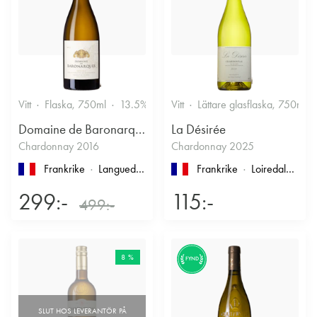
Vitt
Flaska, 750ml
13.5%
Vitt
Lättare glasflaska, 750ml
Domaine de Baronarques
La Désirée
Chardonnay 2016
Chardonnay 2025
Frankrike
Languedoc-Roussillon
, Limoux
Frankrike
Loiredalen
, IG
299:-
115:-
499:-
8 %
FYND