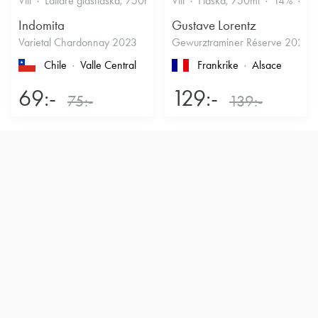
Vitt
Lättare glasflaska, 750ml
12.5%
Vitt
Flaska, 750ml
Friskt & Fruktigt
14%
Dr
Indomita
Gustave Lorentz
Varietal Chardonnay 2023
Gewurztraminer Réserve 2025
Chile
Valle Central
Frankrike
Alsace
69:-
129:-
75:-
139:-