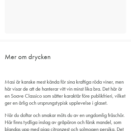
Mer om drycken
Masi är kanske mest kända för sina kraftiga röda viner, men
här visar de att de hanterar vitt vin minst lika bra. Det här är
en Soave Classico som sätter karaktär före publikfrieri, vilket
ger en ärlig och ursprungstypisk upplevelse i glaset.
När du doftar och smakar möts du av en ungdomlig fräschör.
Här finns tydliga inslag av gråpäron och färsk mandel, som
blandas upp med pigg citronzest och solmogen persika. Det