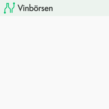
Vinbörsen tipsar om viner som du sedan kan köpa via
Systembolaget. Vinbörsen har ingen egen försäljning och
heller inget kommersiellt samarbete med Systembolaget.
Bläddra
Om oss
Rött vin
Om Vinbörsen
Vitt vin
Hur funkar det?
Mousserande
Redaktionen
Rosévin
Privacy policy
Sprit
Arkivet
Öl