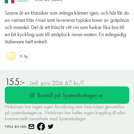
Soave är en klassiker som många känner igen, och här får du
en variant från Masi som levererar typiska toner av gråpäron
och mandel. Det är ett fräscht vitt vin som funkar lika bra till
en bit kyckling som till småplock innan maten. En mångsidig
italienare helt enkelt.
0.3g
155:-
Jmf. pris 206.67 kr/l
Beställ på Systembolaget.se
open_in_new
Vinbörsen har ingen egen försäljning utan hela köpet genomförs
på systembolaget.se. Vinbörsen har heller ingen koppling till eller
kommersiellt samarbete med Systembolaget.
TIPSA EN VÄN