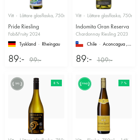
Vitt
Lättare glasflaska, 750ml
12%
Vitt
Lättare glasflaska, 750ml
Friskt & Fruktigt
Pride Riesling
Indomita Gran Reserva
Fab&Fruity 2024
Chardonnay Riesling 2023
Tyskland
Rheingau
Chile
Aconcagua
, Casablanca
89:-
89:-
99:-
109:-
8 %
7 %
TIPS
FYND