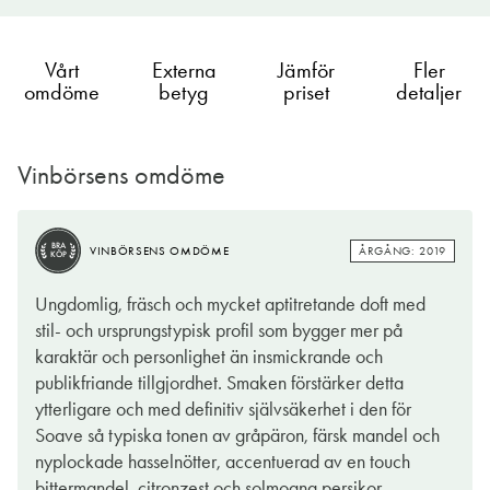
Vårt
Externa
Jämför
Fler
omdöme
betyg
priset
detaljer
Vinbörsens omdöme
BRA
ÅRGÅNG: 2019
VINBÖRSENS OMDÖME
KÖP
Ungdomlig, fräsch och mycket aptitretande doft med
stil- och ursprungstypisk profil som bygger mer på
karaktär och personlighet än insmickrande och
publikfriande tillgjordhet. Smaken förstärker detta
ytterligare och med definitiv självsäkerhet i den för
Soave så typiska tonen av gråpäron, färsk mandel och
nyplockade hasselnötter, accentuerad av en touch
bittermandel, citronzest och solmogna persikor.