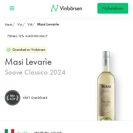
Nyhetsbrev
Masi Levarìe
Hem
Vin
Vitt
750ML
12% ALKOHOLHALT
Granskad av Vinbörsen
Masi Levarìe
Soave Classico 2024
BRA
VÅRT OMDÖME
KÖP
ITALIEN
VENETIEN, SOAVE