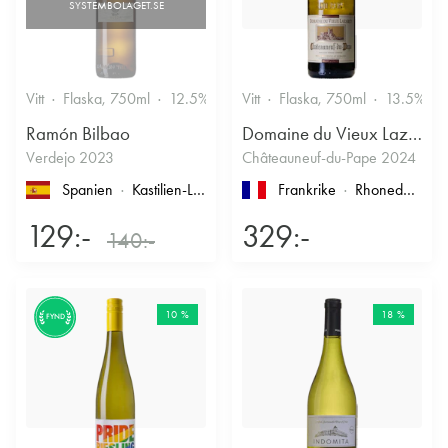
Vitt
Flaska, 750ml
12.5%
Vitt
Flaska, 750ml
13.5%
Ramón Bilbao
Domaine du Vieux Lazaret
Verdejo 2023
Châteauneuf-du-Pape 2024
Spanien
Kastilien-León
, Rueda
Frankrike
Rhonedalen
, 
129:-
329:-
140:-
10 %
18 %
FYND