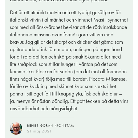
Det är ett utmärkt matvin och ett tydligt gesällprov för
italienskt vitvin i allmänhet och vinhuset Masi i synnerhet
som med all önskvärdhet bevisar att de rödvinsälskande
italienarna minsann även förmår göra vitt vin med
bravur. Jag gillar det skarpt och dricker det gärna som
aptitretande drink före maten, antingen på egen hand
för att reta aptiten och skärpa smaklökarna eller med
lite småplock som stillar hunger i väntan på det som
komma ska. Flaskan får sedan (om det mot all förmodan
finns något kvar) följa med till bordet. Piccata Milanese,
lårfilé av kyckling med skinnet kvar som stekts i het
panna i sitt eget fett till knaprig yta, fisk och skaldjur –
ja, menyn är nästan oändlig. Ett gott tecken på detta vins
användbarhet och mångsidighet.
BENGT-GÖRAN KRONSTAM
21 maj 2021