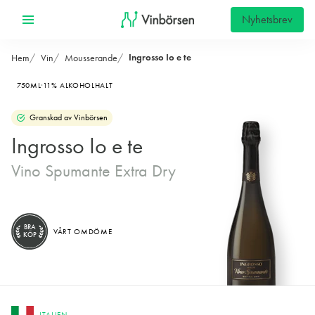
Nyhetsbrev
Ingrosso Io e te
Hem
Vin
Mousserande
750ML
11% ALKOHOLHALT
Granskad av Vinbörsen
Ingrosso Io e te
Vino Spumante Extra Dry
BRA
VÅRT OMDÖME
KÖP
ITALIEN