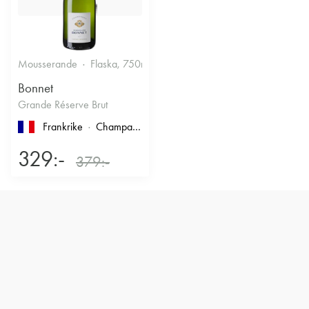
Mousserande
Flaska, 750ml
12.5%
Torrt vitt
Bonnet
Grande Réserve Brut
Frankrike
Champagne
329:-
379:-