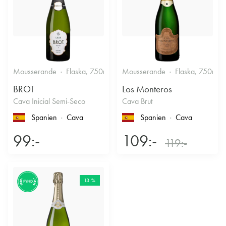
Mousserande
Flaska, 750ml
11.5%
Mousserande
Halvtorrt vitt
Flaska, 750ml
BROT
Los Monteros
Cava Inicial Semi-Seco
Cava Brut
Spanien
Cava
Spanien
Cava
99:-
109:-
119:-
13 %
FYND