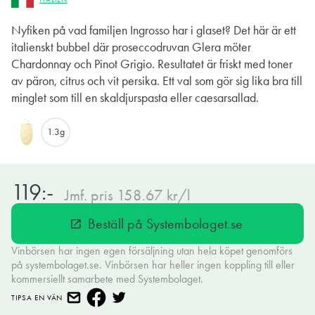
Nyfiken på vad familjen Ingrosso har i glaset? Det här är ett
italienskt bubbel där proseccodruvan Glera möter
Chardonnay och Pinot Grigio. Resultatet är friskt med toner
av päron, citrus och vit persika. Ett val som gör sig lika bra till
minglet som till en skaldjurspasta eller caesarsallad.
1.3g
119:-
Jmf. pris 158.67 kr/l
Beställ på Systembolaget.se
open_in_new
Vinbörsen har ingen egen försäljning utan hela köpet genomförs
på systembolaget.se. Vinbörsen har heller ingen koppling till eller
kommersiellt samarbete med Systembolaget.
TIPSA EN VÄN