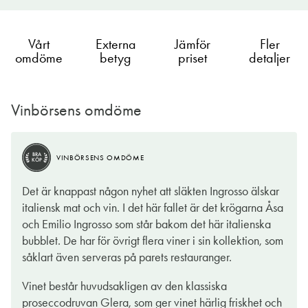
Vårt
Externa
Jämför
Fler
omdöme
betyg
priset
detaljer
Vinbörsens omdöme
BRA
VINBÖRSENS OMDÖME
KÖP
BRA
VINBÖRSENS OMDÖME
KÖP
Vid upphällningen bubblar det glatt och livligt i glaset. Färgen
Det är knappast någon nyhet att släkten Ingrosso älskar
är betagande ljust halmgul med rosa stick och doften moget
italiensk mat och vin. I det här fallet är det krögarna Åsa
fruktig och inbjudande. Solvarma gröna äpplen, kanderad
och Emilio Ingrosso som står bakom det här italienska
limezest, päronkonfekt, vit persika samt en liten parfymerad ton
bubblet. De har för övrigt flera viner i sin kollektion, som
av fläderblom och en hint av smörkex och lättrostad mandel.
såklart även serveras på parets restauranger.
Förvånansvärt små bubblor möter gommen tillsammans med en
pigg syra och väl avvägd, mjuk och perfekt sötmogen frukt.
Vinet består huvudsakligen av den klassiska
proseccodruvan Glera, som ger vinet härlig friskhet och