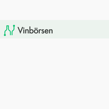
Vinbörsen tipsar om viner som du sedan kan köpa via
Systembolaget. Vinbörsen har ingen egen försäljning och
heller inget kommersiellt samarbete med Systembolaget.
Bläddra
Om oss
Rött vin
Om Vinbörsen
Vitt vin
Hur funkar det?
Mousserande
Redaktionen