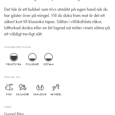
Det här är ett bubbel som trivs utmärkt på egen hand när du
har gäster över på mingel. Vill du duka fram mat är det ett
säkert kort till klassiska tapas. Sältan i vitlöksfrästa räkor,
lufttorkad skinka eller en bit lagrad ost möter vinets sötma på
ett väldigt trevligt sätt.
SMAKBESKRIVNING
FRUKTSYRA
FYLLIGHET
SÖTMA
PASSAR TILL
FISK
SALLADER
SKALDJUR
MINGEL
FÄRG
Ljusgul färg.