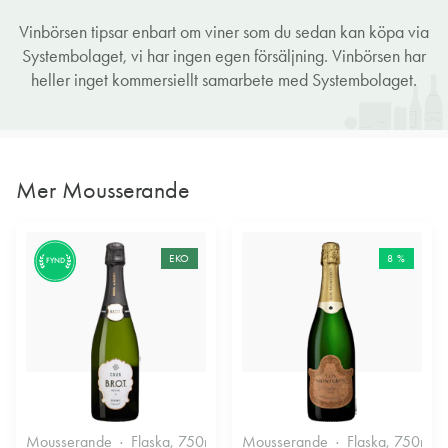
Vinbörsen tipsar enbart om viner som du sedan kan köpa via
Systembolaget, vi har ingen egen försäljning. Vinbörsen har
heller inget kommersiellt samarbete med Systembolaget.
Mer Mousserande
EKO
8 %
FYND
Mousserande
Flaska, 750ml
11.5%
Mousserande
Halvtorrt vitt
Flaska, 750ml