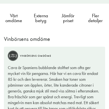
Vårt
Externa
Jämför
Fler
omdöme
betyg
priset
detaljer
Vinbörsens omdöme
BRA
VINBÖRSENS OMDÖME
KÖP
Cava är Spaniens bubblande stolthet som ofta ger
mycket vin för pengarna. Här har vi en cava för endast
85 kr och den levererar. Smaken har toner som
påminner om äpplen, örter, lite kanderade citroner i
generös, ganska mjuk stil med viss sötma i eftersmaken.
Bra fräschör som ger spänst och energi. Trevligt som
mingelvin men kan absolut matchas med mat. Ett säkert
kort är att servera till lite tapas som vitlöksfrästa räkor,