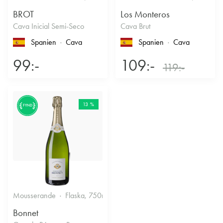
BROT
Los Monteros
Cava Inicial Semi-Seco
Cava Brut
Spanien
Cava
Spanien
Cava
99:-
109:-
119:-
13 %
FYND
Mousserande
Flaska, 750ml
12.5%
Torrt vitt
Bonnet