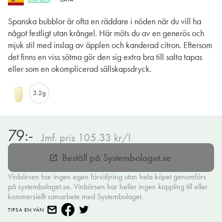
Spanska bubblor är ofta en räddare i nöden när du vill ha
något festligt utan krångel. Här möts du av en generös och
mjuk stil med inslag av äpplen och kanderad citron. Eftersom
det finns en viss sötma gör den sig extra bra till salta tapas
eller som en okomplicerad sällskapsdryck.
3.2g
79:-
Jmf. pris 105.33 kr/l
Beställ på Systembolaget.se
open_in_new
Vinbörsen har ingen egen försäljning utan hela köpet genomförs
på systembolaget.se. Vinbörsen har heller ingen koppling till eller
kommersiellt samarbete med Systembolaget.
TIPSA EN VÄN