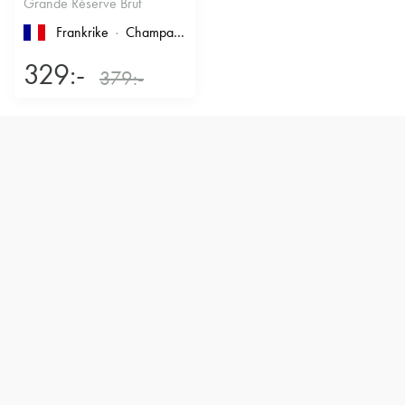
Grande Réserve Brut
Frankrike
Champagne
329:-
379:-