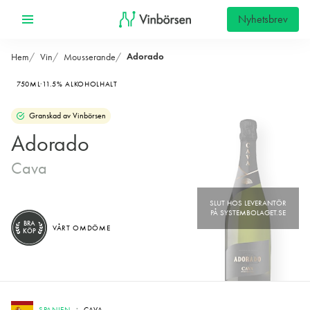
Nyhetsbrev
Adorado
Hem
Vin
Mousserande
750ML
11.5% ALKOHOLHALT
Granskad av Vinbörsen
Adorado
Cava
BRA
VÅRT OMDÖME
KÖP
SPANIEN
CAVA