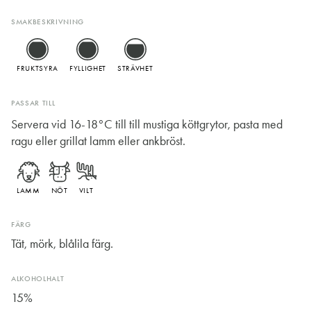
SMAKBESKRIVNING
FRUKTSYRA
FYLLIGHET
STRÄVHET
PASSAR TILL
Servera vid 16-18°C till till mustiga köttgrytor, pasta med
ragu eller grillat lamm eller ankbröst.
LAMM
NÖT
VILT
FÄRG
Tät, mörk, blålila färg.
ALKOHOLHALT
15%