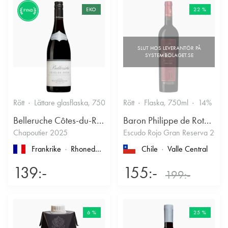
EKO
22 %
FYND
Rött
Lättare glasflaska, 750ml
13.5%
Rött
Flaska, 750ml
Kryddigt & Mustigt
14%
Belleruche Côtes-du-Rhône
Baron Philippe de Rothschild Chile SA
Chapoutier 2025
Escudo Rojo Gran Reserva 2022
Frankrike
Rhonedalen
, Côtes du Rhône
Chile
Valle Central
139:-
155:-
199:-
6 %
25 %