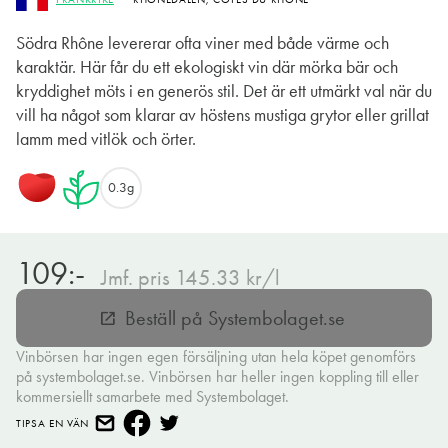
Södra Rhône levererar ofta viner med både värme och
karaktär. Här får du ett ekologiskt vin där mörka bär och
kryddighet möts i en generös stil. Det är ett utmärkt val när du
vill ha något som klarar av höstens mustiga grytor eller grillat
lamm med vitlök och örter.
0.3g
109:-
Jmf. pris 145.33 kr/l
Beställ på Systembolaget.se
open_in_new
Vinbörsen har ingen egen försäljning utan hela köpet genomförs
på systembolaget.se. Vinbörsen har heller ingen koppling till eller
kommersiellt samarbete med Systembolaget.
TIPSA EN VÄN