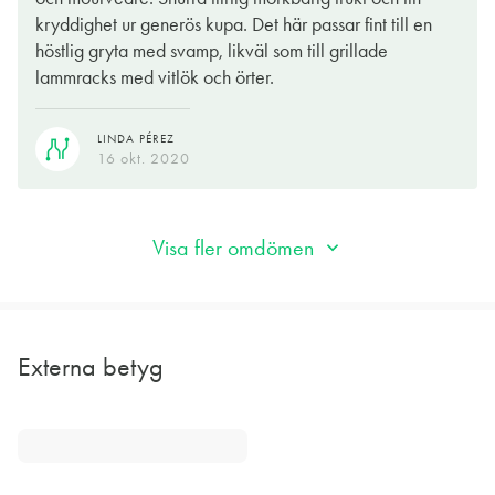
drack jag det med förtjusning till en pasta med en köttfärssås på
kryddighet ur generös kupa. Det här passar fint till en
blandfärs som fått koka ihop med torkad karl johansvamp, lite
höstlig gryta med svamp, likväl som till grillade
kycklinglever, lök, morot, rotselleri och tomat. Härlig
lammracks med vitlök och örter.
husmanskost som förtjänar ett gott rödvin!
LINDA PÉREZ
BENGT-GÖRAN KRONSTAM
16 okt. 2020
01 okt. 2020
Visa fler omdömen
Externa betyg