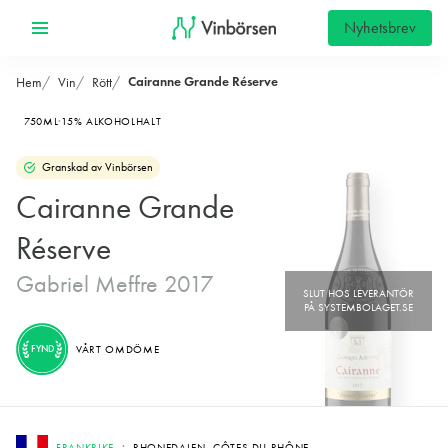
Nyhetsbrev
Cairanne Grande Réserve
Hem
Vin
Rött
750ML
15% ALKOHOLHALT
Granskad av Vinbörsen
Cairanne Grande
Réserve
Gabriel Meffre 2017
FYND
VÅRT OMDÖME
FRANKRIKE
RHONEDALEN, CÔTES DU RHÔNE