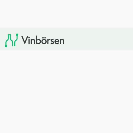
Vinbörsen tipsar om viner som du sedan kan köpa via
Systembolaget. Vinbörsen har ingen egen försäljning och
heller inget kommersiellt samarbete med Systembolaget.
Bläddra
Om oss
Rött vin
Om Vinbörsen
Vitt vin
Hur funkar det?
Mousserande
Redaktionen