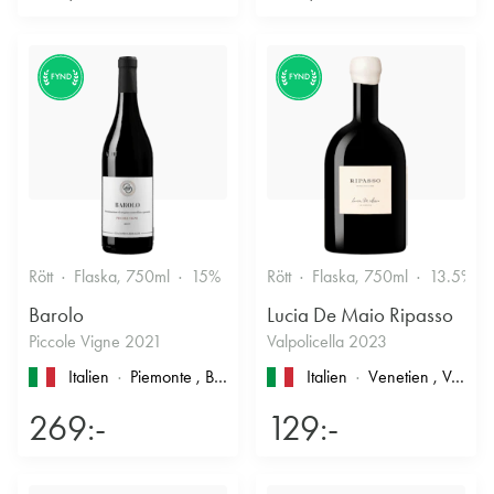
FYND
FYND
Rött
Flaska, 750ml
15%
Stramt & Nyanserat
Rött
Flaska, 750ml
13.5%
Barolo
Lucia De Maio Ripasso
Piccole Vigne 2021
Valpolicella 2023
Italien
Piemonte
, Barolo
Italien
Venetien
, Valpolicella
269:-
129:-