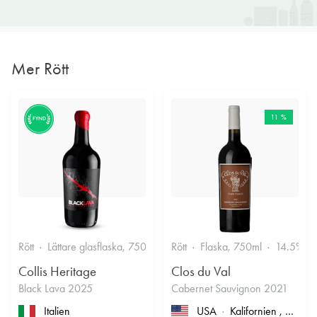
Mer Rött
11 %
FYND
Rött
Lättare glasflaska, 750ml
13.5%
Rött
Flaska, 750ml
14.5%
Collis Heritage
Clos du Val
Black Lava 2025
Cabernet Sauvignon 2021
Italien
USA
Kalifornien
, North Coast