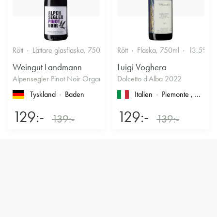
Rött
Lättare glasflaska, 750ml
13%
Rött
Flaska, 750ml
Kryddigt & Mustigt
13.5%
Weingut Landmann
Luigi Voghera
Alpensegler Pinot Noir Organic 2022
Dolcetto d'Alba 2022
Tyskland
Baden
Italien
Piemonte
, Dolcetto d'Alba
129:-
129:-
139:-
139:-