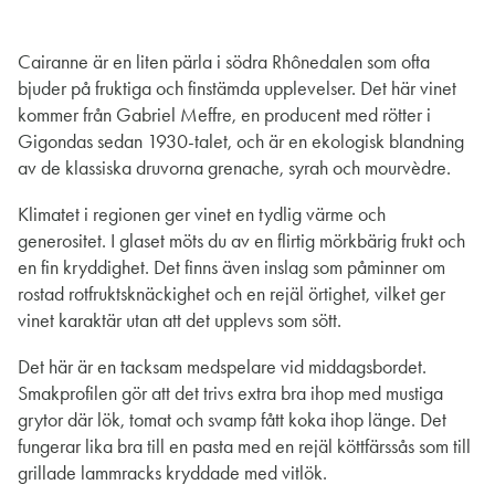
Cairanne är en liten pärla i södra Rhônedalen som ofta
bjuder på fruktiga och finstämda upplevelser. Det här vinet
kommer från Gabriel Meffre, en producent med rötter i
Gigondas sedan 1930-talet, och är en ekologisk blandning
av de klassiska druvorna grenache, syrah och mourvèdre.
Klimatet i regionen ger vinet en tydlig värme och
generositet. I glaset möts du av en flirtig mörkbärig frukt och
en fin kryddighet. Det finns även inslag som påminner om
rostad rotfruktsknäckighet och en rejäl örtighet, vilket ger
vinet karaktär utan att det upplevs som sött.
Det här är en tacksam medspelare vid middagsbordet.
Smakprofilen gör att det trivs extra bra ihop med mustiga
grytor där lök, tomat och svamp fått koka ihop länge. Det
fungerar lika bra till en pasta med en rejäl köttfärssås som till
grillade lammracks kryddade med vitlök.