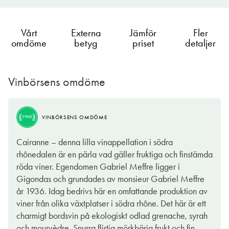
Vårt
Externa
Jämför
Fler
omdöme
betyg
priset
detaljer
Vinbörsens omdöme
VINBÖRSENS OMDÖME
FYND
VINBÖRSENS OMDÖME
FYND
Basen till denna côtes-du-rhône utgörs av druvsorten Grenache
Cairanne – denna lilla vinappellation i södra
som ger vinet härlig värme och en lite rostad
rhônedalen är en pärla vad gäller fruktiga och finstämda
rotfruktsknäckighet, utan att vinet är det minsta sött. Tvärtom!
röda viner. Egendomen Gabriel Meffre ligger i
Även i smaken är detta en generös, mycket tacksam
Gigondas och grundades av monsieur Gabriel Meffre
medspelare till all rödvinsmat, inte minst höstens mustiga grytor,
år 1936. Idag bedrivs här en omfattande produktion av
tack vare en rejäl, småörtig karaktär av Syrah och Mourvédre
viner från olika växtplatser i södra rhône. Det här är ett
som kompletterar Grenache och gifter sig fint med lök, tomat,
charmigt bordsvin på ekologiskt odlad grenache, syrah
svamp och annat som fått gifta sig i grytans mustiga röra. Själv
och mourvèdre. Snurra flirtig mörkbärig frukt och fin