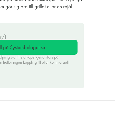
m gör sig bra till grillat eller en rejäl
r/l
ll på Systembolaget.se
äljning utan hela köpet genomförs på
heller ingen koppling till eller kommersiellt
.