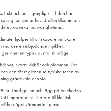
 frukt och en tillgänglig stil. I den här
 sauvignon spelar huvudrollen tillsammans
n de europeiska motsvarigheterna.
imatet hjälper till att skapa en mjukare
tan snarare en inbjudande mjukhet.
ger vinet en typisk australisk prägel.
m blåbär, svarta vinbär och plommon. Det
s och den för regionen så typiska tonen av
aning gräddkola och viol.
rätter. Tänd grillen och lägg på en chorizo
 fungerar minst lika bra till klassisk
 vill ha något värmande i glaset.