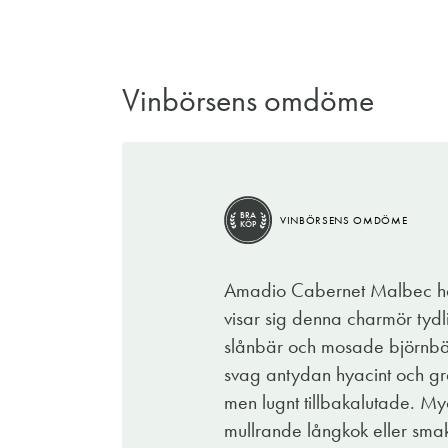
Vinbörsens omdöme
BRA
VINBÖRSENS OMDÖME
KÖP
BRA
VINBÖRSENS OMDÖME
KÖP
Amadio är beläget i vackra Adelaide Hills
talet. Härifrån hämtar vinmakaren Danni
Amadio Cabernet Malbec har
på ek under en tid innan buteljering. Result
visar sig denna charmör tydli
lättdrucket.
slånbär och mosade björnbär,
Smakprofilen är mjukare och lite annorlun
svag antydan hyacint och gr
vinbär, mörka plommon, viol och eukalyptus, 
men lugnt tillbakalutade. Myc
fin högrev med goda tillbehör fungerar perf
mullrande långkok eller smak