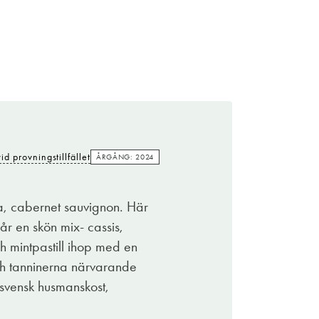
Kostade
119:-
vid provningstillfället
ÅRGÅNG: 2024
id provningstillfället
ÅRGÅNG: 2024
ta vinrankor planterades runt mitten av 1800-
de egna vinodlingarna, och låter vinet mogna
, cabernet sauvignon. Här
med en mjuk strävhet som gör det smakrikt och
år en skön mix- cassis,
h mintpastill ihop med en
bjuda. Här framträder istället blåbär, svarta
ch tanninerna närvarande
ott att dricka till grillade rätter, en burgare på
k svensk husmanskost,
ket är riktigt tilltalande och faktiskt inte mer