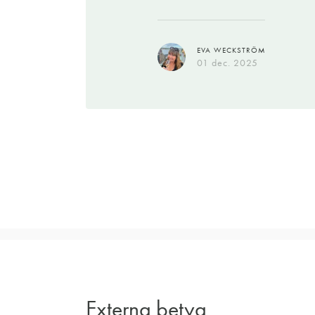
än om du köper vinet direkt hos vingården
EVA WECKSTRÖM
01 dec. 2025
ROBERT MONTGOMERIE
15 okt. 2025
Externa betyg