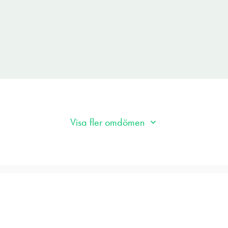
. Ett riktigt bra köp med andra ord.
Visa fler omdömen