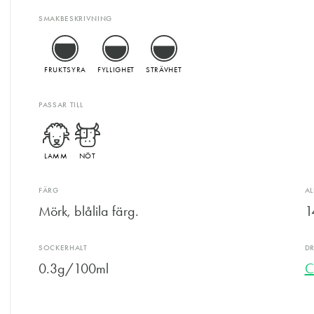
SMAKBESKRIVNING
FRUKTSYRA
FYLLIGHET
STRÄVHET
PASSAR TILL
LAMM
NÖT
FÄRG
A
Mörk, blålila färg.
1
SOCKERHALT
D
0.3g/100ml
C