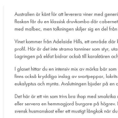
Australien är känt för att leverera viner med generös
flaskan får du en klassisk druvkombo där cabernet
med malbec, men tolkningen skiljer sig en del frå
Vinet kommer från Adelaide Hills, ett område där kl
profil. Här är det inte strama tanniner som styr, u
Lagringen på ekfat bidrar också till karaktären och 
I glaset hittar du en intensiv mix av mörka bär so
finns också kryddiga inslag av svartpeppar, lakrit
eukalyptus och mynta. Avslutningen bjuder på en 
Det här är ett vin som trivs bra ihop med smakrika 
eller servera en hemmagjord burgare på högrev. Det
svensk husmanskost eller ett mustigt långkok när du