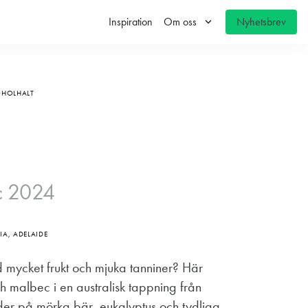
keyboard_arrow_down
Inspiration
Om oss
Nyhetsbrev
OHOLHALT
c 2024
IA, ADELAIDE
med mycket frukt och mjuka tanniner? Här
 malbec i en australisk tappning från
der på mörka bär, eukalyptus och tydliga