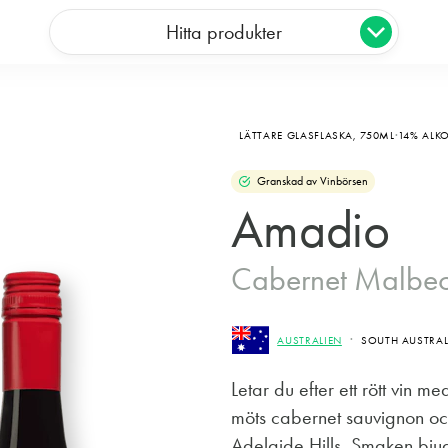
Hitta produkter
LÄTTARE GLASFLASKA,
750ML
14% ALK
Granskad av Vinbörsen
Amadio
Cabernet Malbe
AUSTRALIEN
SOUTH AUSTRAL
Letar du efter ett rött vin 
möts cabernet sauvignon och
Adelaide Hills. Smaken bju