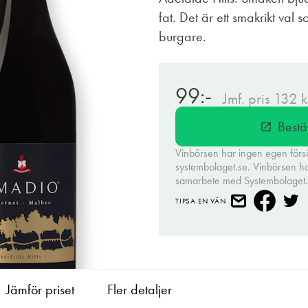
fat. Det är ett smakrikt val so
burgare.
99:-
Jmf. pris 132 k
Bestä
open_in_new
Vinbörsen har ingen egen förs
systembolaget.se. Vinbörsen har 
samarbete med Systembolaget
TIPSA EN VÄN
Jämför priset
Fler detaljer