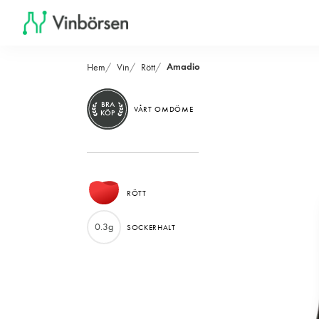
Amadio
Hem
Vin
Rött
BRA
VÅRT OMDÖME
KÖP
RÖTT
0.3g
SOCKERHALT