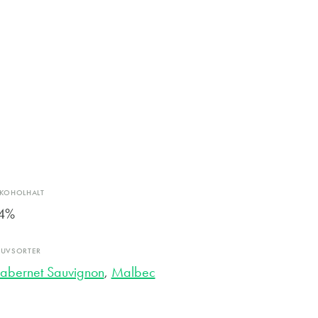
LKOHOLHALT
4%
RUVSORTER
abernet Sauvignon
,
Malbec