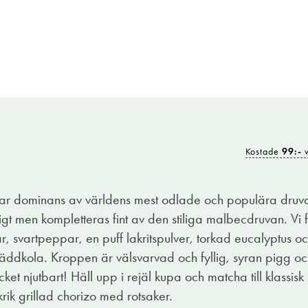
Kostade
99:-
v
, ett område i södra Australien där några av landets förs
el Amadio Cabernet Sauvignon- och Malbecdruvorna från 
 dominans av världens mest odlade och populära druva
atet blir ett tillgängligt vin, bärigt och intensivt fruktigt 
gt men kompletteras fint av den stiliga malbecdruvan. Vi f
 svartpeppar, en puff lakritspulver, torkad eucalyptus oc
da än vad europeiska viner av samma druvsorter brukar er
äddkola. Kroppen är välsvarvad och fyllig, syran pigg o
med tydliga fatinslag i en typiskt australisk stil. Mycket g
ket njutbart! Häll upp i rejäl kupa och matcha till klassis
ekt. Efter prissänkningen hamnar vi under hundralappen, vil
rik grillad chorizo med rotsaker.