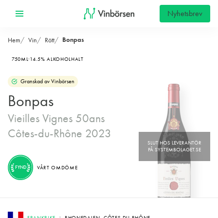
Nyhetsbrev
Bonpas
Hem
Vin
Rött
750ML
14.5% ALKOHOLHALT
Granskad av Vinbörsen
Bonpas
Vieilles Vignes 50ans
Côtes-du-Rhône 2023
FYND
VÅRT OMDÖME
FRANKRIKE
RHONEDALEN, CÔTES DU RHÔNE