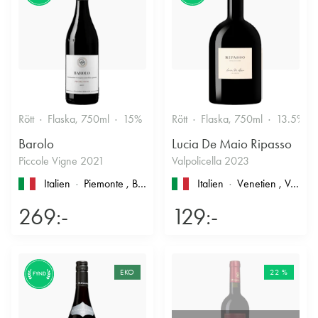
Rött
Flaska, 750ml
15%
Stramt & Nyanserat
Rött
Flaska, 750ml
13.5%
Barolo
Lucia De Maio Ripasso
Piccole Vigne 2021
Valpolicella 2023
Italien
Piemonte
, Barolo
Italien
Venetien
, Valpolicella
269:-
129:-
EKO
22 %
FYND