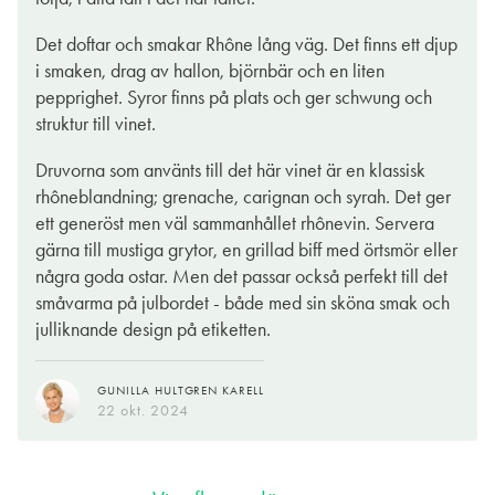
Med bas i druvsorten Grenache, plus en skvätt Carignan och
Syrah, får vi ett vin med en ung, fruktig, lite eldig ton. Smaken
Det doftar och smakar Rhône lång väg. Det finns ett djup
har inslag av moreller, björnbär, skogshallon, choklad och örter
i smaken, drag av hallon, björnbär och en liten
i en komplex och något stram stil. Om du vill dricka det nu
pepprighet. Syror finns på plats och ger schwung och
rekommenderar jag någon halvtimmes luftning. Mycket gott till
struktur till vinet.
en nötytterfilé med vitlökssmör och ugnsrostad potatis, eller till
säsongens mildare vilträtter.
Druvorna som använts till det här vinet är en klassisk
rhôneblandning; grenache, carignan och syrah. Det ger
ett generöst men väl sammanhållet rhônevin. Servera
ROBERT MONTGOMERIE
22 okt. 2024
gärna till mustiga grytor, en grillad biff med örtsmör eller
några goda ostar. Men det passar också perfekt till det
småvarma på julbordet - både med sin sköna smak och
julliknande design på etiketten.
GUNILLA HULTGREN KARELL
22 okt. 2024