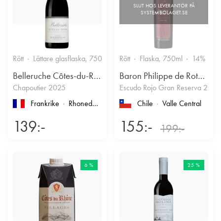
Rött
Lättare glasflaska, 750ml
13.5%
Rött
Flaska, 750ml
Kryddigt & Mustigt
14%
Belleruche Côtes-du-Rhône
Baron Philippe de Rothschild Chile SA
Chapoutier 2025
Escudo Rojo Gran Reserva 2022
Frankrike
Rhonedalen
, Côtes du Rhône
Chile
Valle Central
139:-
155:-
199:-
6 %
25 %