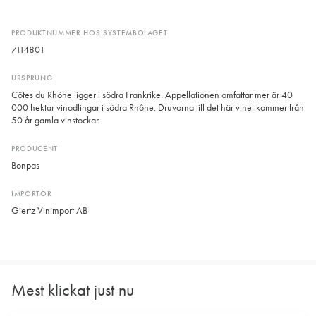
PRODUKTNUMMER HOS SYSTEMBOLAGET
7114801
URSPRUNG
Côtes du Rhône ligger i södra Frankrike. Appellationen omfattar mer är 40
000 hektar vinodlingar i södra Rhône. Druvorna till det här vinet kommer från
50 år gamla vinstockar.
PRODUCENT
Bonpas
IMPORTÖR
Giertz Vinimport AB
Mest klickat just nu