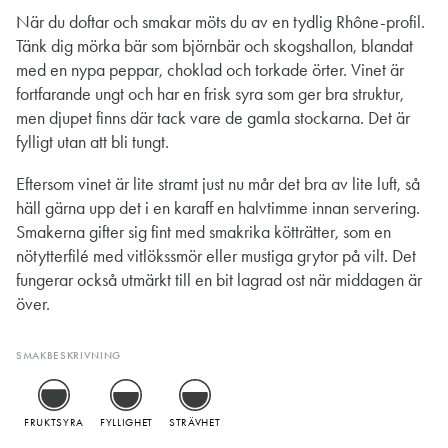
När du doftar och smakar möts du av en tydlig Rhône-profil.
Tänk dig mörka bär som björnbär och skogshallon, blandat
med en nypa peppar, choklad och torkade örter. Vinet är
fortfarande ungt och har en frisk syra som ger bra struktur,
men djupet finns där tack vare de gamla stockarna. Det är
fylligt utan att bli tungt.
Eftersom vinet är lite stramt just nu mår det bra av lite luft, så
häll gärna upp det i en karaff en halvtimme innan servering.
Smakerna gifter sig fint med smakrika kötträtter, som en
nötytterfilé med vitlökssmör eller mustiga grytor på vilt. Det
fungerar också utmärkt till en bit lagrad ost när middagen är
över.
SMAKBESKRIVNING
FRUKTSYRA
FYLLIGHET
STRÄVHET