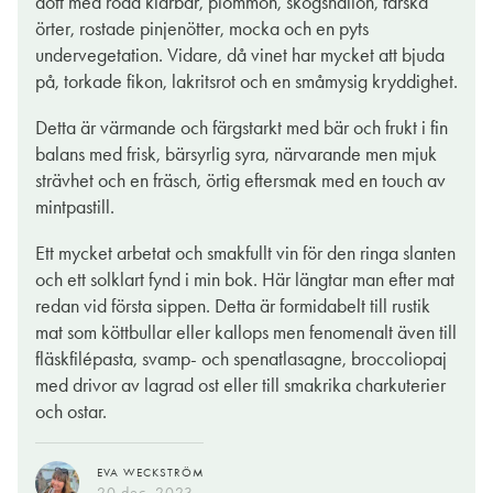
doft med röda klarbär, plommon, skogshallon, färska
örter, rostade pinjenötter, mocka och en pyts
undervegetation. Vidare, då vinet har mycket att bjuda
på, torkade fikon, lakritsrot och en småmysig kryddighet.
Detta är värmande och färgstarkt med bär och frukt i fin
balans med frisk, bärsyrlig syra, närvarande men mjuk
strävhet och en fräsch, örtig eftersmak med en touch av
mintpastill.
Ett mycket arbetat och smakfullt vin för den ringa slanten
och ett solklart fynd i min bok. Här längtar man efter mat
redan vid första sippen. Detta är formidabelt till rustik
mat som köttbullar eller kallops men fenomenalt även till
fläskfilépasta, svamp- och spenatlasagne, broccoliopaj
med drivor av lagrad ost eller till smakrika charkuterier
och ostar.
EVA WECKSTRÖM
20 dec. 2023