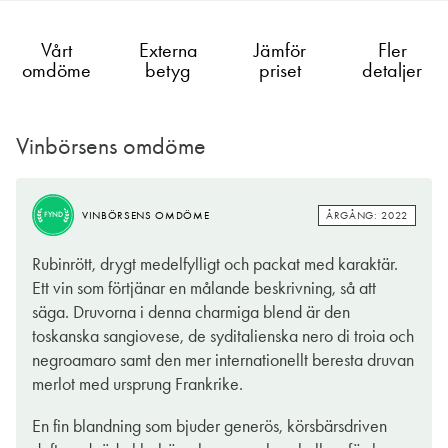
Vårt
Externa
Jämför
Fler
omdöme
betyg
priset
detaljer
Vinbörsens omdöme
ÅRGÅNG: 2022
VINBÖRSENS OMDÖME
FYND
Rubinrött, drygt medelfylligt och packat med karaktär.
Ett vin som förtjänar en målande beskrivning, så att
säga. Druvorna i denna charmiga blend är den
toskanska sangiovese, de syditalienska nero di troia och
negroamaro samt den mer internationellt beresta druvan
merlot med ursprung Frankrike.
En fin blandning som bjuder generös, körsbärsdriven