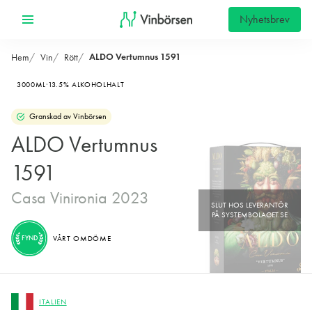
Nyhetsbrev
ALDO Vertumnus 1591
Hem
Vin
Rött
3000ML
13.5% ALKOHOLHALT
Granskad av Vinbörsen
ALDO Vertumnus
1591
Casa Vinironia 2023
FYND
VÅRT OMDÖME
ITALIEN