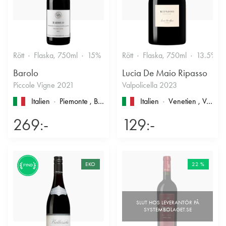
Rött
Flaska, 750ml
15%
Stramt & Nyanserat
Rött
Flaska, 750ml
13.5%
Barolo
Lucia De Maio Ripasso
Piccole Vigne 2021
Valpolicella 2023
Italien
Piemonte
, Barolo
Italien
Venetien
, Valpolicella
269:-
129:-
EKO
22 %
FYND