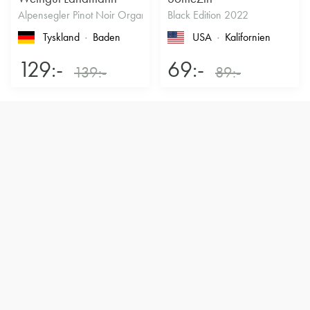
Alpensegler Pinot Noir Organic 2022
Black Edition 2022
Tyskland
Baden
USA
Kalifornien
129:-
69:-
139:-
89:-