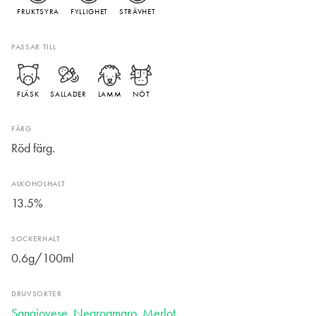
FRUKTSYRA
FYLLIGHET
STRÄVHET
PASSAR TILL
FLÄSK
SALLADER
LAMM
NÖT
FÄRG
Röd färg.
ALKOHOLHALT
13.5%
SOCKERHALT
0.6g/100ml
DRUVSORTER
Sangiovese
,
Negroamaro
,
Merlot