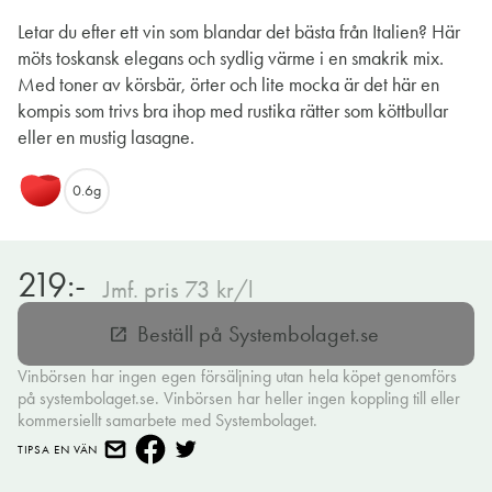
Letar du efter ett vin som blandar det bästa från Italien? Här
möts toskansk elegans och sydlig värme i en smakrik mix.
Med toner av körsbär, örter och lite mocka är det här en
kompis som trivs bra ihop med rustika rätter som köttbullar
eller en mustig lasagne.
0.6g
219:-
Jmf. pris 73 kr/l
Beställ på Systembolaget.se
open_in_new
Vinbörsen har ingen egen försäljning utan hela köpet genomförs
på systembolaget.se. Vinbörsen har heller ingen koppling till eller
kommersiellt samarbete med Systembolaget.
TIPSA EN VÄN