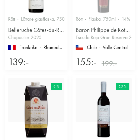
Rött
Lättare glasflaska, 750ml
13.5%
Rött
Flaska, 750ml
Kryddigt & Mustigt
14%
Belleruche Côtes-du-Rhône
Baron Philippe de Rothschild Chile SA
Chapoutier 2025
Escudo Rojo Gran Reserva 2022
Frankrike
Rhonedalen
, Côtes du Rhône
Chile
Valle Central
139:-
155:-
199:-
6 %
25 %