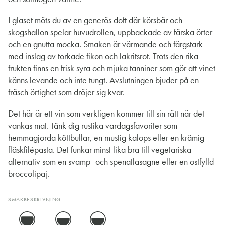
I glaset möts du av en generös doft där körsbär och
skogshallon spelar huvudrollen, uppbackade av färska örter
och en gnutta mocka. Smaken är värmande och färgstark
med inslag av torkade fikon och lakritsrot. Trots den rika
frukten finns en frisk syra och mjuka tanniner som gör att vinet
känns levande och inte tungt. Avslutningen bjuder på en
fräsch örtighet som dröjer sig kvar.
Det här är ett vin som verkligen kommer till sin rätt när det
vankas mat. Tänk dig rustika vardagsfavoriter som
hemmagjorda köttbullar, en mustig kalops eller en krämig
fläskfilépasta. Det funkar minst lika bra till vegetariska
alternativ som en svamp- och spenatlasagne eller en ostfylld
broccolipaj.
SMAKBESKRIVNING