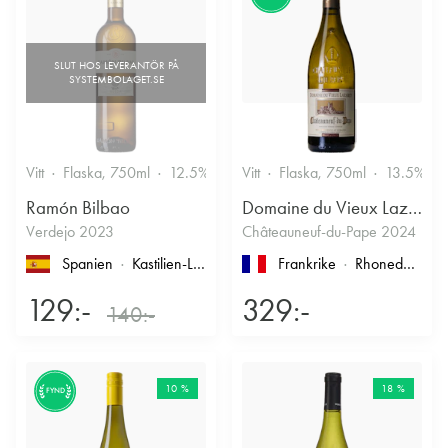
Vitt
Flaska, 750ml
12.5%
Vitt
Flaska, 750ml
13.5%
Ramón Bilbao
Domaine du Vieux Lazaret
Verdejo 2023
Châteauneuf-du-Pape 2024
Spanien
Kastilien-León
, Rueda
Frankrike
Rhonedalen
, 
129:-
329:-
140:-
10 %
18 %
FYND