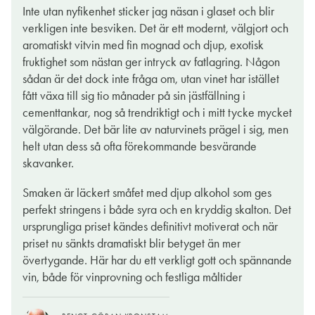
Inte utan nyfikenhet sticker jag näsan i glaset och blir
verkligen inte besviken. Det är ett modernt, välgjort och
aromatiskt vitvin med fin mognad och djup, exotisk
fruktighet som nästan ger intryck av fatlagring. Någon
sådan är det dock inte fråga om, utan vinet har istället
fått växa till sig tio månader på sin jästfällning i
cementtankar, nog så trendriktigt och i mitt tycke mycket
välgörande. Det bär lite av naturvinets prägel i sig, men
helt utan dess så ofta förekommande besvärande
skavanker.
Smaken är läckert småfet med djup alkohol som ges
perfekt stringens i både syra och en kryddig skalton. Det
ursprungliga priset kändes definitivt motiverat och när
priset nu sänkts dramatiskt blir betyget än mer
övertygande. Här har du ett verkligt gott och spännande
vin, både för vinprovning och festliga måltider