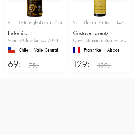
Vitt
Lättare glasflaska, 750ml
12.5%
Vitt
Flaska, 750ml
Friskt & Fruktigt
14%
Dr
Indomita
Gustave Lorentz
Varietal Chardonnay 2023
Gewurztraminer Réserve 2025
Chile
Valle Central
Frankrike
Alsace
69:-
129:-
75:-
139:-