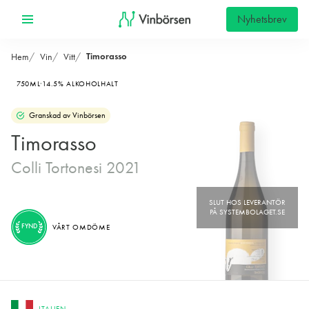
Nyhetsbrev
Timorasso
Hem
Vin
Vitt
750ML
14.5% ALKOHOLHALT
Granskad av Vinbörsen
Timorasso
Colli Tortonesi 2021
FYND
VÅRT OMDÖME
ITALIEN