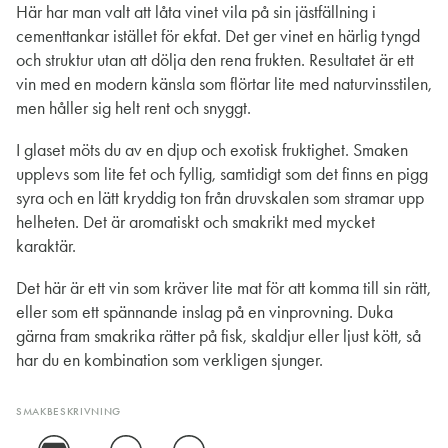
Här har man valt att låta vinet vila på sin jästfällning i
cementtankar istället för ekfat. Det ger vinet en härlig tyngd
och struktur utan att dölja den rena frukten. Resultatet är ett
vin med en modern känsla som flörtar lite med naturvinsstilen,
men håller sig helt rent och snyggt.
I glaset möts du av en djup och exotisk fruktighet. Smaken
upplevs som lite fet och fyllig, samtidigt som det finns en pigg
syra och en lätt kryddig ton från druvskalen som stramar upp
helheten. Det är aromatiskt och smakrikt med mycket
karaktär.
Det här är ett vin som kräver lite mat för att komma till sin rätt,
eller som ett spännande inslag på en vinprovning. Duka
gärna fram smakrika rätter på fisk, skaldjur eller ljust kött, så
har du en kombination som verkligen sjunger.
SMAKBESKRIVNING