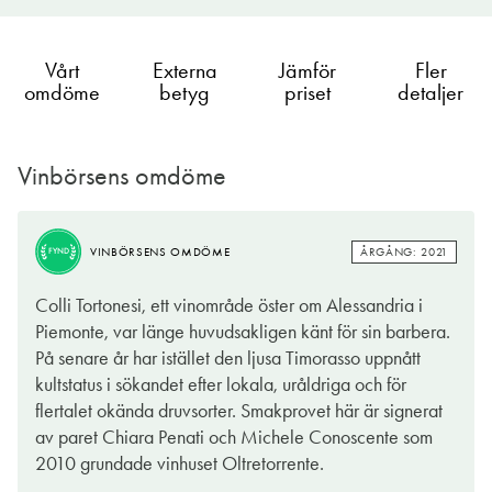
Vårt
Externa
Jämför
Fler
omdöme
betyg
priset
detaljer
Vinbörsens omdöme
ÅRGÅNG: 2021
VINBÖRSENS OMDÖME
FYND
Colli Tortonesi, ett vinområde öster om Alessandria i
Piemonte, var länge huvudsakligen känt för sin barbera.
På senare år har istället den ljusa Timorasso uppnått
kultstatus i sökandet efter lokala, uråldriga och för
flertalet okända druvsorter. Smakprovet här är signerat
av paret Chiara Penati och Michele Conoscente som
2010 grundade vinhuset Oltretorrente.