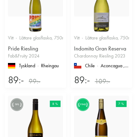
Vitt
Lättare glasflaska, 750ml
12%
Vitt
Lättare glasflaska, 750ml
Friskt & Fruktigt
Pride Riesling
Indomita Gran Reserva
Fab&Fruity 2024
Chardonnay Riesling 2023
Tyskland
Rheingau
Chile
Aconcagua
, Casablanca
89:-
89:-
99:-
109:-
8 %
7 %
TIPS
FYND