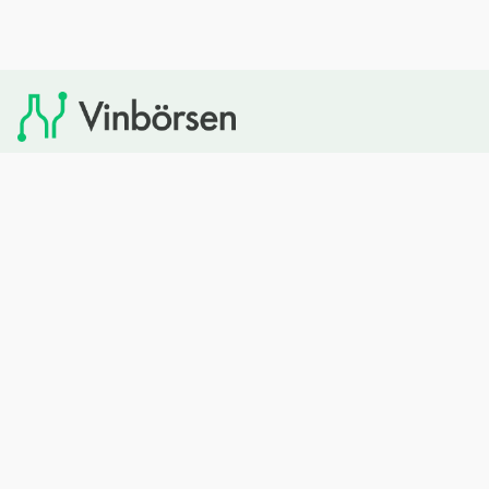
Vinbörsen tipsar om viner som du sedan kan köpa via
Systembolaget. Vinbörsen har ingen egen försäljning och
heller inget kommersiellt samarbete med Systembolaget.
Bläddra
Om oss
Rött vin
Om Vinbörsen
Vitt vin
Hur funkar det?
Mousserande
Redaktionen