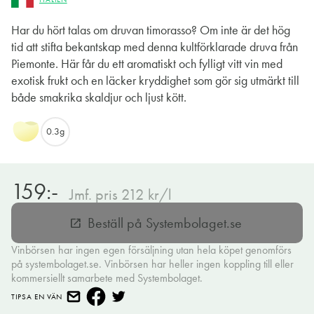
Har du hört talas om druvan timorasso? Om inte är det hög
tid att stifta bekantskap med denna kultförklarade druva från
Piemonte. Här får du ett aromatiskt och fylligt vitt vin med
exotisk frukt och en läcker kryddighet som gör sig utmärkt till
både smakrika skaldjur och ljust kött.
0.3g
159:-
Jmf. pris 212 kr/l
Beställ på Systembolaget.se
open_in_new
Vinbörsen har ingen egen försäljning utan hela köpet genomförs
på systembolaget.se. Vinbörsen har heller ingen koppling till eller
kommersiellt samarbete med Systembolaget.
TIPSA EN VÄN