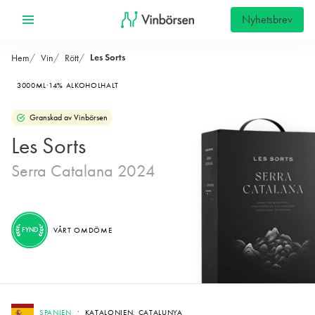
Nyhetsbrev
Les Sorts
Hem
Vin
Rött
3000ML
14% ALKOHOLHALT
Granskad av Vinbörsen
Les Sorts
Serra Catalana 2024
FYND
VÅRT OMDÖME
SPANIEN
KATALONIEN, CATALUNYA