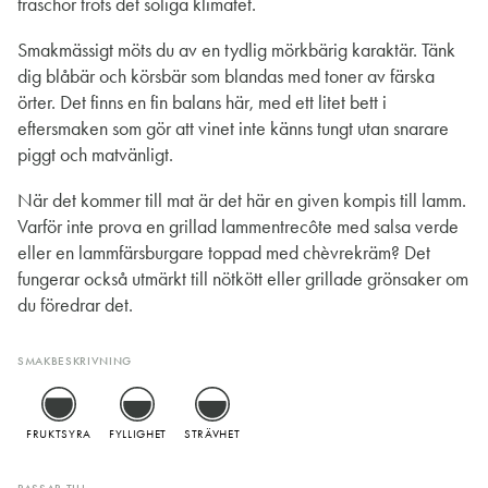
fräschör trots det soliga klimatet.
Smakmässigt möts du av en tydlig mörkbärig karaktär. Tänk
dig blåbär och körsbär som blandas med toner av färska
örter. Det finns en fin balans här, med ett litet bett i
eftersmaken som gör att vinet inte känns tungt utan snarare
piggt och matvänligt.
När det kommer till mat är det här en given kompis till lamm.
Varför inte prova en grillad lammentrecôte med salsa verde
eller en lammfärsburgare toppad med chèvrekräm? Det
fungerar också utmärkt till nötkött eller grillade grönsaker om
du föredrar det.
SMAKBESKRIVNING
FRUKTSYRA
FYLLIGHET
STRÄVHET