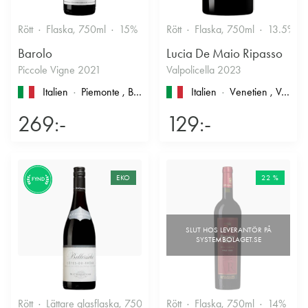
Rött
Flaska, 750ml
15%
Stramt & Nyanserat
Rött
Flaska, 750ml
13.5%
Barolo
Lucia De Maio Ripasso
Piccole Vigne 2021
Valpolicella 2023
Italien
Piemonte
, Barolo
Italien
Venetien
, Valpolicella
269:-
129:-
EKO
22 %
FYND
Rött
Lättare glasflaska, 750ml
13.5%
Rött
Flaska, 750ml
Kryddigt & Mustigt
14%