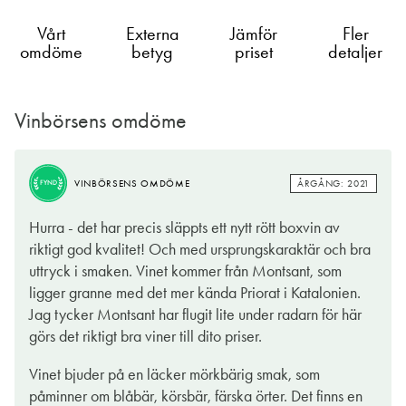
Vårt
Externa
Jämför
Fler
omdöme
betyg
priset
detaljer
Vinbörsens omdöme
ÅRGÅNG: 2021
VINBÖRSENS OMDÖME
FYND
Hurra - det har precis släppts ett nytt rött boxvin av
riktigt god kvalitet! Och med ursprungskaraktär och bra
uttryck i smaken. Vinet kommer från Montsant, som
ligger granne med det mer kända Priorat i Katalonien.
Jag tycker Montsant har flugit lite under radarn för här
görs det riktigt bra viner till dito priser.
Vinet bjuder på en läcker mörkbärig smak, som
påminner om blåbär, körsbär, färska örter. Det finns en