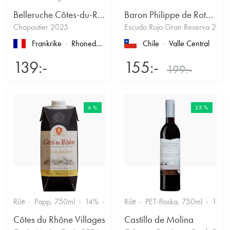
Belleruche Côtes-du-Rhône
Baron Philippe de Rothschild Chile SA
Chapoutier 2025
Escudo Rojo Gran Reserva 2022
Frankrike
Rhonedalen
, Côtes du Rhône
Chile
Valle Central
139:-
155:-
199:-
6 %
25 %
Rött
Papp, 750ml
14%
Fruktigt & Smakrikt
Rött
PET-flaska, 750ml
13.5
Côtes du Rhône Villages
Castillo de Molina