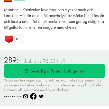
Montsant i Katalonien levererar ofta mycket smak och
karaktär. Här får du ett rött boxvin fyllt av mörka bär, körsbär
och färska örter. Det är ett smakrikt val som gör sig riktigt bra
till grillat lamm eller en burgare med chèvre.
0.3g
289:-
Jmf. pris 96.33 kr/l
Beställ på Systembolaget.se
open_in_new
Vinbörsen har ingen egen försäljning utan hela köpet genomförs
på systembolaget.se. Vinbörsen har heller ingen koppling till eller
kommersiellt samarbete med Systembolaget.
TIPSA EN VÄN