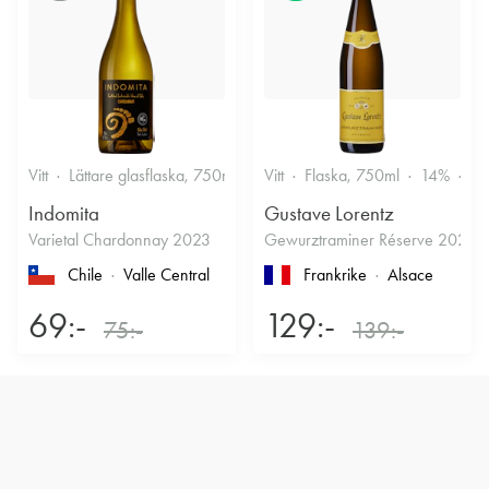
Vitt
Lättare glasflaska, 750ml
12.5%
Vitt
Flaska, 750ml
Friskt & Fruktigt
14%
Dr
Indomita
Gustave Lorentz
Varietal Chardonnay 2023
Gewurztraminer Réserve 2025
Chile
Valle Central
Frankrike
Alsace
69:-
129:-
75:-
139:-