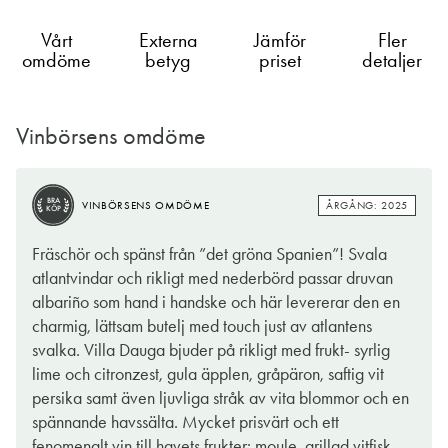
Vårt
Externa
Jämför
Fler
omdöme
betyg
priset
detaljer
Vinbörsens omdöme
BRA
ÅRGÅNG: 2025
VINBÖRSENS OMDÖME
KÖP
Fräschör och spänst från ”det gröna Spanien”! Svala
atlantvindar och rikligt med nederbörd passar druvan
albariño som hand i handske och här levererar den en
charmig, lättsam butelj med touch just av atlantens
svalka. Villa Dauga bjuder på rikligt med frukt- syrlig
lime och citronzest, gula äpplen, gråpäron, saftig vit
persika samt även ljuvliga stråk av vita blommor och en
spännande havssälta. Mycket prisvärt och ett
fenomenalt vin till havets frukter; moule, grillad vitfisk