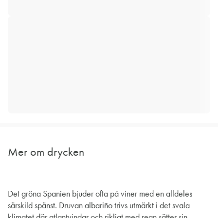
Mer om drycken
Det gröna Spanien bjuder ofta på viner med en alldeles
särskild spänst. Druvan albariño trivs utmärkt i det svala
klimatet där atlantvindar och rikligt med regn sätter sin