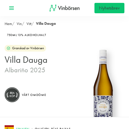
Nyhetsbrev
Villa Dauga
Hem
Vin
Vitt
750ML
13% ALKOHOLHALT
Granskad av Vinbörsen
Villa Dauga
Albariño 2025
BRA
VÅRT OMDÖME
KÖP
SPANIEN
GALICIEN, RÍAS BAIXAS