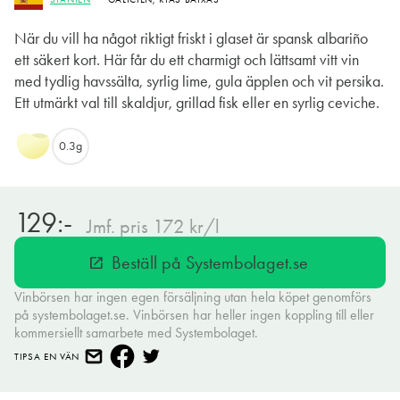
När du vill ha något riktigt friskt i glaset är spansk albariño
ett säkert kort. Här får du ett charmigt och lättsamt vitt vin
med tydlig havssälta, syrlig lime, gula äpplen och vit persika.
Ett utmärkt val till skaldjur, grillad fisk eller en syrlig ceviche.
0.3g
129:-
Jmf. pris 172 kr/l
Beställ på Systembolaget.se
open_in_new
Vinbörsen har ingen egen försäljning utan hela köpet genomförs
på systembolaget.se. Vinbörsen har heller ingen koppling till eller
kommersiellt samarbete med Systembolaget.
TIPSA EN VÄN