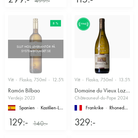
499:-
8 %
FYND
Vitt
Flaska, 750ml
12.5%
Vitt
Flaska, 750ml
13.5%
Ramón Bilbao
Domaine du Vieux Lazaret
Verdejo 2023
Châteauneuf-du-Pape 2024
Spanien
Kastilien-León
, Rueda
Frankrike
Rhonedalen
, 
129:-
329:-
140:-