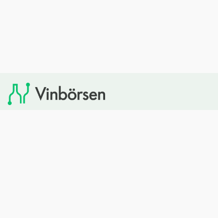
Vinbörsen tipsar om viner som du sedan kan köpa via
Systembolaget. Vinbörsen har ingen egen försäljning och
heller inget kommersiellt samarbete med Systembolaget.
Bläddra
Om oss
Rött vin
Om Vinbörsen