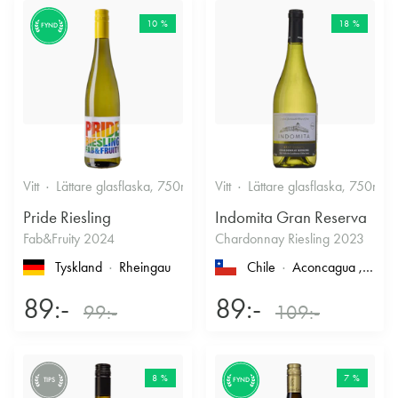
10 %
18 %
FYND
Vitt
Lättare glasflaska, 750ml
12%
Vitt
Lättare glasflaska, 750ml
Friskt & Fruktigt
Pride Riesling
Indomita Gran Reserva
Fab&Fruity 2024
Chardonnay Riesling 2023
Tyskland
Rheingau
Chile
Aconcagua
, Casablanca
89:-
89:-
99:-
109:-
8 %
7 %
TIPS
FYND