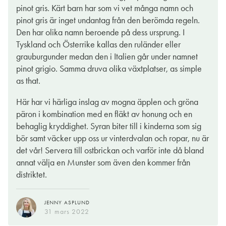
sedan 1762, får vi här ett vin som är stiltypiskt smakintensivt,
pinot gris. Kärt barn har som vi vet många namn och
charmerande fruktigt och sjunger till av sitt urspruing i doften
pinot gris är inget undantag från den berömda regeln.
som bjuder på vita blommor, nektarin och mogna gula päron.
Den har olika namn beroende på dess ursprung. I
Vinet har en fin rund lite sötmogen fruktighet men också krispig
Tyskland och Österrike kallas den ruländer eller
syra. I smaken dyker vi på vit persika, honung, päron och en
grauburgunder medan den i Italien går under namnet
eftersmak med pikant liten beska som av torkade apelsinskal.
pinot grigio. Samma druva olika växtplatser, as simple
as that.
Ett utmärkt vårvin att korka upp till kycklingsalladen (varför inte
med päron eller betor och chévre, en superkombo!) – eller att
Här har vi härliga inslag av mogna äpplen och gröna
bara avnjuta som det är. Slurp!
päron i kombination med en fläkt av honung och en
behaglig kryddighet. Syran biter till i kinderna som sig
ELIN BÖRJESSON
bör samt väcker upp oss ur vinterdvalan och ropar, nu är
22 mars 2022
det vår! Servera till ostbrickan och varför inte då bland
annat välja en Munster som även den kommer från
distriktet.
JENNY ASPLUND
31 mars 2022