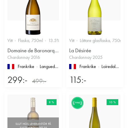
Vitt
Flaska, 750ml
13.5%
Vitt
Lättare glasflaska, 750ml
Domaine de Baronarques
La Désirée
Chardonnay 2016
Chardonnay 2025
Frankrike
Languedoc-Roussillon
, Limoux
Frankrike
Loiredalen
, IG
299:-
115:-
499:-
8 %
10 %
FYND