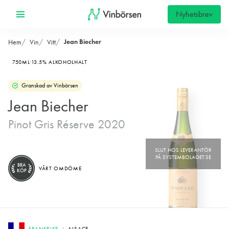
Nyhetsbrev
Jean Biecher
Hem
Vin
Vitt
750ML
13.5% ALKOHOLHALT
Granskad av Vinbörsen
Jean Biecher
Pinot Gris Réserve 2020
BRA
VÅRT OMDÖME
KÖP
FRANKRIKE
ALSACE