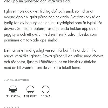
visa upp sin generösa och smakrika sida.
I glaset möts du av en fruktig doft och smak som drar åt
mogna äpplen, gula päron och nektarin. Det finns också en
tydlig ton av honung och en lätt kryddighet som är typisk för
druvan. Samtidigt balanseras den runda frukten upp av en
pigg syra och ett avslut med en liten, klädsam beska som
påminner om torkade apelsinskal.
Det här är ett mångsidigt vin som funkar fint när du vill ha
något smakrikt i glaset. Prova gärna till en sallad med chèvre
och rödbetor, ljusare kötträtter eller en klassisk ostbricka
med en bit Munster om du vill köra lokalt tema.
SMAKBESKRIVNING
FRUKTSYRA
FYLLIGHET
SÖTMA