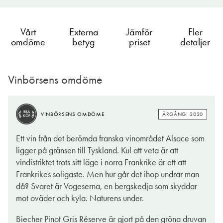
Vårt
Externa
Jämför
Fler
omdöme
betyg
priset
detaljer
Vinbörsens omdöme
BRA
ÅRGÅNG: 2020
VINBÖRSENS OMDÖME
KÖP
BRA
ÅRGÅNG: 2020
VINBÖRSENS OMDÖME
KÖP
I Alsace, som ligger i nordöstra Frankrike och gränsar till
Ett vin från det berömda franska vinområdet Alsace som
Tyskland, görs främst vita viner. Riesling är den största kändisen
ligger på gränsen till Tyskland. Kul att veta är att
här, men även pinot gris är en av de fyra ”ädla” druvor som
vindistriktet trots sitt läge i norra Frankrike är ett att
odlas i området (japp, vinvärlden älskar hierarkier). I Alsace
Frankrikes soligaste. Men hur går det ihop undrar man
görs också några av Frankrikes allra förnämsta viner – och i
då? Svaret är Vogeserna, en bergskedja som skyddar
regionen är parollen kvalitet framför kvantitet.
mot oväder och kyla. Naturens under.
Från familjeproducenten Biecher, som har gjort vin i Alsace
Biecher Pinot Gris Réserve är gjort på den gröna druvan