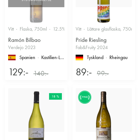
Vitt
Flaska, 750ml
12.5%
Vitt
Lättare glasflaska, 750ml
Ramón Bilbao
Pride Riesling
Verdejo 2023
Fab&Fruity 2024
Spanien
Kastilien-León
, Rueda
Tyskland
Rheingau
129:-
89:-
140:-
99:-
18 %
FYND