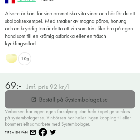
Alsace är känt för sina aromatiska vita viner och här får du ett
skolboksexempel. Med smaker av mogna päron, honung
och en kryddig ton är detta ett vin som trivs lika bra på egen
hand som till en krämig ostbricka eller en fräsch
kycklingsallad.
1.0g
69:-
Jmf. pris 92 kr/l
Beställ på Systembolaget.se
open_in_new
Vinbörsen har ingen egen försäljning utan hela köpet genomförs
på systembolaget.se. Vinbörsen har heller ingen koppling till eller
kommersiellt samarbete med Systembolaget.
TIPSA EN VÄN