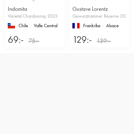
Indomita
Gustave Lorentz
Varietal Chardonnay 2023
Gewurztraminer Réserve 2025
Chile
Valle Central
Frankrike
Alsace
69:-
129:-
75:-
139:-