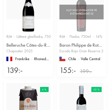
Rött
Lättare glasflaska, 750ml
13.5%
Rött
Flaska, 750ml
Kryddigt & Mustigt
14%
Belleruche Côtes-du-Rhône
Baron Philippe de Rothschild Chile SA
Chapoutier 2025
Escudo Rojo Gran Reserva 2022
Frankrike
Rhonedalen
, Côtes du Rhône
Chile
Valle Central
139:-
155:-
199:-
6 %
25 %