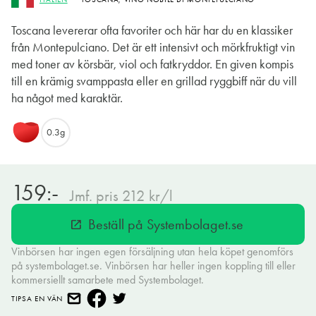
Toscana levererar ofta favoriter och här har du en klassiker
från Montepulciano. Det är ett intensivt och mörkfruktigt vin
med toner av körsbär, viol och fatkryddor. En given kompis
till en krämig svamppasta eller en grillad ryggbiff när du vill
ha något med karaktär.
0.3g
159:-
Jmf. pris 212 kr/l
Beställ på Systembolaget.se
open_in_new
Vinbörsen har ingen egen försäljning utan hela köpet genomförs
på systembolaget.se. Vinbörsen har heller ingen koppling till eller
kommersiellt samarbete med Systembolaget.
TIPSA EN VÄN