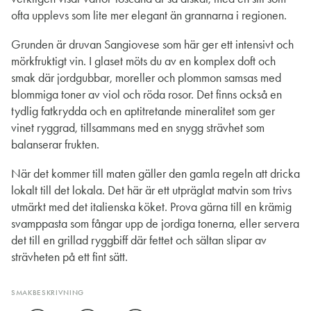
ofta upplevs som lite mer elegant än grannarna i regionen.
Grunden är druvan Sangiovese som här ger ett intensivt och
mörkfruktigt vin. I glaset möts du av en komplex doft och
smak där jordgubbar, moreller och plommon samsas med
blommiga toner av viol och röda rosor. Det finns också en
tydlig fatkrydda och en aptitretande mineralitet som ger
vinet ryggrad, tillsammans med en snygg strävhet som
balanserar frukten.
När det kommer till maten gäller den gamla regeln att dricka
lokalt till det lokala. Det här är ett utpräglat matvin som trivs
utmärkt med det italienska köket. Prova gärna till en krämig
svamppasta som fångar upp de jordiga tonerna, eller servera
det till en grillad ryggbiff där fettet och sältan slipar av
strävheten på ett fint sätt.
SMAKBESKRIVNING