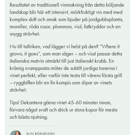
fatlagring och på så sätt vann det nobla vinet från
Resultatet av traditionell vinmakning från detta böljande
Montepulciano kapplöpningen på mållinjen.
landskap blir här ett intensivt, mörkfruktigt vin med med
komplex doft och smak som bjuder på jordgubbsplanta,
Själv har jag alltid varit en stor beundrare av denna
moreller, röda rosor, plommon, viol, fatkryddor och en
vindenomination med de, i mitt tycke, elegantaste rödvinerna i
snygg strävhet.
Toscana. Smakprovet här utgör inget undantag och erbjuder en
stor, härligt innehållsrik och uttrycksfull doft med bestämda,
Nu till tallriken, vad lägger vi helst på den? ”Where it
ytterst aptitretande och klart finessrika mineraltoner som skiljer
grows, it goes”, som man säger – och visst passar detta
denna sangiovese från chianti och brunello, regionens två
italienska matvin utmärkt till just italienskt krubb. En
andra stjärnor. Smaken är lång, stringent och förnäm med svala,
krämig svamppasta möter de subtilt jordiga tonerna i
osötade druvaromer och en väl utsträckt framtidspotential, utan
vinet perfekt, eller varför inte testa till vårens första grill
att vinet för den skull kräver ytterligare lagring. Att hitta god
– ryggbiffen blir en fin kompis som slipar av vinets
mat som passar till är inte svårt och det överlåter jag med
strävhet.
glädje till dig och din smak. Du lär inte bli besviken!
Tips! Dekantera gärna vinet 45-60 minuter innan,
förvara något svalt och drick ur stora kupor för mesta
BENGT-GÖRAN KRONSTAM
och bästa njutning.
21 feb. 2022
ELIN BÖRJESSON