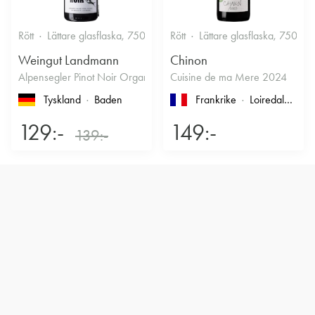
Rött
Lättare glasflaska, 750ml
13%
Rött
Lättare glasflaska, 750ml
Kryddigt & Mustigt
Weingut Landmann
Chinon
Alpensegler Pinot Noir Organic 2022
Cuisine de ma Mere 2024
Tyskland
Baden
Frankrike
Loiredalen
, T
129:-
149:-
139:-