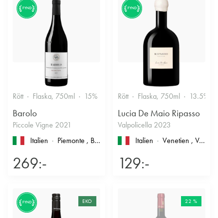
FYND
FYND
Rött
Flaska, 750ml
15%
Stramt & Nyanserat
Rött
Flaska, 750ml
13.5%
Barolo
Lucia De Maio Ripasso
Piccole Vigne 2021
Valpolicella 2023
Italien
Piemonte
, Barolo
Italien
Venetien
, Valpolicella
269:-
129:-
EKO
22 %
FYND