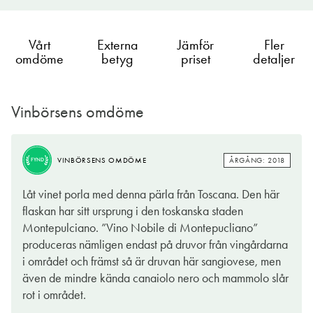
Vårt
Externa
Jämför
Fler
omdöme
betyg
priset
detaljer
Vinbörsens omdöme
ÅRGÅNG: 2018
VINBÖRSENS OMDÖME
FYND
ÅRGÅNG: 2018
VINBÖRSENS OMDÖME
FYND
Vino Nobile var det första vinet som nådde konsumenterna i
Låt vinet porla med denna pärla från Toscana. Den här
den högsta kvalitetsklassen DOCG, efter att den italienska
flaskan har sitt ursprung i den toskanska staden
vinlagen reviderades 1963. Skälet var att denna högsta rang
Montepulciano. ”Vino Nobile di Montepucliano”
verkligen skulle utgöra toppen av vinberget i Italien och
produceras nämligen endast på druvor från vingårdarna
vinerna var därför tvungna att kvala dit efter lång och trogen
i området och främst så är druvan här sangiovese, men
tjänst. Parallellt förlänades brunellon från granndistriktet
även de mindre kända canaiolo nero och mammolo slår
Montalcino och Piemontes två giganter, barolo och
rot i området.
barbaresco, samma status, men för dessa stipulerades längre