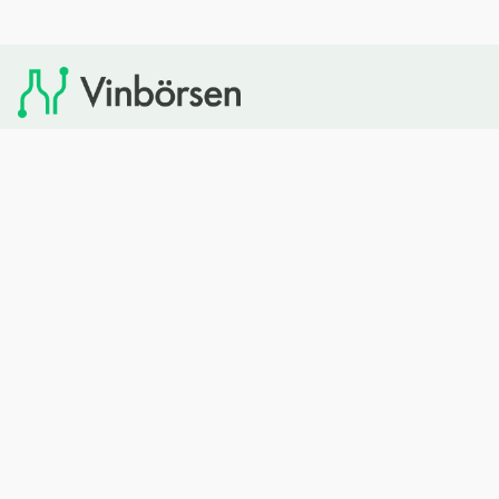
Vinbörsen tipsar om viner som du sedan kan köpa via
Systembolaget. Vinbörsen har ingen egen försäljning och
heller inget kommersiellt samarbete med Systembolaget.
Bläddra
Om oss
Rött vin
Om Vinbörsen
Vitt vin
Hur funkar det?
Mousserande
Redaktionen
Rosévin
Privacy policy