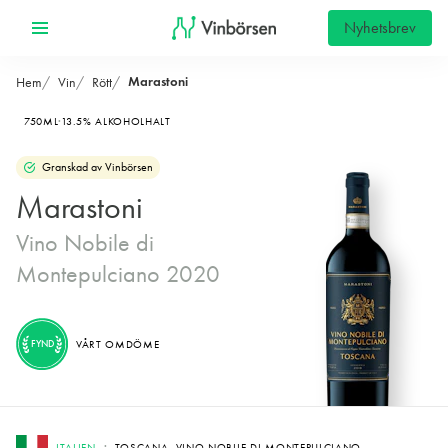
Nyhetsbrev
Marastoni
Hem
Vin
Rött
750ML
13.5% ALKOHOLHALT
Granskad av Vinbörsen
Marastoni
Vino Nobile di
Montepulciano 2020
FYND
VÅRT OMDÖME
ITALIEN
TOSCANA, VINO NOBILE DI MONTEPULCIANO