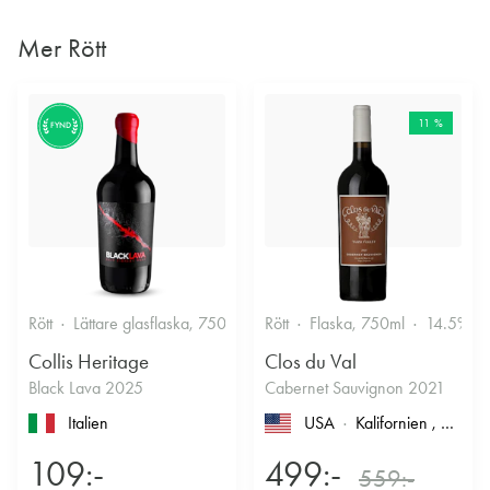
Mer Rött
11 %
FYND
Rött
Lättare glasflaska, 750ml
13.5%
Rött
Flaska, 750ml
14.5%
Collis Heritage
Clos du Val
Black Lava 2025
Cabernet Sauvignon 2021
Italien
USA
Kalifornien
, North Coast
109:-
499:-
559:-