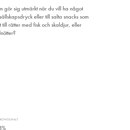
m gör sig utmärkt när du vill ha något
ällskapsdryck eller till salta snacks som
ill rätter med fisk och skaldjur, eller
nötter?
LKOHOLHALT
3%