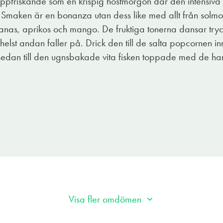
ppfriskande som en krispig höstmorgon där den intensiva 
. Smaken är en bonanza utan dess like med allt från solmo
ananas, aprikos och mango. De fruktiga tonerna dansar tr
ärhelst andan faller på. Drick den till de salta popcornen
dan till den ugnsbakade vita fisken toppade med de han
Visa fler omdömen