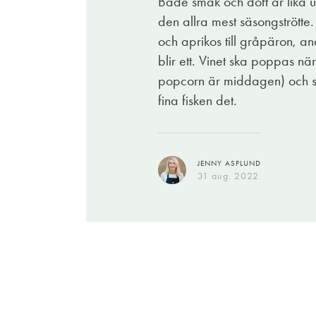
Både smak och doft är lika u
ELIN BÖRJESSON
lättrostade hasselnötter.
den allra mest säsongströtte
16 dec. 2021
och aprikos till gråpäron, 
blir ett. Vinet ska poppas n
popcorn är middagen) och se
ELIN BÖRJESSON
24 aug. 2022
fina fisken det.
JENNY ASPLUND
31 aug. 2022