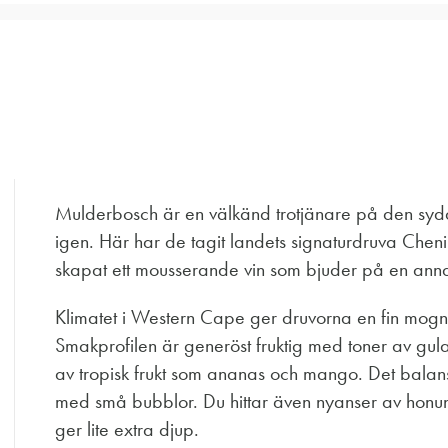
Mulderbosch är en välkänd trotjänare på den sy
igen. Här har de tagit landets signaturdruva Chenin
skapat ett mousserande vin som bjuder på en annan
Klimatet i Western Cape ger druvorna en fin mogna
Smakprofilen är generöst fruktig med toner av gula
av tropisk frukt som ananas och mango. Det balan
med små bubblor. Du hittar även nyanser av honun
ger lite extra djup.