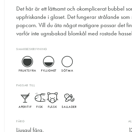
Det här är ett lättsamt och okomplicerat bubbel so
uppfriskande i glaset. Det fungerar strålande som s
popcorn. Vill du äta något matigare passar det fint t
varför inte ugnsbakad blomkål med rostade hassel
SMAKBESKRIVNING
FRUKTSYRA
FYLLIGHET
SÖTMA
PASSAR TILL
APERITIF
FISK
FLÄSK
SALLADER
FÄRG
A
Ljusgul färg.
1