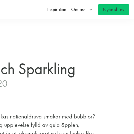
keyboard_arrow_down
Inspiration
Om oss
Nyhetsbrev
ch Sparkling
20
rikas nationaldruva smakar med bubblor?
tig upplevelse fylld av gula äpplen,
t är ett okomplicerat val som funkar lika