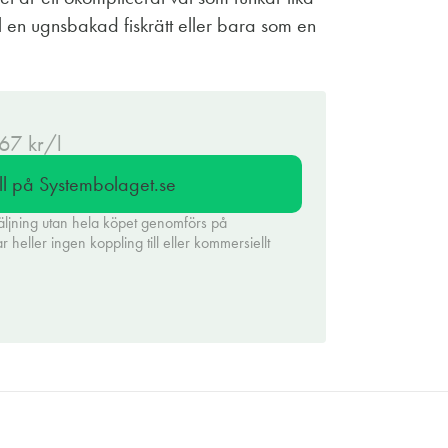
ill en ugnsbakad fiskrätt eller bara som en
.67 kr/l
ll på Systembolaget.se
äljning utan hela köpet genomförs på
heller ingen koppling till eller kommersiellt
.