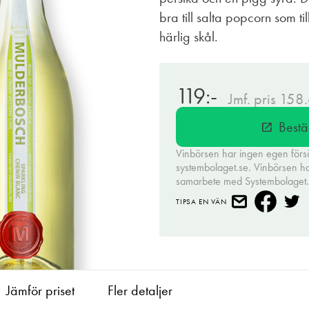
bra till salta popcorn som t
härlig skål.
119:-
Jmf. pris 158
Bestä
open_in_new
Vinbörsen har ingen egen förs
systembolaget.se. Vinbörsen har 
samarbete med Systembolaget
TIPSA EN VÄN
Jämför priset
Fler detaljer