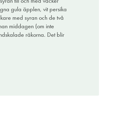
syran till och med väcker
gna gula äpplen, vit persika
yckare med syran och de två
 innan middagen (om inte
dskalade räkorna. Det blir