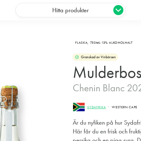
Hitta produkter
FLASKA,
750ML
13% ALKOHOLHALT
Granskad av Vinbörsen
Mulderbos
Chenin Blanc 20
SYDAFRIKA
WESTERN CAPE
Är du nyfiken på hur Sydaf
Här får du en frisk och fruk
persika och en pigg syra. De