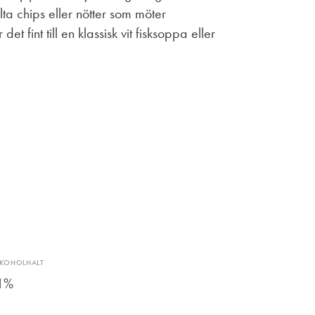
ta chips eller nötter som möter
et fint till en klassisk vit fisksoppa eller
LKOHOLHALT
1%