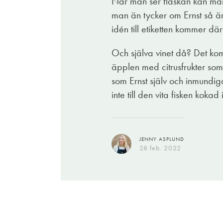
När man ser flaskan kan man 
man än tycker om Ernst så är
idén till etiketten kommer d
Och själva vinet då? Det ko
äpplen med citrusfrukter som 
som Ernst själv och inmundiga
inte till den vita fisken kokad
JENNY ASPLUND
28 feb. 2022