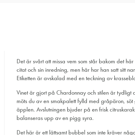
Det är svårt att missa vem som står bakom det här v
citat och sin inredning, men här har han satt sitt 
Etiketten är avskalad med en teckning av krassebl
Vinet är gjort på Chardonnay och stilen är tydligt 
möts du av en smakpalett fylld med gråpäron, söt
äpplen. Avslutningen bjuder på en frisk citruskara
balanseras upp av en pigg syra.
Det här är ett lättsamt bubbel som inte kräver någ