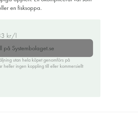
eller en fisksoppa.
33 kr/l
ll på Systembolaget.se
äljning utan hela köpet genomförs på
heller ingen koppling till eller kommersiellt
.