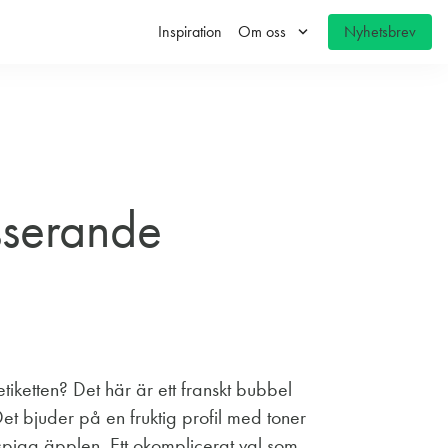
keyboard_arrow_down
Inspiration
Om oss
Nyhetsbrev
sserande
iketten? Det här är ett franskt bubbel
Det bjuder på en fruktig profil med toner
spiga äpplen. Ett okomplicerat val som