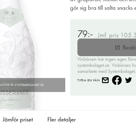
gör sig bra till salta snacks 
79:-
Jmf. pris 105.
Bestä
open_in_new
Vinbörsen har ingen egen förs
systembolaget.se. Vinbörsen har 
samarbete med Systembolaget
TIPSA EN VÄN
Jämför priset
Fler detaljer