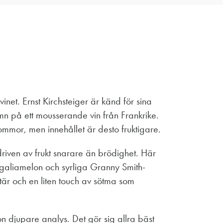
inet. Ernst Kirchsteiger är känd för sina
namn på ett mousserande vin från Frankrike.
ommor, men innehållet är desto fruktigare.
driven av frukt snarare än brödighet. Här
 galiamelon och syrliga Granny Smith-
ktär och en liten touch av sötma som
on djupare analys. Det gör sig allra bäst