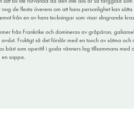
lätt bli lite förvånad då den inte alls är så färgglad som
 nog de flesta överens om att hans personlighet kan sätta
äremot från en av hans teckningar som visar slingrande kr
mmer från Frankrike och domineras av gråpäron, galiame
avslut. Fruktigt så det förslår med en touch av sötma och re
s bäst som aperitif i goda vänners lag tillsammans med det 
 i en soppa.