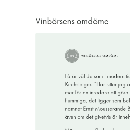
Vinbörsens omdöme
VINBÖRSENS OMDÖME
TIPS
Få är väl de som i modern ti
Kirchsteiger. ”Här sitter jag
mer för en inredare att göra
flummiga, det ligger som bek
namnet Ernst Mousserande Br
även om det givetvis är inneh