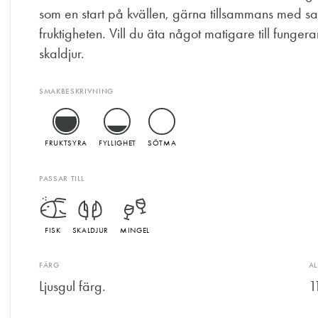
som en start på kvällen, gärna tillsammans med sal
fruktigheten. Vill du äta något matigare till fungerar d
skaldjur.
SMAKBESKRIVNING
FRUKTSYRA
FYLLIGHET
SÖTMA
PASSAR TILL
FISK
SKALDJUR
MINGEL
FÄRG
A
Ljusgul färg.
1