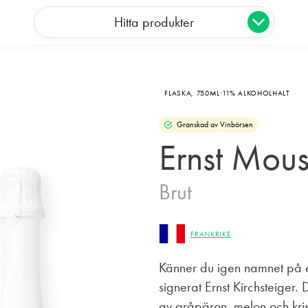
Hitta produkter
FLASKA,
750ML
11% ALKOHOLHALT
Granskad av Vinbörsen
Ernst Mou
Brut
FRANKRIKE
Känner du igen namnet på et
signerat Ernst Kirchsteiger. 
av gråpäron, melon och kri