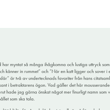
d har myntat så många ihågkomna och lustiga uttryck som 
 och känner in rummet” och ”När en katt ligger och sover i e
 där” är två av undertecknads favoriter från hans citatsam
ant i betraktarens ögon. Vad gäller det här mousserande 
ut hade jag gärna önskat något mer finurligt namn som v
ållet som ska tala.