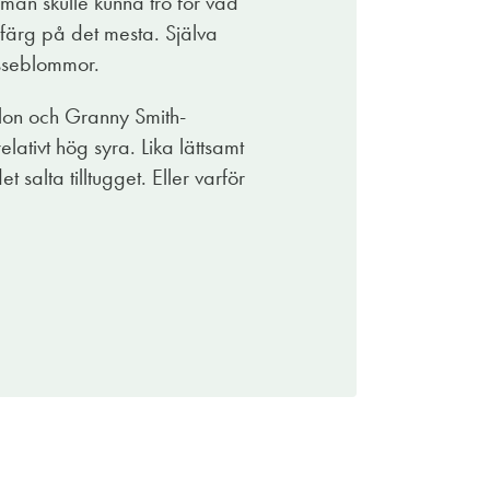
 man skulle kunna tro för vad
 färg på det mesta. Själva
asseblommor.
lon och Granny Smith-
lativt hög syra. Lika lättsamt
salta tilltugget. Eller varför