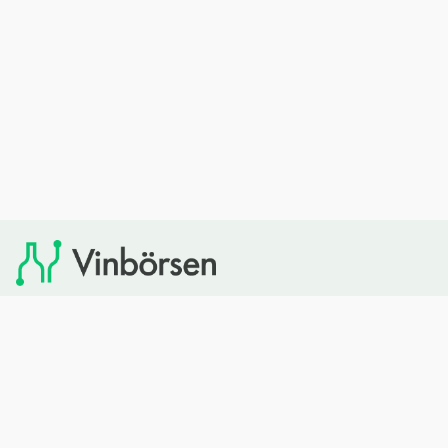
Vinbörsen tipsar om viner som du sedan kan köpa via
Systembolaget. Vinbörsen har ingen egen försäljning och
heller inget kommersiellt samarbete med Systembolaget.