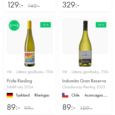
129:-
329:-
140:-
10 %
18 %
FYND
Vitt
Lättare glasflaska, 750ml
12%
Vitt
Lättare glasflaska, 750ml
Friskt & Fruktigt
Pride Riesling
Indomita Gran Reserva
Fab&Fruity 2024
Chardonnay Riesling 2023
Tyskland
Rheingau
Chile
Aconcagua
, Casablanca
89:-
89:-
99:-
109:-