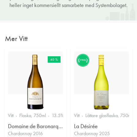
heller inget kommersiellt samarbete med Systembolaget.
Mer Vitt
40 %
FYND
Vitt
Flaska, 750ml
13.5%
Vitt
Lättare glasflaska, 750ml
Domaine de Baronarques
La Désirée
Chardonnay 2016
Chardonnay 2025