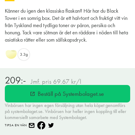
Känner du igen den klassiska flaskan? Här har du Black
Tower i en somrig box. Det är ett halvtorrt och fruktigt vitt vin
från Tyskland med tydliga toner av päron, persika och
honung. Tack vare sötman är det en räddare i nöden till heta
asiatiska rätter eller som sällskapsdryck.
3.3g
209:-
Jmf. pris 69.67 kr/l
Beställ på Systembolaget.se
open_in_new
Vinbörsen har ingen egen försäljning utan hela köpet genomförs
på systembolaget.se. Vinbörsen har heller ingen koppling till eller
kommersiellt samarbete med Systembolaget.
TIPSA EN VÄN