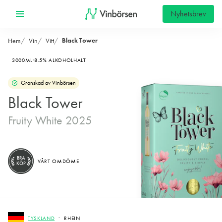
Nyhetsbrev
Black Tower
Hem
Vin
Vitt
3000ML
8.5% ALKOHOLHALT
Granskad av Vinbörsen
Black Tower
Fruity White 2025
BRA
VÅRT OMDÖME
KÖP
TYSKLAND
RHEIN