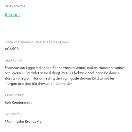
DRUVSORTER
Rivaner
PRODUKTNUMMER HOS SYSTEMBOLAGET
604508
URSPRUNG
Rheinhessen ligger vid floden Rhens vänstra strand, mellan städerna Mainz
och Worms. Området är med drygt 26 000 hektar vinodlingar Tysklands
största vinregion. Här är riesling den vanligaste druvan följd av müller-
thurgau och den blå druvsorten dornfelder.
PRODUCENT
Reh Kendermann
IMPORTÖR
Morningstar Brands AB