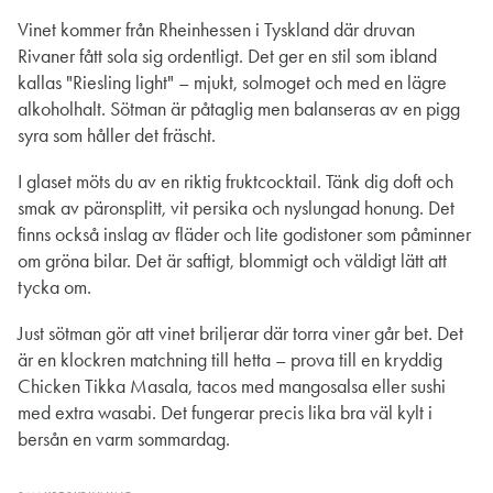
Vinet kommer från Rheinhessen i Tyskland där druvan
Rivaner fått sola sig ordentligt. Det ger en stil som ibland
kallas "Riesling light" – mjukt, solmoget och med en lägre
alkoholhalt. Sötman är påtaglig men balanseras av en pigg
syra som håller det fräscht.
I glaset möts du av en riktig fruktcocktail. Tänk dig doft och
smak av päronsplitt, vit persika och nyslungad honung. Det
finns också inslag av fläder och lite godistoner som påminner
om gröna bilar. Det är saftigt, blommigt och väldigt lätt att
tycka om.
Just sötman gör att vinet briljerar där torra viner går bet. Det
är en klockren matchning till hetta – prova till en kryddig
Chicken Tikka Masala, tacos med mangosalsa eller sushi
med extra wasabi. Det fungerar precis lika bra väl kylt i
bersån en varm sommardag.