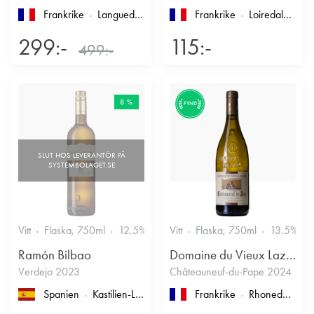
Frankrike
Languedoc-Roussillon
, Limoux
Frankrike
Loiredalen
, IG
299:-
115:-
499:-
8 %
FYND
Vitt
Flaska, 750ml
12.5%
Vitt
Flaska, 750ml
13.5%
Ramón Bilbao
Domaine du Vieux Lazaret
Verdejo 2023
Châteauneuf-du-Pape 2024
Spanien
Kastilien-León
, Rueda
Frankrike
Rhonedalen
, 