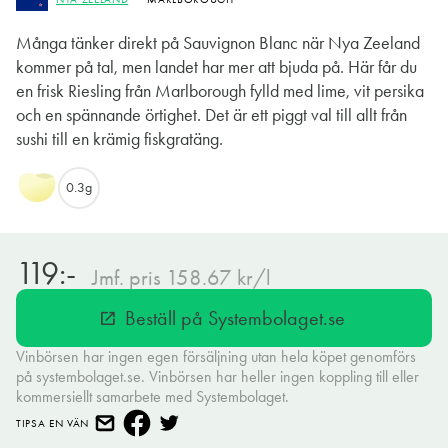
Många tänker direkt på Sauvignon Blanc när Nya Zeeland
kommer på tal, men landet har mer att bjuda på. Här får du
en frisk Riesling från Marlborough fylld med lime, vit persika
och en spännande örtighet. Det är ett piggt val till allt från
sushi till en krämig fiskgratäng.
0.3g
119:-
Jmf. pris 158.67 kr/l
Beställ på Systembolaget.se
open_in_new
Vinbörsen har ingen egen försäljning utan hela köpet genomförs
på systembolaget.se. Vinbörsen har heller ingen koppling till eller
kommersiellt samarbete med Systembolaget.
TIPSA EN VÄN