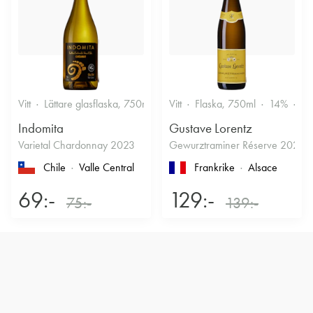
Vitt
Lättare glasflaska, 750ml
12.5%
Vitt
Flaska, 750ml
Friskt & Fruktigt
14%
Dr
Indomita
Gustave Lorentz
Varietal Chardonnay 2023
Gewurztraminer Réserve 2025
Chile
Valle Central
Frankrike
Alsace
69:-
129:-
75:-
139:-