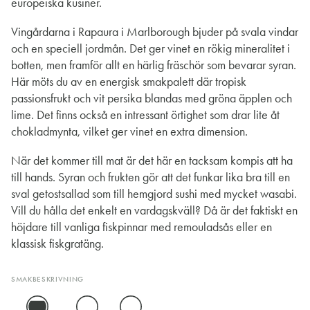
europeiska kusiner.
Vingårdarna i Rapaura i Marlborough bjuder på svala vindar
och en speciell jordmån. Det ger vinet en rökig mineralitet i
botten, men framför allt en härlig fräschör som bevarar syran.
Här möts du av en energisk smakpalett där tropisk
passionsfrukt och vit persika blandas med gröna äpplen och
lime. Det finns också en intressant örtighet som drar lite åt
chokladmynta, vilket ger vinet en extra dimension.
När det kommer till mat är det här en tacksam kompis att ha
till hands. Syran och frukten gör att det funkar lika bra till en
sval getostsallad som till hemgjord sushi med mycket wasabi.
Vill du hålla det enkelt en vardagskväll? Då är det faktiskt en
höjdare till vanliga fiskpinnar med remouladsås eller en
klassisk fiskgratäng.
SMAKBESKRIVNING