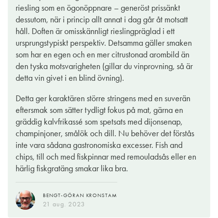
bjuder på en fin koncentration av både tropisk frukt som
riesling som en ögonöppnare – generöst prissänkt
passionsfrukt, vit persika och lime samt gråpäron, gröna äpplen
dessutom, när i princip allt annat i dag går åt motsatt
och ett frisk örtighet som drar mot chokladmynta.
håll. Doften är omisskännligt rieslingpräglad i ett
ursprungstypiskt perspektiv. Detsamma gäller smaken
Njut denna charmör sval innan maten, fortsätt till förrätten av
som har en egen och en mer citrustonad arombild än
getostsallad med limevinägrett, matcha vidare till allt i
den tyska motsvarigheten (gillar du vinprovning, så är
skaldjursväg, till pocherad fisk med citronsmör eller till busfärsk
detta vin givet i en blind övning).
och wasabistinn sushi. En god och välsnickrad riesling,
måhända nya husvinet. Slurp!
Detta ger karaktären större stringens med en suverän
eftersmak som sätter tydligt fokus på mat, gärna en
EVA WECKSTRÖM
gräddig kalvfrikassé som spetsats med dijonsenap,
18 aug. 2023
champinjoner, smålök och dill. Nu behöver det förstås
inte vara sådana gastronomiska excesser. Fish and
chips, till och med fiskpinnar med remouladsås eller en
härlig fiskgratäng smakar lika bra.
BENGT-GÖRAN KRONSTAM
21 aug. 2023