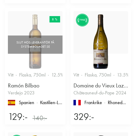
8 %
FYND
Vitt
Flaska, 750ml
12.5%
Vitt
Flaska, 750ml
13.5%
Ramón Bilbao
Domaine du Vieux Lazaret
Verdejo 2023
Châteauneuf-du-Pape 2024
Spanien
Kastilien-León
, Rueda
Frankrike
Rhonedalen
, 
129:-
329:-
140:-