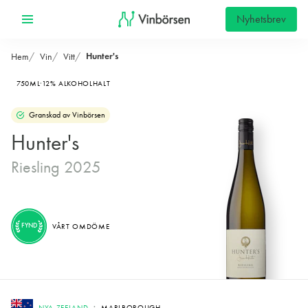
Nyhetsbrev
Hunter's
Hem
Vin
Vitt
750ML
12% ALKOHOLHALT
Granskad av Vinbörsen
Hunter's
Riesling 2025
FYND
VÅRT OMDÖME
NYA ZEELAND
MARLBOROUGH