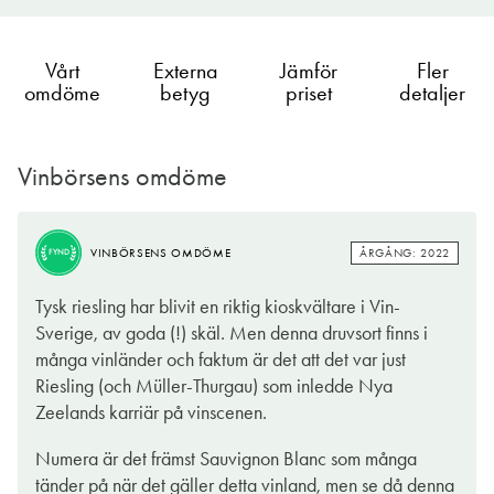
Vårt
Externa
Jämför
Fler
omdöme
betyg
priset
detaljer
Vinbörsens omdöme
ÅRGÅNG: 2022
VINBÖRSENS OMDÖME
FYND
ÅRGÅNG: 2022
VINBÖRSENS OMDÖME
FYND
Druvorna i Hunter’s Riesling kommer från en vingård i Rapaura
Tysk riesling har blivit en riktig kioskvältare i Vin-
i Marlborough, ett område med en jordmån och ett mikroklimat
Sverige, av goda (!) skäl. Men denna druvsort finns i
som ger en fruktig och generös stil. De svala vindarna borgar
många vinländer och faktum är det att det var just
för bibehållen syra i vinet och den speciella jordmånen ger
Riesling (och Müller-Thurgau) som inledde Nya
även en rökig mineralitet som bidrar med en extra dimension
Zeelands karriär på vinscenen.
till vinet.
Numera är det främst Sauvignon Blanc som många
Hunter's Riesling är torr men med livlig energi och fräschör och
tänder på när det gäller detta vinland, men se då denna