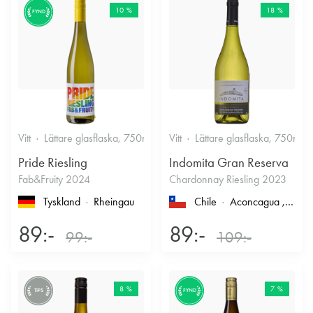
10 %
18 %
FYND
Vitt
Lättare glasflaska, 750ml
12%
Vitt
Lättare glasflaska, 750ml
Friskt & Fruktigt
Pride Riesling
Indomita Gran Reserva
Fab&Fruity 2024
Chardonnay Riesling 2023
Tyskland
Rheingau
Chile
Aconcagua
, Casablanca
89:-
89:-
99:-
109:-
8 %
7 %
TIPS
FYND