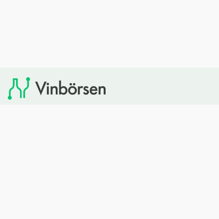
Vinbörsen tipsar om viner som du sedan kan köpa via
Systembolaget. Vinbörsen har ingen egen försäljning och
heller inget kommersiellt samarbete med Systembolaget.
Bläddra
Om oss
Rött vin
Om Vinbörsen