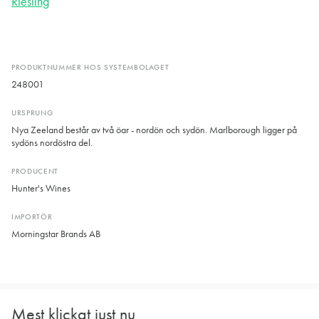
Riesling
PRODUKTNUMMER HOS SYSTEMBOLAGET
248001
URSPRUNG
Nya Zeeland består av två öar - nordön och sydön. Marlborough ligger på
sydöns nordöstra del.
PRODUCENT
Hunter's Wines
IMPORTÖR
Morningstar Brands AB
Mest klickat just nu