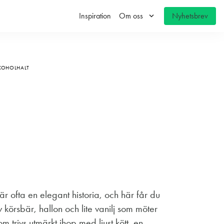
keyboard_arrow_down
Inspiration
Om oss
Nyhetsbrev
LKOHOLHALT
 är ofta en elegant historia, och här får du
v körsbär, hallon och lite vanilj som möter
som trivs utmärkt ihop med ljust kött, en