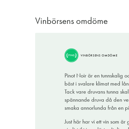
Vinbörsens omdöme
VINBÖRSENS OMDÖME
FYND
VINBÖRSENS OMDÖME
FYND
Det värmer onekligen ett gammalt vinhjärt
allra längst upp i nordöstra Italien. Områ
Pinot Noir är en tunnskalig o
delen av namnet refererar till Venezia dvs
bäst i svalare klimat med lå
naturens förutsättningar en mängd olika vi
Tack vare druvans tunna skal 
för oss vinälskare.
spännande druva då den verkl
Namnet Soprano kan säkerligen få många a
smaka annorlunda från en pin
gemensamma nämnaren är i så fall att vinet
Just här har vi ett vin som ä
vanilj får sällskap av en aptitretande syr