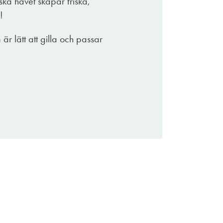
iska havet skapar friska,
n tryffelsalami! Skål och välkomna!
!
r lätt att gilla och passar