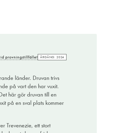
Kostade
94:-
vid provningstillfället
ÅRGÅNG: 2024
id provningstillfället
ÅRGÅNG: 2024
stilig och välgjord Pinot Noir med ursprung
 inte ett enskilt område utan tre olika. Och
erande länder. Druvan trivs
ia-Giulia, Veneto och Trentino. Här skapar
nde på vart den har vuxit.
Noir trivs här. Och det är verkligen till glädje
et här gör druvan till en
uxit på en sval plats kommer
eten stannar emellertid där, den enda
ruktigt med körsbär, hallon, jordgubbar och
r Trevenezie, ett stort
. Alla typer av fågel funkar finfint, gärna med