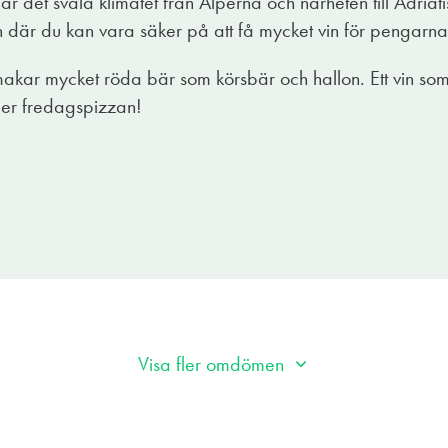
n där det svala klimatet från Alperna och närheten till Adriat
och alla möjliga typer av Italienska charkuterier, gärna e
vin där du kan vara säker på att få mycket vin för pengarna
makar mycket röda bär som körsbär och hallon. Ett vin som ä
eller fredagspizzan!
Visa fler omdömen