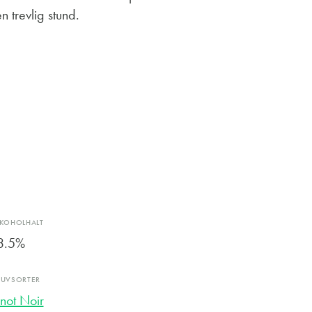
n trevlig stund.
LKOHOLHALT
3.5%
RUVSORTER
inot Noir