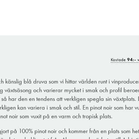
Kostade
94:-
v
a med nya generösa bekantskaper. I detta fall en mycket 
det kallas Trevenezie och är egentligen som namnet antyder
ch känslig blå druva som vi hittar världen runt i vinproduc
 Venedig på svenska. Nåväl, vi befinner oss i Friuli-Venez
ng växtsäsong och varierar mycket i smak och profil beroe
ner, både röda och vita. Den legendariskt svårodlade Pinot 
så har den en tendens att verkligen spegla sin växtplats. D
igen kan variera i smak och stil. En pinot noir som har v
tt associera till TV-serien med det snarlika namnet. Iikh
ot noir som vuxit på en varm och tropisk plats.
 är kriminellt gott. Alla byggstenar sitter på plats. Rödf
r gjort på 100% pinot noir och kommer från en plats som hete
a och en lätt men ack så elegant och välbalanserad strävhet