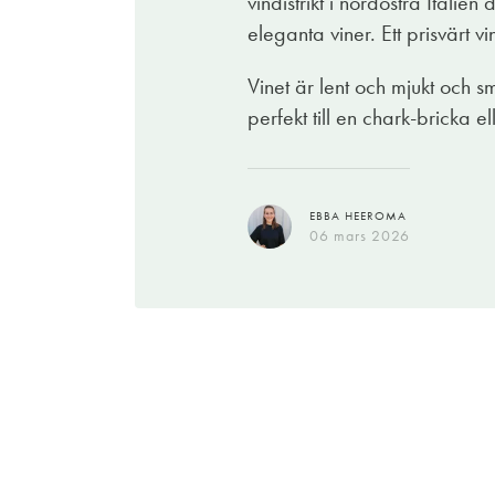
vindistrikt i nordöstra Italie
en gräddig sås. Kalv blir bra också tack, 
eleganta viner. Ett prisvärt 
Vinet är lent och mjukt och s
MIKAEL KARIS
perfekt till en chark-bricka 
02 mars 2026
EBBA HEEROMA
06 mars 2026