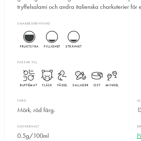
tryffelsalami och andra italienska charkuterier för e
SMAKBESKRIVNING
FRUKTSYRA
FYLLIGHET
STRÄVHET
PASSAR TILL
BUFFÉMAT
FLÄSK
FÅGEL
SALLADER
OST
MINGEL
FÄRG
A
Mörk, röd färg.
1
SOCKERHALT
D
0.5g/100ml
P