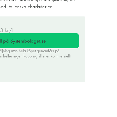
ed italienska charkuterier.
33 kr/l
ll på Systembolaget.se
äljning utan hela köpet genomförs på
heller ingen koppling till eller kommersiellt
.