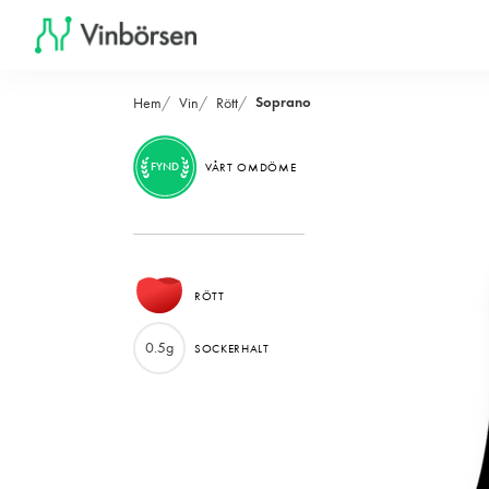
Soprano
Hem
Vin
Rött
FYND
VÅRT OMDÖME
RÖTT
0.5g
SOCKERHALT