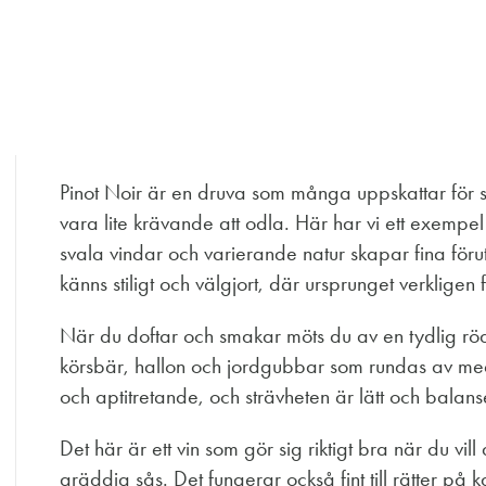
Pinot Noir är en druva som många uppskattar för s
vara lite krävande att odla. Här har vi ett exempel 
svala vindar och varierande natur skapar fina föruts
känns stiligt och välgjort, där ursprunget verkligen f
När du doftar och smakar möts du av en tydlig rödf
körsbär, hallon och jordgubbar som rundas av med
och aptitretande, och strävheten är lätt och balans
Det här är ett vin som gör sig riktigt bra när du v
gräddig sås. Det fungerar också fint till rätter på k