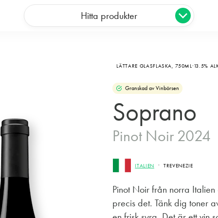
Hitta produkter
LÄTTARE GLASFLASKA,
750ML
13.5% A
Granskad av Vinbörsen
Soprano
Pinot Noir 2024
ITALIEN
TREVENEZIE
Pinot Noir från norra Italien
precis det. Tänk dig toner a
en frisk syra. Det är ett vin 