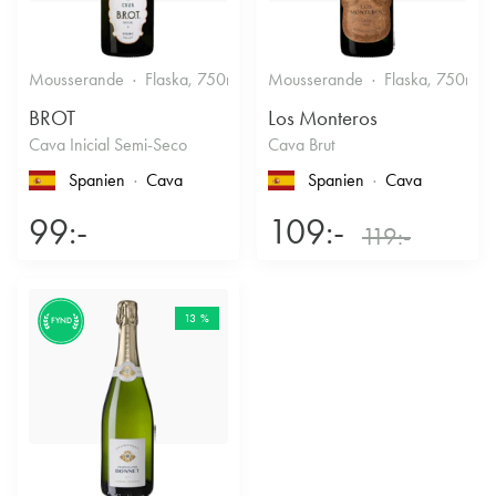
Mousserande
Flaska, 750ml
11.5%
Mousserande
Halvtorrt vitt
Flaska, 750ml
BROT
Los Monteros
Cava Inicial Semi-Seco
Cava Brut
Spanien
Cava
Spanien
Cava
99:-
109:-
119:-
13 %
FYND