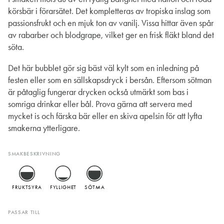
körsbär i förarsätet. Det kompletteras av tropiska inslag som
passionsfrukt och en mjuk ton av vanilj. Vissa hittar även spår
av rabarber och blodgrape, vilket ger en frisk fläkt bland det
söta.
Det här bubblet gör sig bäst väl kylt som en inledning på
festen eller som en sällskapsdryck i bersån. Eftersom sötman
är påtaglig fungerar drycken också utmärkt som bas i
somriga drinkar eller bål. Prova gärna att servera med
mycket is och färska bär eller en skiva apelsin för att lyfta
smakerna ytterligare.
SMAKBESKRIVNING
FRUKTSYRA
FYLLIGHET
SÖTMA
PASSAR TILL