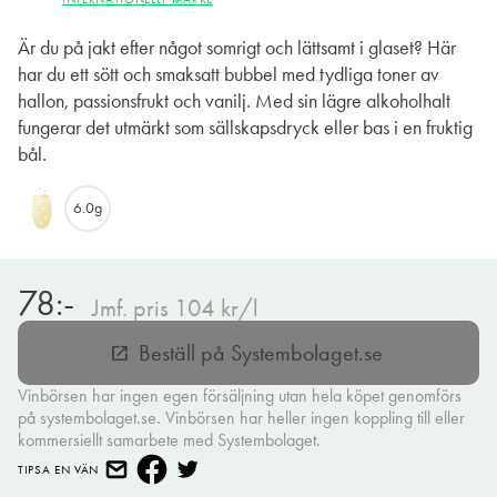
Är du på jakt efter något somrigt och lättsamt i glaset? Här
har du ett sött och smaksatt bubbel med tydliga toner av
hallon, passionsfrukt och vanilj. Med sin lägre alkoholhalt
fungerar det utmärkt som sällskapsdryck eller bas i en fruktig
bål.
6.0g
78:-
Jmf. pris 104 kr/l
Beställ på Systembolaget.se
open_in_new
Vinbörsen har ingen egen försäljning utan hela köpet genomförs
på systembolaget.se. Vinbörsen har heller ingen koppling till eller
kommersiellt samarbete med Systembolaget.
TIPSA EN VÄN