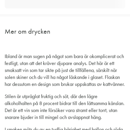
Mer om drycken
Ibland är man sugen på något som bara är okomplicerat och
festligt, utan att det kräver djupare analys. Det här är ett
smaksatt vin som tar sikte på just de tillfällena, särskilt när
solen skiner och du vill ha något läskande i glaset. Flaskan
har dessutom en design som brukar uppskattas av kattvänner.
Stilen är utpräglat fruktig och söt, där den lägre
alkoholhalten på 8 procent bidrar till den lättsamma känslan.
Det är ett vin som inte försöker vara stramt eller torrt, utan
snarare bjuder in till mingel och avslappnat häng.
I smaken möts du av en tydlig bärighet med hallon och röda