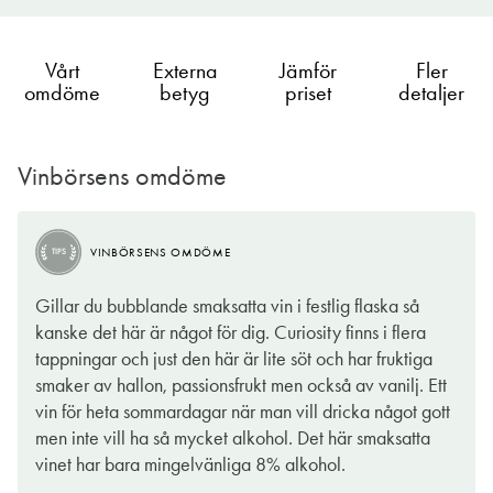
Vårt
Externa
Jämför
Fler
omdöme
betyg
priset
detaljer
Vinbörsens omdöme
VINBÖRSENS OMDÖME
TIPS
VINBÖRSENS OMDÖME
TIPS
Somrig doft av rabarberpaj, röda körsbär, hallonbåtar, vanilj
Gillar du bubblande smaksatta vin i festlig flaska så
och tropiska noter. Smakmässigt är detta lättsamt, fruktigt och
kanske det här är något för dig. Curiosity finns i flera
sött med pikant pärlande bubblor och dominans av hallon, en
tappningar och just den här är lite söt och har fruktiga
liten antydan till rabarber, blodgrape och i avslutet
smaker av hallon, passionsfrukt men också av vanilj. Ett
passionsfrukt. Okomplicerat, fruktigt, vackert hallonrosa och
vin för heta sommardagar när man vill dricka något gott
mousserande. Skål!
men inte vill ha så mycket alkohol. Det här smaksatta
vinet har bara mingelvänliga 8% alkohol.
EVA WECKSTRÖM