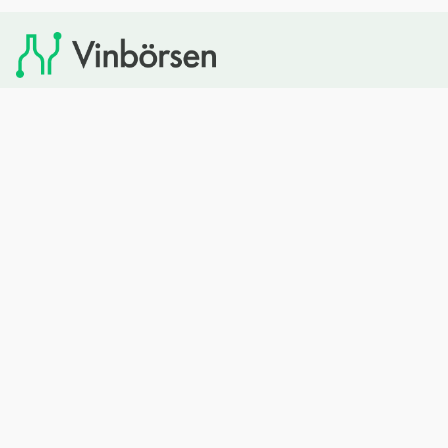
Vinbörsen tipsar om viner som du sedan kan köpa via
Systembolaget. Vinbörsen har ingen egen försäljning och
heller inget kommersiellt samarbete med Systembolaget.
Bläddra
Om oss
Rött vin
Om Vinbörsen
Vitt vin
Hur funkar det?
Mousserande
Redaktionen
Rosévin
Privacy policy
Sprit
Arkivet