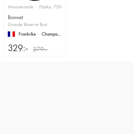
Mousserande
Flaska, 750ml
12.5%
Torrt vitt
Bonnet
Grande Réserve Brut
Frankrike
Champagne
329:-
379:-