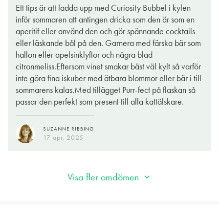
03 apr. 2025
Ett tips är att ladda upp med Curiosity Bubbel i kylen
inför sommaren att antingen dricka som den är som en
aperitif eller använd den och gör spännande cocktails
eller läskande bål på den. Garnera med färska bär som
hallon eller apelsinklyftor och några blad
citronmeliss.Eftersom vinet smakar bäst väl kylt så varför
inte göra fina iskuber med ätbara blommor eller bär i till
sommarens kalas.Med tillägget Purr-fect på flaskan så
passar den perfekt som present till alla kattälskare.
SUZANNE RIBBING
17 apr. 2025
Visa fler omdömen