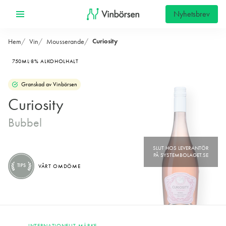
Nyhetsbrev
Curiosity
Hem
Vin
Mousserande
750ML
8% ALKOHOLHALT
Granskad av Vinbörsen
Curiosity
Bubbel
TIPS
VÅRT OMDÖME
INTERNATIONELLT MÄRKE