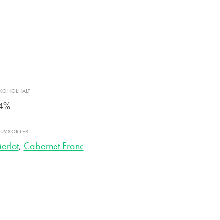
LKOHOLHALT
4%
RUVSORTER
erlot
,
Cabernet Franc