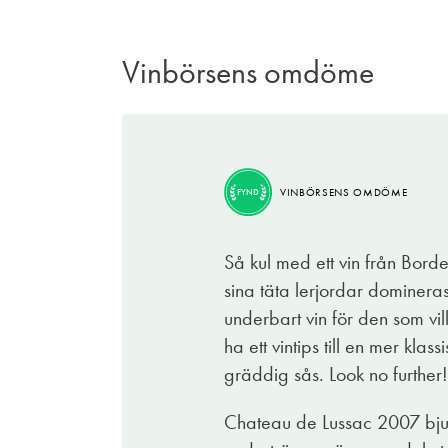
Vinbörsens omdöme
VINBÖRSENS OMDÖME
FYND
Så kul med ett vin från Bord
sina täta lerjordar dominera
underbart vin för den som vill
ha ett vintips till en mer k
gräddig sås. Look no further!
Chateau de Lussac 2007 bjude