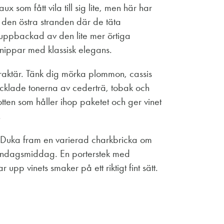
 som fått vila till sig lite, men här har
å den östra stranden där de täta
t uppbackad av den lite mer örtiga
nippar med klassisk elegans.
raktär. Tänk dig mörka plommon, cassis
ecklade tonerna av cederträ, tobak och
tten som håller ihop paketet och ger vinet
.
t. Duka fram en varierad charkbricka om
k söndagsmiddag. En porterstek med
pp vinets smaker på ett riktigt fint sätt.