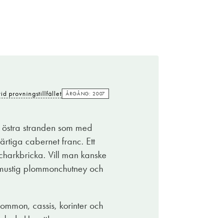
id provningstillfället
ÅRGÅNG: 2007
vi östra stranden som med
ärtiga cabernet franc. Ett
d charkbricka. Vill man kanske
, mustig plommonchutney och
ommon, cassis, korinter och