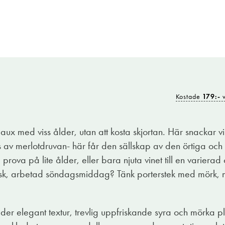
Kostade
179:-
v
eaux med viss ålder, utan att kosta skjortan. Här snackar 
s av merlotdruvan- här får den sällskap av den örtiga och 
 prova på lite ålder, eller bara njuta vinet till en variera
lassisk, arbetad söndagsmiddag? Tänk porterstek med mörk
r elegant textur, trevlig uppfriskande syra och mörka pl