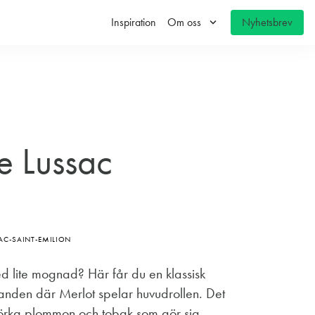
keyboard_arrow_down
Inspiration
Om oss
Nyhetsbrev
e Lussac
AC-SAINT-EMILION
ed lite mognad? Här får du en klassisk
anden där Merlot spelar huvudrollen. Det
mörka plommon och tobak som gör sig