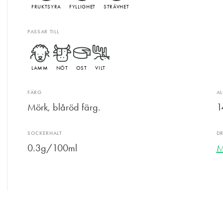
FRUKTSYRA
FYLLIGHET
STRÄVHET
PASSAR TILL
LAMM
NÖT
OST
VILT
FÄRG
A
Mörk, blåröd färg.
1
SOCKERHALT
D
0.3g/100ml
M