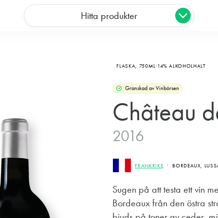
Hitta produkter
FLASKA,
750ML
14% ALKOHOLHALT
Granskad av Vinbörsen
Château d
2016
FRANKRIKE
BORDEAUX, LUSS
Sugen på att testa ett vin m
Bordeaux från den östra str
bjuds på toner av ceder, 