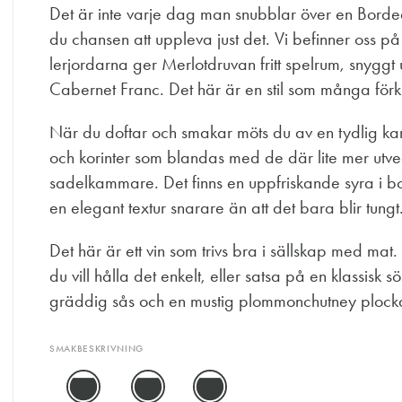
Det är inte varje dag man snubblar över en Bordeaux
du chansen att uppleva just det. Vi befinner oss p
lerjordarna ger Merlotdruvan fritt spelrum, snygg
Cabernet Franc. Det här är en stil som många förk
När du doftar och smakar möts du av en tydlig ka
och korinter som blandas med de där lite mer utv
sadelkammare. Det finns en uppfriskande syra i bo
en elegant textur snarare än att det bara blir tungt
Det här är ett vin som trivs bra i sällskap med ma
du vill hålla det enkelt, eller satsa på en klassis
gräddig sås och en mustig plommonchutney plockar u
SMAKBESKRIVNING