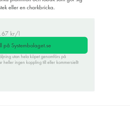
stek eller en charkbricka.
8.67 kr/l
ll på Systembolaget.se
äljning utan hela köpet genomförs på
heller ingen koppling till eller kommersiellt
.