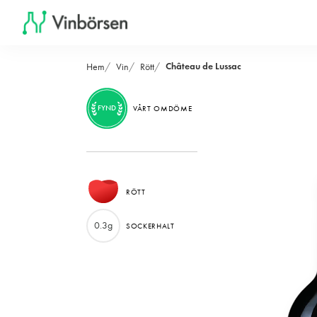
Château de Lussac
Hem
Vin
Rött
FYND
VÅRT OMDÖME
RÖTT
0.3g
SOCKERHALT