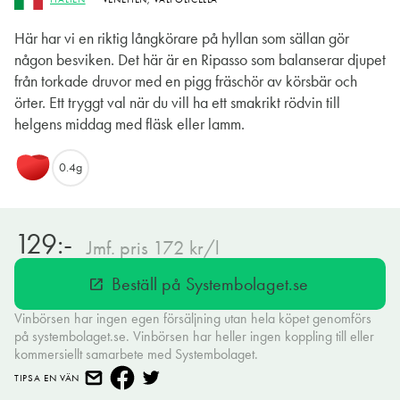
Här har vi en riktig långkörare på hyllan som sällan gör
någon besviken. Det här är en Ripasso som balanserar djupet
från torkade druvor med en pigg fräschör av körsbär och
örter. Ett tryggt val när du vill ha ett smakrikt rödvin till
helgens middag med fläsk eller lamm.
0.4g
129:-
Jmf. pris 172 kr/l
Beställ på Systembolaget.se
open_in_new
Vinbörsen har ingen egen försäljning utan hela köpet genomförs
på systembolaget.se. Vinbörsen har heller ingen koppling till eller
kommersiellt samarbete med Systembolaget.
TIPSA EN VÄN