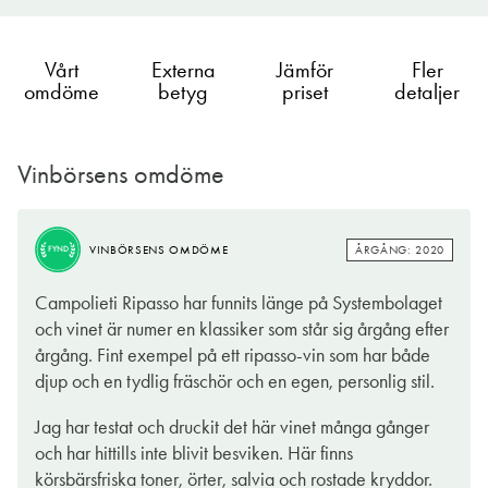
Vårt
Externa
Jämför
Fler
omdöme
betyg
priset
detaljer
Vinbörsens omdöme
ÅRGÅNG: 2020
VINBÖRSENS OMDÖME
FYND
Campolieti Ripasso har funnits länge på Systembolaget
och vinet är numer en klassiker som står sig årgång efter
årgång. Fint exempel på ett ripasso-vin som har både
djup och en tydlig fräschör och en egen, personlig stil.
Jag har testat och druckit det här vinet många gånger
och har hittills inte blivit besviken. Här finns
körsbärsfriska toner, örter, salvia och rostade kryddor.