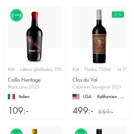
11 %
FYND
Rött
Lättare glasflaska, 750ml
13.5%
Rött
Flaska, 750ml
14.5%
Collis Heritage
Clos du Val
Black Lava 2025
Cabernet Sauvignon 2021
Italien
USA
Kalifornien
, North Coast
109:-
499:-
559:-