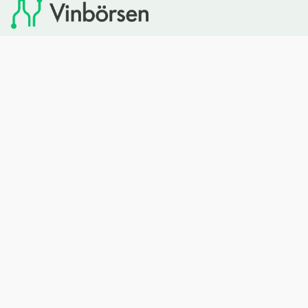
Vinbörsen tipsar om viner som du sedan kan köpa via
Systembolaget. Vinbörsen har ingen egen försäljning och
heller inget kommersiellt samarbete med Systembolaget.
Bläddra
Om oss
Rött vin
Om Vinbörsen
Vitt vin
Hur funkar det?
Mousserande
Redaktionen
Rosévin
Privacy policy
Sprit
Arkivet
Öl