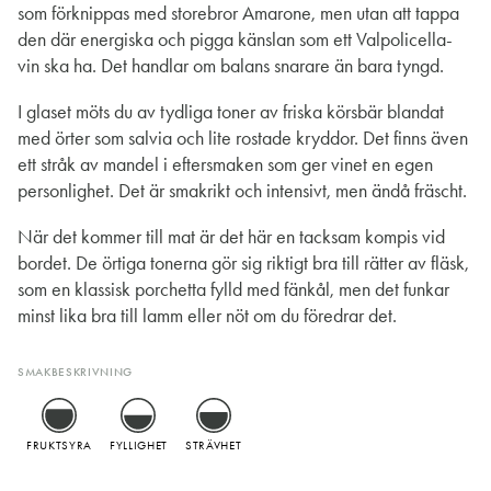
som förknippas med storebror Amarone, men utan att tappa
den där energiska och pigga känslan som ett Valpolicella-
vin ska ha. Det handlar om balans snarare än bara tyngd.
I glaset möts du av tydliga toner av friska körsbär blandat
med örter som salvia och lite rostade kryddor. Det finns även
ett stråk av mandel i eftersmaken som ger vinet en egen
personlighet. Det är smakrikt och intensivt, men ändå fräscht.
När det kommer till mat är det här en tacksam kompis vid
bordet. De örtiga tonerna gör sig riktigt bra till rätter av fläsk,
som en klassisk porchetta fylld med fänkål, men det funkar
minst lika bra till lamm eller nöt om du föredrar det.
SMAKBESKRIVNING
FRUKTSYRA
FYLLIGHET
STRÄVHET