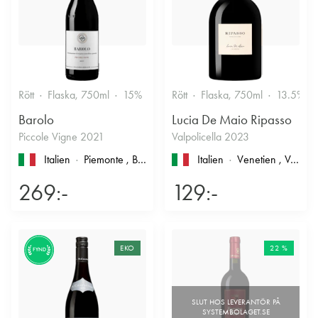
Rött
Flaska, 750ml
15%
Stramt & Nyanserat
Rött
Flaska, 750ml
13.5%
Barolo
Lucia De Maio Ripasso
Piccole Vigne 2021
Valpolicella 2023
Italien
Piemonte
, Barolo
Italien
Venetien
, Valpolicella
269:-
129:-
EKO
22 %
FYND