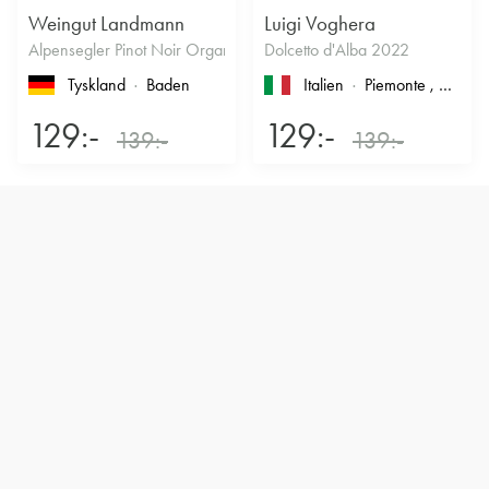
Weingut Landmann
Luigi Voghera
Alpensegler Pinot Noir Organic 2022
Dolcetto d'Alba 2022
Tyskland
Baden
Italien
Piemonte
, Dolcetto d'Alba
129:-
129:-
139:-
139:-