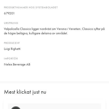
PRODUKTNUMMER HOS SYSTEMBOLAGET
679201
URSPRUNG
Valpolicella Classico ligger nordväst om Verona i Venetien. Classico syftar på
de högre belägna, kulligare delarna av området.
PRODUCENT
Luigi Righetti
IMPORTÖR
Nelex Beverage AB
Mest klickat just nu