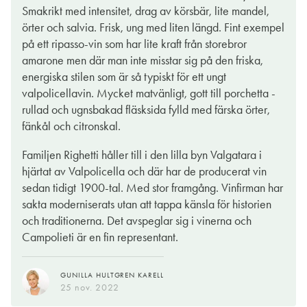
Smakrikt med intensitet, drag av körsbär, lite mandel,
örter och salvia. Frisk, ung med liten längd. Fint exempel
på ett ripasso-vin som har lite kraft från storebror
amarone men där man inte misstar sig på den friska,
energiska stilen som är så typiskt för ett ungt
valpolicellavin. Mycket matvänligt, gott till porchetta -
rullad och ugnsbakad fläsksida fylld med färska örter,
fänkål och citronskal.
Familjen Righetti håller till i den lilla byn Valgatara i
hjärtat av Valpolicella och där har de producerat vin
sedan tidigt 1900-tal. Med stor framgång. Vinfirman har
sakta moderniserats utan att tappa känsla för historien
och traditionerna. Det avspeglar sig i vinerna och
Campolieti är en fin representant.
GUNILLA HULTGREN KARELL
25 nov. 2022