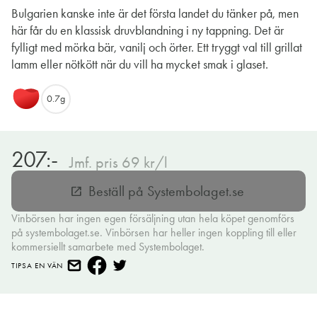
Bulgarien kanske inte är det första landet du tänker på, men
här får du en klassisk druvblandning i ny tappning. Det är
fylligt med mörka bär, vanilj och örter. Ett tryggt val till grillat
lamm eller nötkött när du vill ha mycket smak i glaset.
0.7g
207:-
Jmf. pris 69 kr/l
Beställ på Systembolaget.se
open_in_new
Vinbörsen har ingen egen försäljning utan hela köpet genomförs
på systembolaget.se. Vinbörsen har heller ingen koppling till eller
kommersiellt samarbete med Systembolaget.
TIPSA EN VÄN