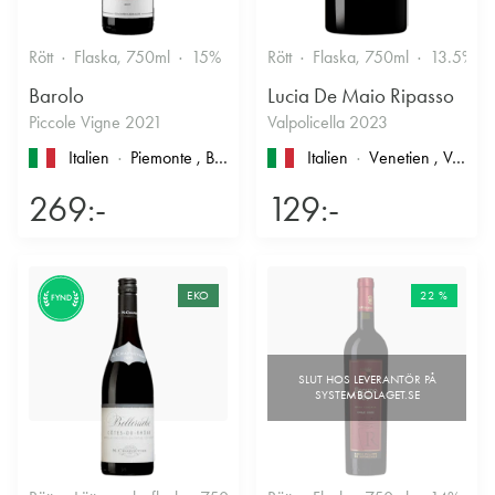
Rött
Flaska, 750ml
15%
Stramt & Nyanserat
Rött
Flaska, 750ml
13.5%
Barolo
Lucia De Maio Ripasso
Piccole Vigne 2021
Valpolicella 2023
Italien
Piemonte
, Barolo
Italien
Venetien
, Valpolicella
269:-
129:-
EKO
22 %
FYND