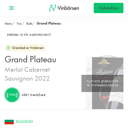
Nyhetsbrev
Grand Plateau
Hem
Vin
Rött
3000ML
13.5% ALKOHOLHALT
Granskad av Vinbörsen
Grand Plateau
Merlot Cabernet
Sauvignon 2022
FYND
VÅRT OMDÖME
BULGARIEN