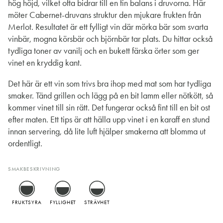
hög höjd, vilket ofta bidrar till en fin balans i druvorna. Här
möter Cabernet-druvans struktur den mjukare frukten från
Merlot. Resultatet är ett fylligt vin där mörka bär som svarta
vinbär, mogna körsbär och björnbär tar plats. Du hittar också
tydliga toner av vanilj och en bukett färska örter som ger
vinet en kryddig kant.
Det här är ett vin som trivs bra ihop med mat som har tydliga
smaker. Tänd grillen och lägg på en bit lamm eller nötkött, så
kommer vinet till sin rätt. Det fungerar också fint till en bit ost
efter maten. Ett tips är att hälla upp vinet i en karaff en stund
innan servering, då lite luft hjälper smakerna att blomma ut
ordentligt.
SMAKBESKRIVNING
FRUKTSYRA
FYLLIGHET
STRÄVHET