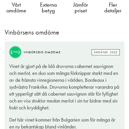
Vårt
Externa
Jämför
Fler
omdöme
betyg
priset
detaljer
Vinbörsens omdöme
ÅRGÅNG: 2022
VINBÖRSENS OMDÖME
FYND
Vinet är gjort på de blå druvorna cabernet sauvignon
och merlot, en duo som många förknippar starkt med en
av de främsta vinregionerna i världen, Bordeaux i
sydvästra Frankrike. Druvorna kompletterar varandra på
ett ypperligt sätt då cabernet sauvignon står för fyllighet
och en viss struktur medan merlot i sin tur bidrar med sin
frukt och kryddighet.
Det här vinet kommer från Bulgarien som för många är
en ny bekantskap bland vinländer.