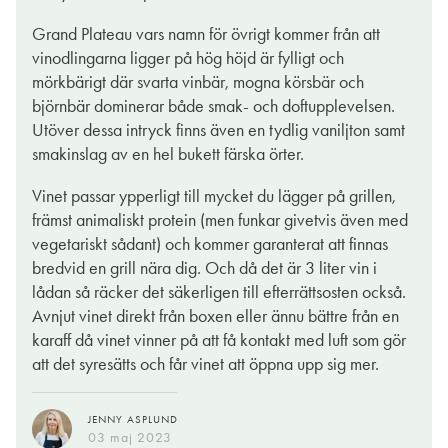
Grand Plateau vars namn för övrigt kommer från att
vinodlingarna ligger på hög höjd är fylligt och
mörkbärigt där svarta vinbär, mogna körsbär och
björnbär dominerar både smak- och doftupplevelsen.
Utöver dessa intryck finns även en tydlig vaniljton samt
smakinslag av en hel bukett färska örter.
Vinet passar ypperligt till mycket du lägger på grillen,
främst animaliskt protein (men funkar givetvis även med
vegetariskt sådant) och kommer garanterat att finnas
bredvid en grill nära dig. Och då det är 3 liter vin i
lådan så räcker det säkerligen till efterrättsosten också.
Avnjut vinet direkt från boxen eller ännu bättre från en
karaff då vinet vinner på att få kontakt med luft som gör
att det syresätts och får vinet att öppna upp sig mer.
JENNY ASPLUND
03 maj 2023