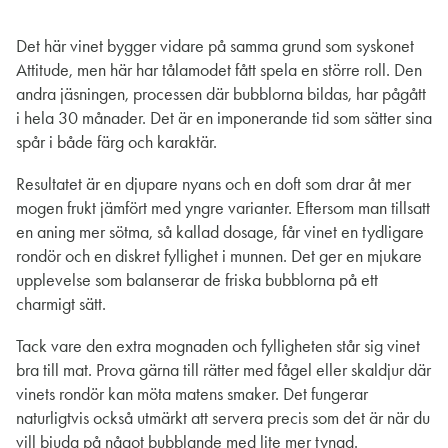
Det här vinet bygger vidare på samma grund som syskonet
Attitude, men här har tålamodet fått spela en större roll. Den
andra jäsningen, processen där bubblorna bildas, har pågått
i hela 30 månader. Det är en imponerande tid som sätter sina
spår i både färg och karaktär.
Resultatet är en djupare nyans och en doft som drar åt mer
mogen frukt jämfört med yngre varianter. Eftersom man tillsatt
en aning mer sötma, så kallad dosage, får vinet en tydligare
rondör och en diskret fyllighet i munnen. Det ger en mjukare
upplevelse som balanserar de friska bubblorna på ett
charmigt sätt.
Tack vare den extra mognaden och fylligheten står sig vinet
bra till mat. Prova gärna till rätter med fågel eller skaldjur där
vinets rondör kan möta matens smaker. Det fungerar
naturligtvis också utmärkt att servera precis som det är när du
vill bjuda på något bubblande med lite mer tyngd.