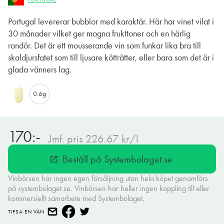
Portugal levererar bubblor med karaktär. Här har vinet vilat i
30 månader vilket ger mogna frukttoner och en härlig
rondör. Det är ett mousserande vin som funkar lika bra till
skaldjursfatet som till ljusare kötträtter, eller bara som det är i
glada vänners lag.
0.6g
170:-
Jmf. pris 226.67 kr/l
Beställ på Systembolaget.se
open_in_new
Vinbörsen har ingen egen försäljning utan hela köpet genomförs
på systembolaget.se. Vinbörsen har heller ingen koppling till eller
kommersiellt samarbete med Systembolaget.
TIPSA EN VÄN