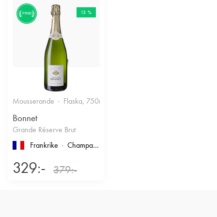
13 %
FYND
Mousserande
Flaska, 750ml
12.5%
Torrt vitt
Bonnet
Grande Réserve Brut
Frankrike
Champagne
329:-
379:-