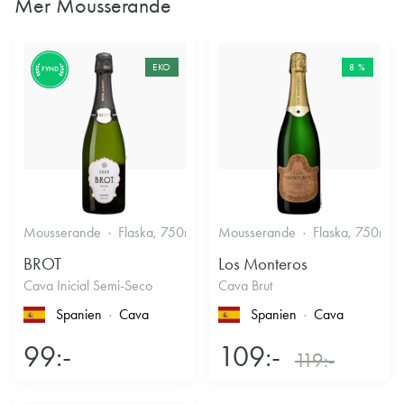
Mer Mousserande
EKO
8 %
FYND
Mousserande
Flaska, 750ml
11.5%
Mousserande
Halvtorrt vitt
Flaska, 750ml
BROT
Los Monteros
Cava Inicial Semi-Seco
Cava Brut
Spanien
Cava
Spanien
Cava
99:-
109:-
119:-