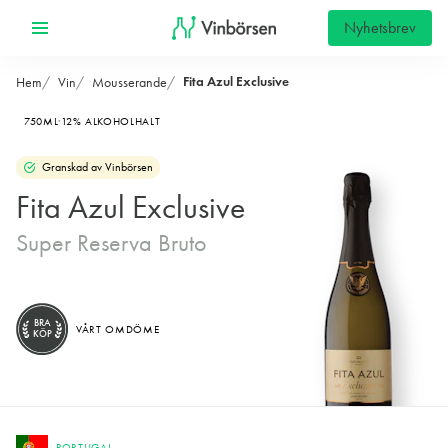
Nyhetsbrev
Fita Azul Exclusive
Hem
Vin
Mousserande
750ML
12% ALKOHOLHALT
Granskad av Vinbörsen
Fita Azul Exclusive
Super Reserva Bruto
BRA
VÅRT OMDÖME
KÖP
PORTUGAL