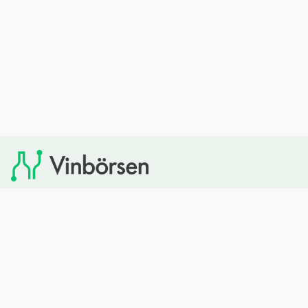
Vinbörsen tipsar om viner som du sedan kan köpa via
Systembolaget. Vinbörsen har ingen egen försäljning och
heller inget kommersiellt samarbete med Systembolaget.