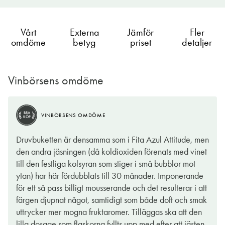
Vårt
Externa
Jämför
Fler
omdöme
betyg
priset
detaljer
Vinbörsens omdöme
BRA
VINBÖRSENS OMDÖME
KÖP
Druvbuketten är densamma som i Fita Azul Attitude, men
den andra jäsningen (då koldioxiden förenats med vinet
till den festliga kolsyran som stiger i små bubblor mot
ytan) har här fördubblats till 30 månader. Imponerande
för ett så pass billigt mousserande och det resulterar i att
färgen djupnat något, samtidigt som både doft och smak
uttrycker mer mogna fruktaromer. Tilläggas ska att den
lilla dosage som flaskorna fyllts upp med efter att jästen