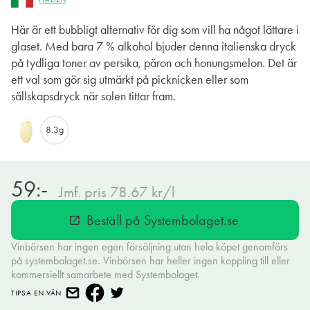
Här är ett bubbligt alternativ för dig som vill ha något lättare i
glaset. Med bara 7 % alkohol bjuder denna italienska dryck
på tydliga toner av persika, päron och honungsmelon. Det är
ett val som gör sig utmärkt på picknicken eller som
sällskapsdryck när solen tittar fram.
8.3g
59:-
Jmf. pris 78.67 kr/l
Beställ på Systembolaget.se
open_in_new
Vinbörsen har ingen egen försäljning utan hela köpet genomförs
på systembolaget.se. Vinbörsen har heller ingen koppling till eller
kommersiellt samarbete med Systembolaget.
TIPSA EN VÄN