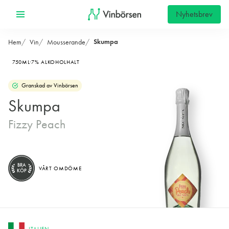
Nyhetsbrev
Skumpa
Hem
Vin
Mousserande
750ML
7% ALKOHOLHALT
Granskad av Vinbörsen
Skumpa
Fizzy Peach
BRA
VÅRT OMDÖME
KÖP
ITALIEN