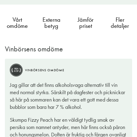
Vårt
Externa
Jämför
Fler
omdöme
betyg
priset
detaljer
Vinbörsens omdöme
BRA
VINBÖRSENS OMDÖME
KÖP
Jag gillar att det finns alkoholsvaga alternativ till vin
med normal styrka. Särskilt på dagfester och picknickar
så här på sommaren kan det vara ett gott med dessa
bubblor som bara har 7 % alkohol.
Skumpa Fizzy Peach har en väldigt tydlig smak av
persika som namnet antyder, men här finns också päron
och honungsmelon. Doften är fruktig och färgen ovanligt