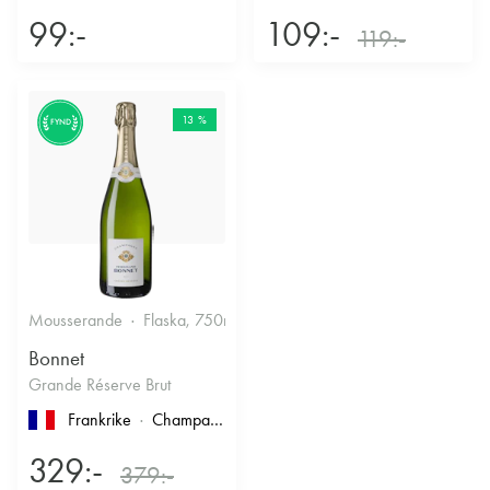
99:-
109:-
119:-
13 %
FYND
Mousserande
Flaska, 750ml
12.5%
Torrt vitt
Bonnet
Grande Réserve Brut
Frankrike
Champagne
329:-
379:-