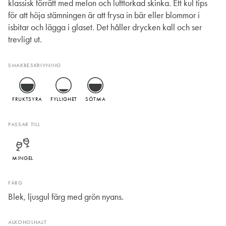
klassisk förrätt med melon och lufttorkad skinka. Ett kul tips
för att höja stämningen är att frysa in bär eller blommor i
isbitar och lägga i glaset. Det håller drycken kall och ser
trevligt ut.
SMAKBESKRIVNING
FRUKTSYRA
FYLLIGHET
SÖTMA
PASSAR TILL
MINGEL
FÄRG
Blek, ljusgul färg med grön nyans.
ALKOHOLHALT