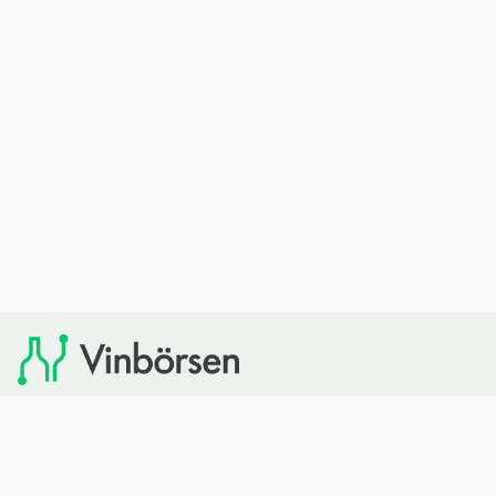
Vinbörsen tipsar om viner som du sedan kan köpa via
Systembolaget. Vinbörsen har ingen egen försäljning och