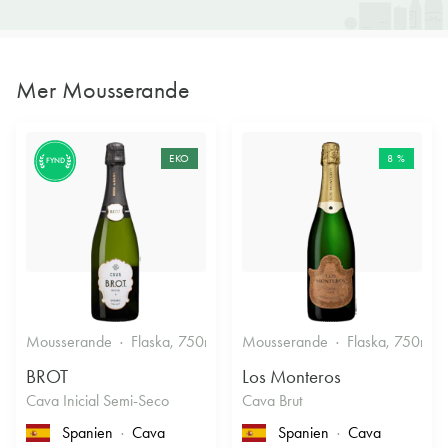
Mer Mousserande
EKO
8 %
FYND
Mousserande
Flaska, 750ml
11.5%
Mousserande
Halvtorrt vitt
Flaska, 750ml
BROT
Los Monteros
Cava Inicial Semi-Seco
Cava Brut
Spanien
Cava
Spanien
Cava