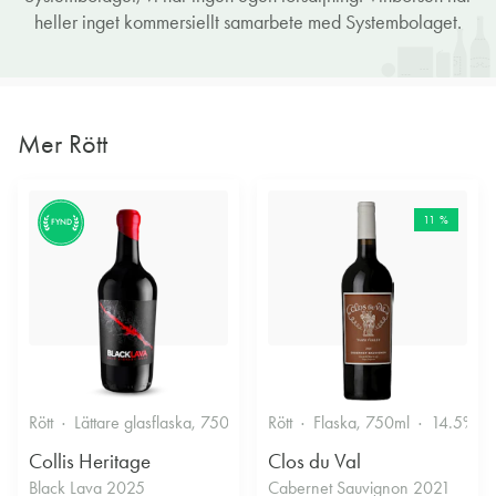
heller inget kommersiellt samarbete med Systembolaget.
Mer Rött
11 %
FYND
Rött
Lättare glasflaska, 750ml
13.5%
Rött
Flaska, 750ml
14.5%
Collis Heritage
Clos du Val
Black Lava 2025
Cabernet Sauvignon 2021