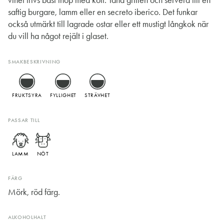
vinet trivs bäst ihop med kött. Tänd grillen och servera till en
saftig burgare, lamm eller en secreto iberico. Det funkar
också utmärkt till lagrade ostar eller ett mustigt långkok när
du vill ha något rejält i glaset.
SMAKBESKRIVNING
FRUKTSYRA
FYLLIGHET
STRÄVHET
PASSAR TILL
LAMM
NÖT
FÄRG
Mörk, röd färg.
ALKOHOLHALT