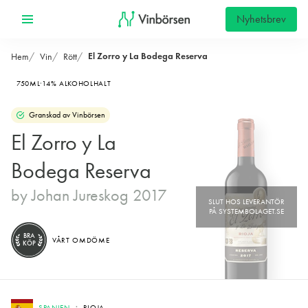
Nyhetsbrev
El Zorro y La Bodega Reserva
Hem
Vin
Rött
750ML
14% ALKOHOLHALT
Granskad av Vinbörsen
El Zorro y La
Bodega Reserva
by Johan Jureskog 2017
BRA
VÅRT OMDÖME
KÖP
SPANIEN
RIOJA