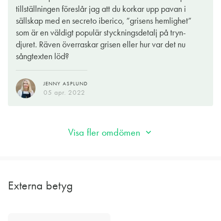
saltbakad potatis.
tillställningen föreslår jag att du korkar upp pavan i
sällskap med en secreto iberico, ”grisens hemlighet”
som är en väldigt populär styckningsdetalj på tryn-
EVA WECKSTRÖM
07 apr. 2022
djuret. Räven överraskar grisen eller hur var det nu
sångtexten löd?
JENNY ASPLUND
05 apr. 2022
Visa fler omdömen
Externa betyg