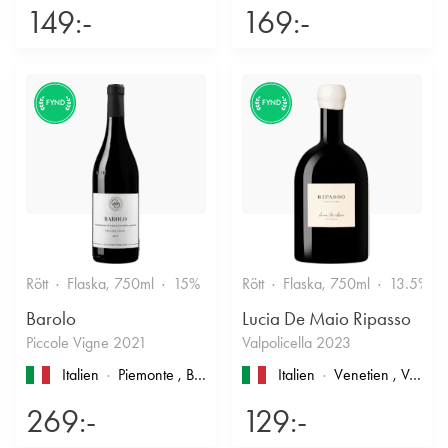
149:-
169:-
FYND
FYND
Rött
Flaska, 750ml
15%
Stramt & Nyanserat
Rött
Flaska, 750ml
13.5%
Barolo
Lucia De Maio Ripasso
Piccole Vigne 2021
Valpolicella 2023
Italien
Piemonte
, Barolo
Italien
Venetien
, Valpolicella
269:-
129:-