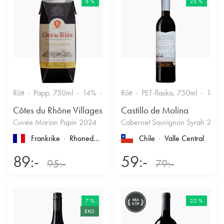
6 %
25 %
Rött
Papp, 750ml
14%
Fruktigt & Smakrikt
Rött
PET-flaska, 750ml
13.5
Côtes du Rhône Villages
Castillo de Molina
Cuvée Marion Papin 2024
Cabernet Sauvignon Syrah 2022
Frankrike
Rhonedalen
, Côtes du Rhône
Chile
, Côtes-du-Rhône-Vi
Valle Central
89:-
59:-
95:-
79:-
7 %
BRA
22 %
KÖP
EKO