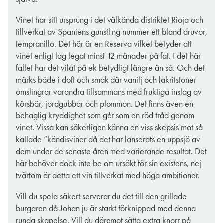
underregioner och detta både kraftfulla och eleganta vin
kommer ifrån Rioja Alavesa i nordväst som av många anses
Vinet har sitt ursprung i det välkända distriktet Rioja och
vara den bästa. Man har använt 100 % av den traditionella
tillverkat av Spaniens gunstling nummer ett bland druvor,
tempranillodruvan och från vinstockar som är 25 år gamla.
tempranillo. Det här är en Reserva vilket betyder att
Äldre vinstockar producerar mindre, men smakrikare druvor
vinet enligt lag legat minst 12 månader på fat. I det här
vilket så småningom speglar sig i flaskans läckra innehåll.
fallet har det vilat på ek betydligt längre än så. Och det
märks både i doft och smak där vanilj och lakritstoner
Vinet är välbyggt och tätt med kännbar strävhet, uppiggande
omslingrar varandra tillsammans med fruktiga inslag av
syra och lager på lager av intryck- saftiga mörka plommon,
körsbär, jordgubbar och plommon. Det finns även en
moreller, torkade tranbär och balsamico får sällskap av
behaglig kryddighet som går som en röd tråd genom
katrinplommon, höstskog, sadelkammare, torkade örter och
vinet. Vissa kan säkerligen känna en viss skepsis mot så
tobaksblad. Vi bjuds även på smörkola, en vild, kryddig
kallade ”kändisviner då det har lanserats en uppsjö av
pepprighet och de 24 månaderna på ekfat bidrar med ett
dem under de senaste åren med varierande resultat. Det
rustikt avslut av nyrostat kaffe och kanel. Stilen är perfekt
här behöver dock inte be om ursäkt för sin existens, nej
balanserad mellan traditionell Rioja och modernare, mer
tvärtom är detta ett vin tillverkat med höga ambitioner.
fruktdriven dito. Häll gärna upp vinet på kanna och lufta en
stund innan det ska drickas, gärna vid en temperatur av 16
Vill du spela säkert serverar du det till den grillade
grader. Njut sedan vinet till Ibericoskinka, lagrad ost, långkok,
burgaren då Johan ju är starkt förknippad med denna
vilt eller en kolgrillad köttbit med rödvinssky, fräsch sallad och
runda skapelse. Vill du däremot sätta extra knorr på