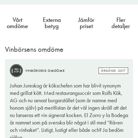
Vårt
Externa
Jämför
Fler
omdöme
betyg
priset
detaljer
Vinbörsens omdöme
ÅRGÅNG: 2017
VINBÖRSENS OMDÖME
TIPS
BRA
ÅRGÅNG: 2017
VINBÖRSENS OMDÖME
KÖP
El Zorro härstammar ifrån Spaniens mest kända vinregion,
Johan Jureskog är kökschefen som har blivit synonym
Rioja. Namnet har mest troligt sitt ursprung i Ebro-bifloden Oja
med grillat kött. Med restaurangsuccér som Rolfs Kök,
och därav "Rio Oja”. Området har en lång och diger
AG och nu senast burgarstället (som är namne med
vinhistoria och förmodligen bidrog bland annat burgundiska
honom själv) på meritlistan är det väl ingen skräll att det
munkar med kunskap och möjligen även vinsticklingar till
nu lanseras ett vin signerat kocken. El Zorro y la Bodega
traktens vinproduktion. Rioja åtnjuter både svalkande vindar
är namnet som på svenska blir något i stil med ”Räven
från Biscayabuktens stora vattenmassor samt kontinental hetta
och vinhaket”. Listigt, lustigt eller både och? Ja bedöm
och torrare väder. Det ikoniska området är indelat i tre
själva.