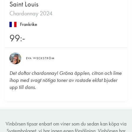
Saint Louis
Chardonnay 2024
Frankrike
99:-
EVA WECKSTRÖM
Det doftar chardonnay! Gröna äpplen, citron och lime
ihop med svagt nötiga toner av rostade ekfat bjuder
upp till dans.
Vinbörsen tipsar enbart om viner som du sedan kan köpa via
Systembolaget, vi har ingen egen försäljning. Vinbörsen har