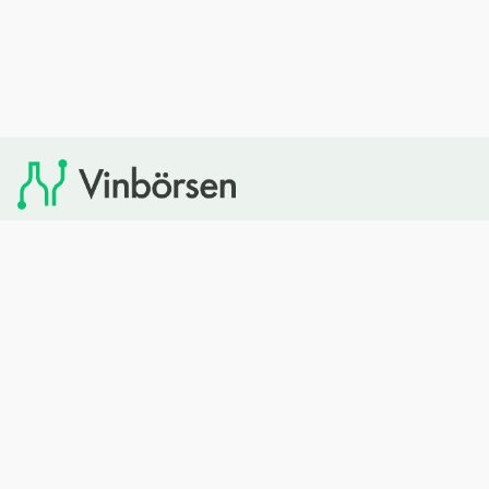
Vinbörsen tipsar om viner som du sedan kan köpa via
Systembolaget. Vinbörsen har ingen egen försäljning och
heller inget kommersiellt samarbete med Systembolaget.
Bläddra
Om oss
Rött vin
Om Vinbörsen