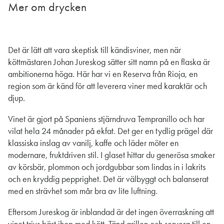
Mer om drycken
Det är lätt att vara skeptisk till kändisviner, men när
köttmästaren Johan Jureskog sätter sitt namn på en flaska är
ambitionerna höga. Här har vi en Reserva från Rioja, en
region som är känd för att leverera viner med karaktär och
djup.
Vinet är gjort på Spaniens stjärndruva Tempranillo och har
vilat hela 24 månader på ekfat. Det ger en tydlig prägel där
klassiska inslag av vanilj, kaffe och läder möter en
modernare, fruktdriven stil. I glaset hittar du generösa smaker
av körsbär, plommon och jordgubbar som lindas in i lakrits
och en kryddig pepprighet. Det är välbyggt och balanserat
med en strävhet som mår bra av lite luftning.
Eftersom Jureskog är inblandad är det ingen överraskning att