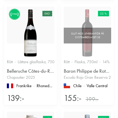
EKO
22 %
FYND
Rött
Lättare glasflaska, 750ml
13.5%
Rött
Flaska, 750ml
Kryddigt & Mustigt
14%
Belleruche Côtes-du-Rhône
Baron Philippe de Rothschild Chile SA
Chapoutier 2025
Escudo Rojo Gran Reserva 2022
Frankrike
Rhonedalen
, Côtes du Rhône
Chile
Valle Central
139:-
155:-
199:-