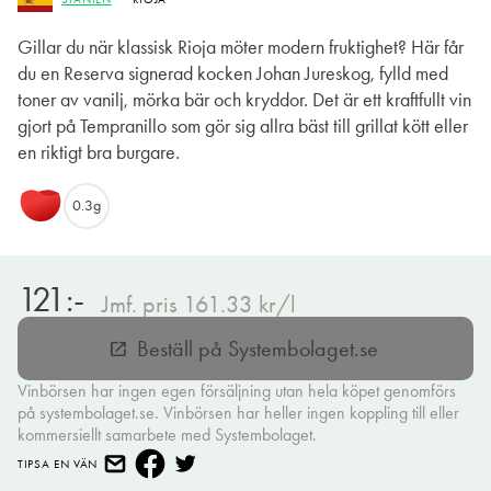
Gillar du när klassisk Rioja möter modern fruktighet? Här får
du en Reserva signerad kocken Johan Jureskog, fylld med
toner av vanilj, mörka bär och kryddor. Det är ett kraftfullt vin
gjort på Tempranillo som gör sig allra bäst till grillat kött eller
en riktigt bra burgare.
0.3g
121:-
Jmf. pris 161.33 kr/l
Beställ på Systembolaget.se
open_in_new
Vinbörsen har ingen egen försäljning utan hela köpet genomförs
på systembolaget.se. Vinbörsen har heller ingen koppling till eller
kommersiellt samarbete med Systembolaget.
TIPSA EN VÄN