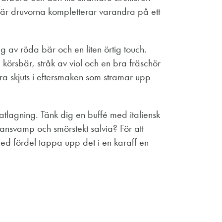
 där druvorna kompletterar varandra på ett
 av röda bär och en liten örtig touch.
 körsbär, stråk av viol och en bra fräschör
tra skjuts i eftersmaken som stramar upp
atlagning. Tänk dig en buffé med italiensk
hansvamp och smörstekt salvia? För att
 med fördel tappa upp det i en karaff en