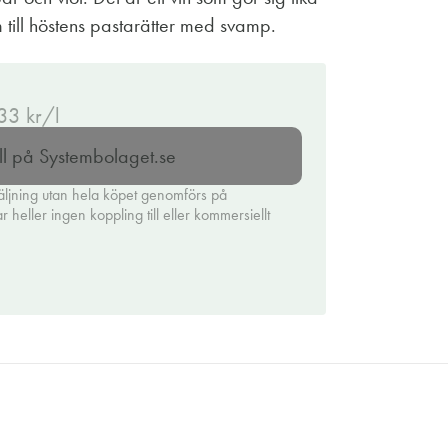
om till höstens pastarätter med svamp.
.33 kr/l
ll på Systembolaget.se
äljning utan hela köpet genomförs på
heller ingen koppling till eller kommersiellt
.