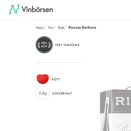
Ricossa Barbera
Hem
Vin
Rött
BRA
VÅRT OMDÖME
KÖP
RÖTT
0.8g
SOCKERHALT