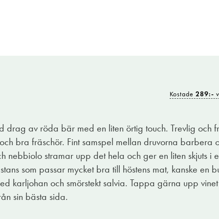
Kostade
289:-
v
drag av röda bär med en liten örtig touch. Trevlig och f
ol och bra fräschör. Fint samspel mellan druvorna barbera
 nebbiolo stramar upp det hela och ger en liten skjuts i e
bstans som passar mycket bra till höstens mat, kanske en b
med karljohan och smörstekt salvia. Tappa gärna upp vinet 
rån sin bästa sida.