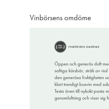
Vinbörsens omdöme
BRA
VINBÖRSENS OMDÖME
KÖP
Öppen och generös doft med 
saftiga körsbär, stråk av vi
den generösa fruktigheten och
klart trendigt boxvin med su
Testa även till nykokt pasta 
genomluftning och visar sig f