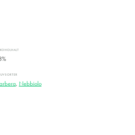
LKOHOLHALT
3%
RUVSORTER
arbera
,
Nebbiolo