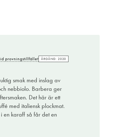
id provningstillfället
ÅRGÅNG: 2020
ruktig smak med inslag av
 och nebbiolo. Barbera ger
ftersmaken. Det här är ett
uffé med italiensk plockmat.
i en karaff så får det en