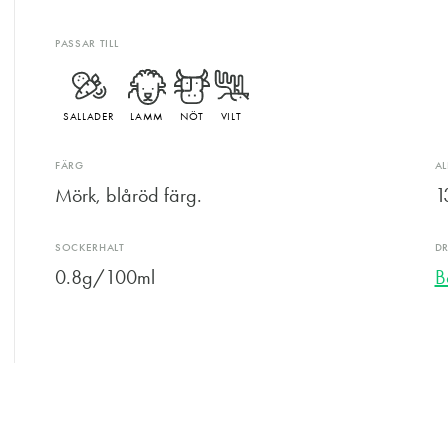
PASSAR TILL
SALLADER
LAMM
NÖT
VILT
FÄRG
A
Mörk, blåröd färg.
1
SOCKERHALT
D
0.8g/100ml
B