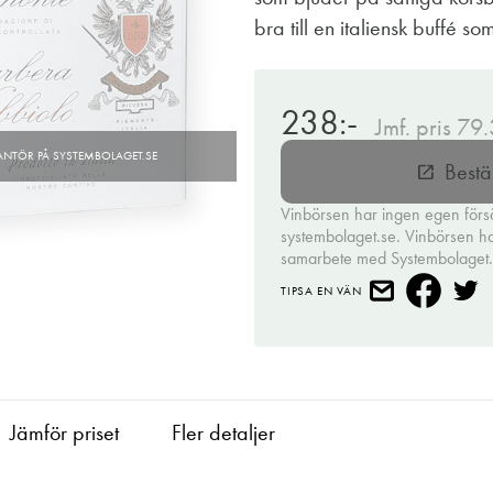
bra till en italiensk buffé s
238:-
Jmf. pris 79
Bestä
open_in_new
Vinbörsen har ingen egen förs
systembolaget.se. Vinbörsen har 
samarbete med Systembolaget
TIPSA EN VÄN
Jämför priset
Fler detaljer