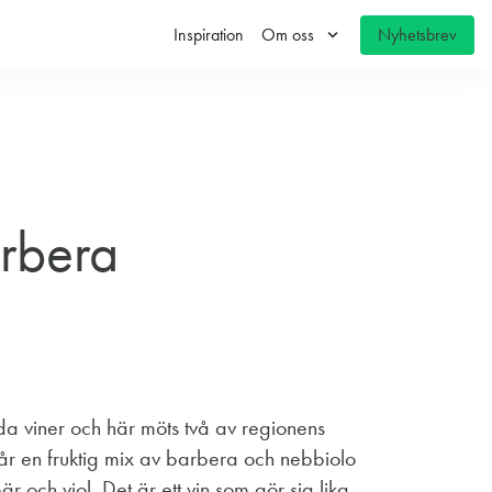
keyboard_arrow_down
Inspiration
Om oss
Nyhetsbrev
rbera
öda viner och här möts två av regionens
år en fruktig mix av barbera och nebbiolo
r och viol. Det är ett vin som gör sig lika