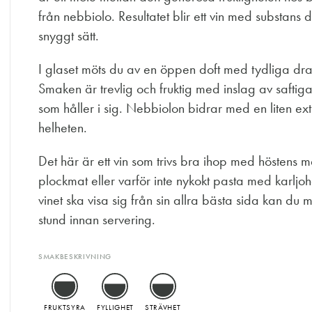
från nebbiolo. Resultatet blir ett vin med substans
snyggt sätt.
I glaset möts du av en öppen doft med tydliga drag
Smaken är trevlig och fruktig med inslag av saftiga
som håller i sig. Nebbiolon bidrar med en liten ex
helheten.
Det här är ett vin som trivs bra ihop med höstens m
plockmat eller varför inte nykokt pasta med karljo
vinet ska visa sig från sin allra bästa sida kan du
stund innan servering.
SMAKBESKRIVNING
FRUKTSYRA
FYLLIGHET
STRÄVHET