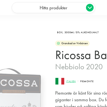
Hitta produkter
BOX,
3000ML
13% ALKOHOLHALT
Granskad av Vinbörsen
Ricossa Ba
Nebbiolo 2020
ITALIEN
PIEMONTE
Piemonte är känt för sina r
giganter i samma box. Du f
som bjuder på saftiga körsbä