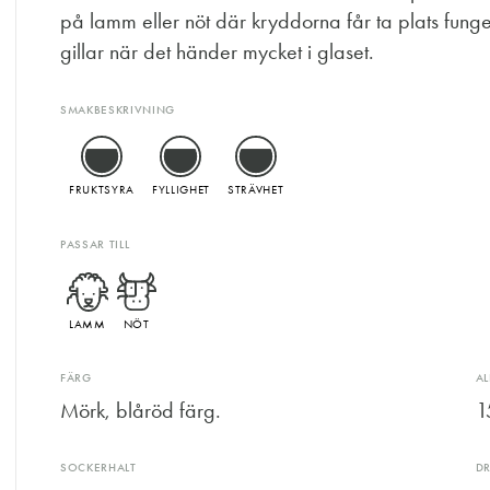
på lamm eller nöt där kryddorna får ta plats funger
gillar när det händer mycket i glaset.
SMAKBESKRIVNING
FRUKTSYRA
FYLLIGHET
STRÄVHET
PASSAR TILL
LAMM
NÖT
FÄRG
A
Mörk, blåröd färg.
1
SOCKERHALT
D