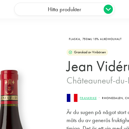
Hitta produkter
FLASKA,
750ML
15% ALKOHOLHALT
Granskad av Vinbörsen
Jean Vidér
Châteauneuf-du
FRANKRIKE
RHONEDALEN, CH
Är du sugen på något stort 
möts du av generös fruktigh
timjan. Det är ett vin med v