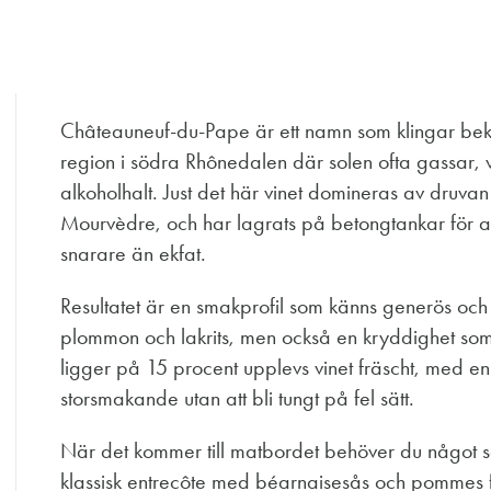
Châteauneuf-du-Pape är ett namn som klingar bekan
region i södra Rhônedalen där solen ofta gassar, 
alkoholhalt. Just det här vinet domineras av dru
Mourvèdre, och har lagrats på betongtankar för att 
snarare än ekfat.
Resultatet är en smakprofil som känns generös och 
plommon och lakrits, men också en kryddighet som d
ligger på 15 procent upplevs vinet fräscht, med e
storsmakande utan att bli tungt på fel sätt.
När det kommer till matbordet behöver du något
klassisk entrecôte med béarnaisesås och pommes frite