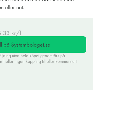
m eller nöt.
5.33 kr/l
ll på Systembolaget.se
äljning utan hela köpet genomförs på
heller ingen koppling till eller kommersiellt
.