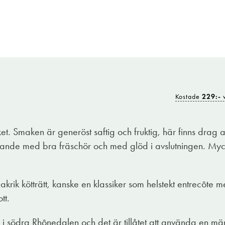
Kostade
229:-
v
et. Smaken är generöst saftig och fruktig, här finns drag 
akande med bra fräschör och med glöd i avslutningen. My
makrik kötträtt, kanske en klassiker som helstekt entrecôte
tt.
 södra Rhônedalen och det är tillåtet att använda en män