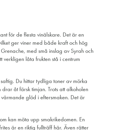
t för de flesta vinälskare. Det är en
vilket ger viner med både kraft och hög
van Grenache, med små inslag av Syrah och
verkligen låta frukten stå i centrum
saftig. Du hittar tydliga toner av mörka
rar åt färsk timjan. Trots att alkoholen
n värmande glöd i eftersmaken. Det är
 som kan möta upp smakrikedomen. En
s är en riktig fullträff här. Även rätter