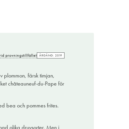
id provningstillfället
ÅRGÅNG: 2019
av plommon, färsk timjan,
cket châteauneuf-du-Pape för
 med bea och pommes frites.
gd olika druvsorter. Men i