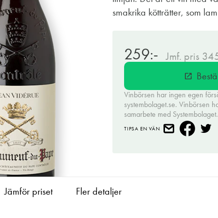
smakrika kötträtter, som lam
259:-
Jmf. pris 34
Bestä
open_in_new
Vinbörsen har ingen egen förs
systembolaget.se. Vinbörsen har 
samarbete med Systembolaget
TIPSA EN VÄN
Jämför priset
Fler detaljer