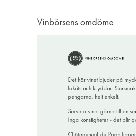
Vinbörsens omdöme
BRA
VINBÖRSENS OMDÖME
KÖP
Det här vinet bjuder på myck
lakrits och kryddor. Storsm
pengarna, helt enkelt.
Servera vinet gärna till en s
Inga konstigheter - det blir go
Châteauneuf-du-Pape ligger i