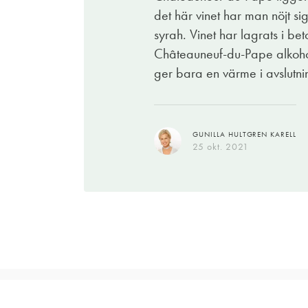
det här vinet har man nöjt 
syrah. Vinet har lagrats i bet
Châteauneuf-du-Pape alkohols
ger bara en värme i avslutni
GUNILLA HULTGREN KARELL
25 okt. 2021