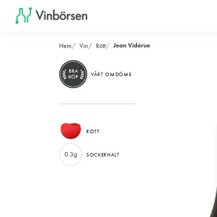
Jean Vidérue
Hem
Vin
Rött
BRA
VÅRT OMDÖME
KÖP
RÖTT
0.3g
SOCKERHALT