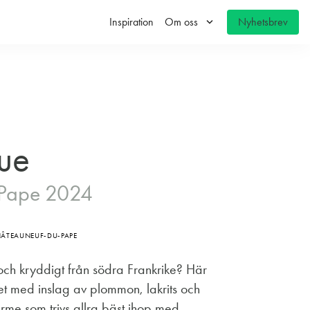
keyboard_arrow_down
Inspiration
Om oss
Nyhetsbrev
ue
-Pape 2024
ÂTEAUNEUF-DU-PAPE
och kryddigt från södra Frankrike? Här
et med inslag av plommon, lakrits och
ärme som trivs allra bäst ihop med