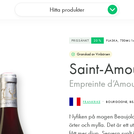
Hitta produkter
PRISSÄNKT
20 %
FLASKA,
750ML
1
Granskad av Vinbörsen
Saint-Amo
Empreinte d’Amo
FRANKRIKE
BOURGOGNE, BE
Nyfiken på mogen Beaujola
örter och mylla. Det är ett u
fått mer djup. Servera svalt i