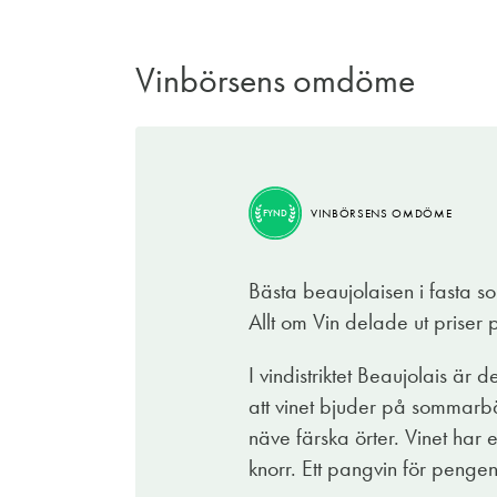
Vinbörsens omdöme
BRA
VINBÖRSENS OMDÖME
KÖP
VINBÖRSENS OMDÖME
FYND
Att beaujolais bör drickas på studs är verk
helt ny profil där den initiala saftighete
Bästa beaujolaisen i fasta so
detta är druvans råfräscha arom ersatts
Allt om Vin delade ut priser p
av rök och mylla. Utan att vinet tappat s
tillåtas fortsätta sin mognadsgång. Det är f
I vindistriktet Beaujolais är
att vinet bjuder på sommarbä
näve färska örter. Vinet har
BENGT-GÖRAN KRONSTAM
knorr. Ett pangvin för pengen
26 nov. 2024