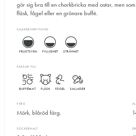
gör sig bra till en charkbricka med ostar, men so
fläsk, fågel eller en grönare buffé.
SMAKBESKRIVNING
FRUKTSYRA
FYLLIGHET
STRÄVHET
PASSAR TILL
BUFFÉMAT
FLÄSK
FÅGEL
SALLADER
FÄRG
A
Mörk, blåröd färg.
1
SOCKERHALT
D