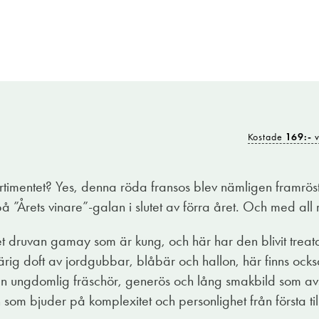
Kostade
169:-
v
ligen en sanning med modifikation och här är ett tydligt be
n i doften ersatts av det som på vinspråk sammanfattas und
rtimentet? Yes, denna röda fransos blev nämligen framrösta
 av mognad och nyansrikedom. Bärigheten har övergått i 
å ”Årets vinare”-galan i slutet av förra året. Och med all r
in fräschör och charm har doft och smak berikats med pond
ullmoget på ett mjukt och tillgängligt sätt, perfekt till det 
 det druvan gamay som är kung, och här har den blivit treat
rig doft av jordgubbar, blåbär och hallon, här finns ock
 en ungdomlig fräschör, generös och lång smakbild som av
 som bjuder på komplexitet och personlighet från första till