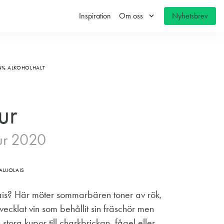
keyboard_arrow_down
Inspiration
Om oss
Nyhetsbrev
4% ALKOHOLHALT
ur
ur 2020
AUJOLAIS
is? Här möter sommarbären toner av rök,
tvecklat vin som behållit sin fräschör men
 stora kupor till charkbrickan, fågel eller