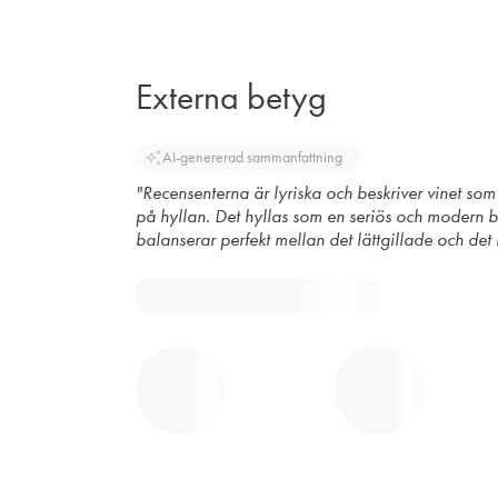
Externa betyg
auto_awesome
AI-genererad sammanfattning
"Recensenterna är lyriska och beskriver vinet som
på hyllan. Det hyllas som en seriös och modern 
balanserar perfekt mellan det lättgillade och det l