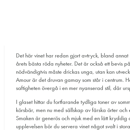
Det här vinet har redan gjort avtryck, bland an
årets bästa röda nyheter. Det är också ett bevis på 
nödvändigtvis måste drickas unga, utan kan utveckl
Amour är det druvan gamay som står i centrum. Hä
saftigheten övergå i en mer nyanserad stil, där urs
I glaset hittar du fortfarande tydliga toner av s
körsbär, men nu med sällskap av färska örter och 
Smaken är generös och mjuk med en lätt kryddig avs
upplevelsen bör du servera vinet något svalt i stor