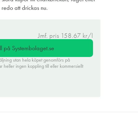
 redo att drickas nu.
Jmf. pris 158.67 kr/l
ll på Systembolaget.se
äljning utan hela köpet genomförs på
heller ingen koppling till eller kommersiellt
.