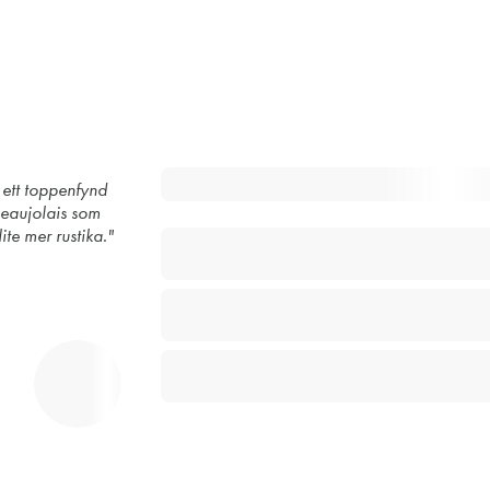
 ett toppenfynd
beaujolais som
ite mer rustika."