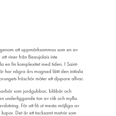
nat genom att uppmärksammas som en av
att viner från Beaujolais inte
a en fin komplexitet med tiden. I Saint-
r har några års mognad låtit den initiala
prungets fräschör möter ett djupare allvar.
ommarbär som jordgubbar, blåbär och
en underliggande ton av rök och mylla.
lutning. För att få ut mesta möjliga av
a kupor. Det är ett tacksamt matvin som