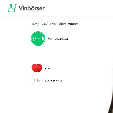
Saint-Amour
Hem
Vin
Rött
FYND
VÅRT OMDÖME
RÖTT
0.3g
SOCKERHALT