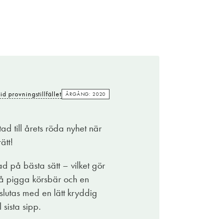
Kostade
149:-
vid provningstillfället
ÅRGÅNG: 2020
id provningstillfället
ÅRGÅNG: 2020
vis på det. Efter fyra år har det utvecklat en
er begreppet ’bouquet’. I klarspråk innebär
d till årets röda nyhet när
frukt med underliggande, svepande penseldrag
ätt!
us och elegans. Därmed inte sagt att det bör
mesta som ropar efter ett gott rödvin.
ad på bästa sätt – vilket gör
så pigga körsbär och en
slutas med en lätt kryddig
 sista sipp.