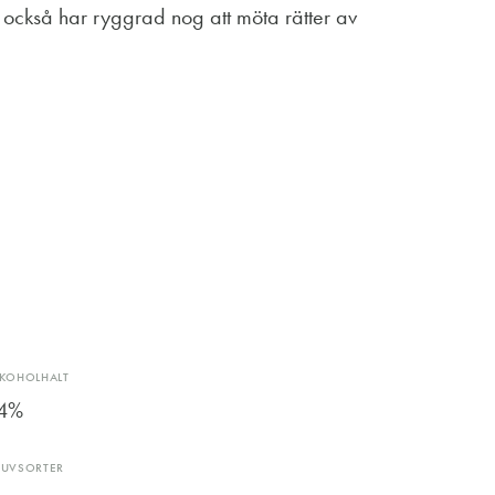
m också har ryggrad nog att möta rätter av
LKOHOLHALT
4%
RUVSORTER