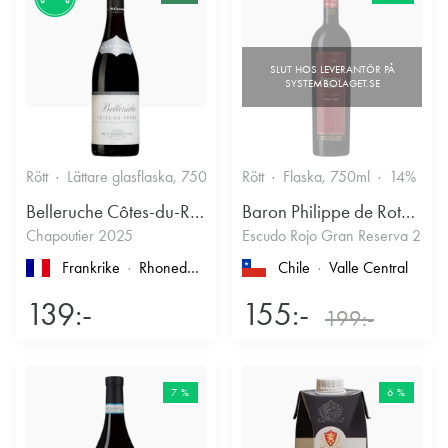
Rött
Lättare glasflaska, 750ml
13.5%
Rött
Flaska, 750ml
Kryddigt & Mustigt
14%
Belleruche Côtes-du-Rhône
Baron Philippe de Rothschild Chile SA
Chapoutier 2025
Escudo Rojo Gran Reserva 2022
Frankrike
Rhonedalen
, Côtes du Rhône
Chile
Valle Central
139:-
155:-
199:-
7 %
6 %