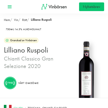
Nyhetsbrev
Lilliano Ruspoli
Hem
Vin
Rött
750ML
14.5% ALKOHOLHALT
Granskad av Vinbörsen
Lilliano Ruspoli
Chianti Classico Gran
Selezione 2020
FYND
VÅRT OMDÖME
ITALIEN
TOSCANA, CHIANTI CLASSICO