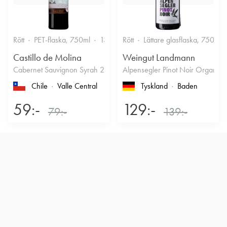
Rött
PET-flaska, 750ml
13.5%
Rött
Fruktigt & Smakrikt
Lättare glasflaska, 750ml
Castillo de Molina
Weingut Landmann
Cabernet Sauvignon Syrah 2022
Alpensegler Pinot Noir Organic
Chile
Valle Central
Tyskland
Baden
59:-
129:-
79:-
139:-