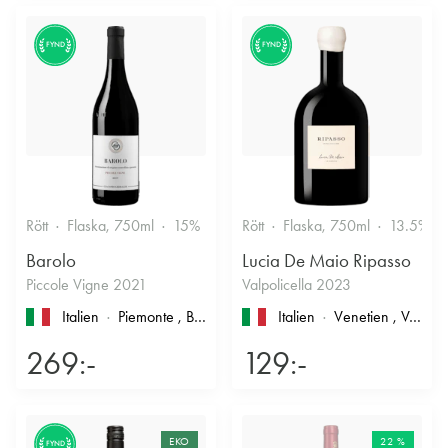
FYND
FYND
Rött
Flaska, 750ml
15%
Stramt & Nyanserat
Rött
Flaska, 750ml
13.5%
Barolo
Lucia De Maio Ripasso
Piccole Vigne 2021
Valpolicella 2023
Italien
Piemonte
, Barolo
Italien
Venetien
, Valpolicella
269:-
129:-
EKO
22 %
FYND