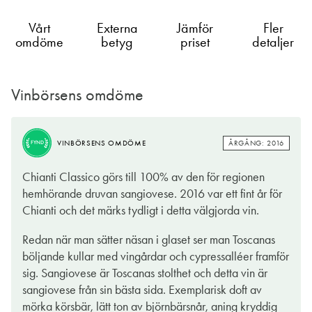
Vårt
Externa
Jämför
Fler
omdöme
betyg
priset
detaljer
Vinbörsens omdöme
ÅRGÅNG: 2016
VINBÖRSENS OMDÖME
FYND
ÅRGÅNG: 2016
VINBÖRSENS OMDÖME
FYND
Stor och uttrycksfullt hållen doft i ambitiös, både förförisk och
Chianti Classico görs till 100% av den för regionen
stringent smak med full integritet och ursprungskänsla i både
hemhörande druvan sangiovese. 2016 var ett fint år för
druva och jordmån. Underbart väl utvecklad, komplex och
Chianti och det märks tydligt i detta välgjorda vin.
ambitiös smak med mogen profil av torkad frukt och bär som
börjar saftigt inbjudande och övergår i en härligt upptorkad,
Redan när man sätter näsan i glaset ser man Toscanas
örtig och diskret mockarostad, kakaobitter eftersmak, skickligt
böljande kullar med vingårdar och cypressalléer framför
utmejslad till fulländad elegans.
sig. Sangiovese är Toscanas stolthet och detta vin är
sangiovese från sin bästa sida. Exemplarisk doft av
mörka körsbär, lätt ton av björnbärsnår, aning kryddig
BENGT-GÖRAN KRONSTAM