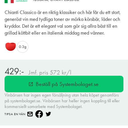
Chianti Classico är en riktig klassiker och här får du ett stort,
generöst vin med tydliga toner av mörka körsbär, läder och
kryddor. Det är ett elegant val som gör sig allra bäst till en
grillad köttbit eller en italiensk middag med vänner.
0.3g
429:-
Jmf. pris 572 kr/l
Beställ på Systembolaget.se
open_in_new
Vinbörsen har ingen egen försäljning utan hela köpet genomförs
på systembolaget.se. Vinbörsen har heller ingen koppling till eller
kommersiellt samarbete med Systembolaget.
TIPSA EN VÄN