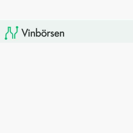
Vinbörsen tipsar om viner som du sedan kan köpa via
Systembolaget. Vinbörsen har ingen egen försäljning och
heller inget kommersiellt samarbete med Systembolaget.
Bläddra
Om oss
Rött vin
Om Vinbörsen
Vitt vin
Hur funkar det?
Mousserande
Redaktionen