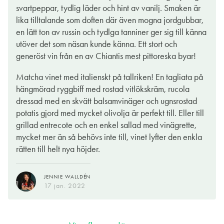
17 jan. 2022
svartpeppar, tydlig läder och hint av vanilj. Smaken är
lika tilltalande som doften där även mogna jordgubbar,
en lätt ton av russin och tydlga tanniner ger sig till känna
utöver det som näsan kunde känna. Ett stort och
generöst vin från en av Chiantis mest pittoreska byar!
Matcha vinet med italienskt på tallriken! En tagliata på
hängmörad ryggbiff med rostad vitlökskräm, rucola
dressad med en skvätt balsamvinäger och ugnsrostad
potatis gjord med mycket olivolja är perfekt till. Eller till
grillad entrecote och en enkel sallad med vinägrette,
mycket mer än så behövs inte till, vinet lyfter den enkla
rätten till helt nya höjder.
JENNIE WALLDÉN
17 jan. 2022