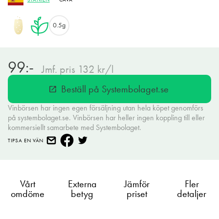
0.5g
99:-
Jmf. pris 132 kr/l
Beställ på Systembolaget.se
open_in_new
Vinbörsen har ingen egen försäljning utan hela köpet genomförs
på systembolaget.se. Vinbörsen har heller ingen koppling till eller
kommersiellt samarbete med Systembolaget.
TIPSA EN VÄN
Vårt
Externa
Jämför
Fler
omdöme
betyg
priset
detaljer