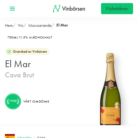
Nyhetsbrev
El Mar
Hem
Vin
Mousserande
750ML
11.5% ALKOHOLHALT
Granskad av Vinbörsen
El Mar
Cava Brut
FYND
VÅRT OMDÖME
SPANIEN
CAVA