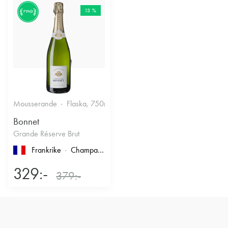
13 %
FYND
Mousserande
Flaska, 750ml
12.5%
Torrt vitt
Bonnet
Grande Réserve Brut
Frankrike
Champagne
329:-
379:-