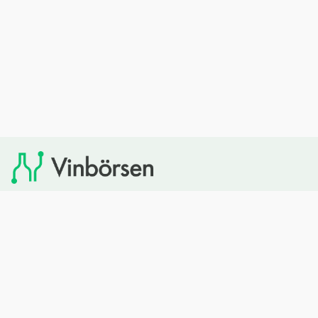
Vinbörsen tipsar om viner som du sedan kan köpa via
Systembolaget. Vinbörsen har ingen egen försäljning och
heller inget kommersiellt samarbete med Systembolaget.
Bläddra
Om oss