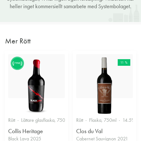
heller inget kommersiellt samarbete med Systembolaget.
Mer Rött
11 %
FYND
Rött
Lättare glasflaska, 750ml
13.5%
Rött
Flaska, 750ml
14.5%
Collis Heritage
Clos du Val
Black Lava 2025
Cabernet Sauvignon 2021