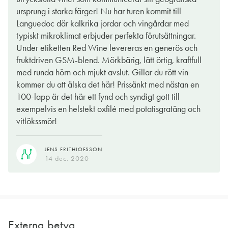
ursprung i starka färger! Nu har turen kommit till
Languedoc där kalkrika jordar och vingårdar med
typiskt mikroklimat erbjuder perfekta förutsättningar.
Under etiketten Red Wine levereras en generös och
fruktdriven GSM-blend. Mörkbärig, lätt örtig, kraftfull
med runda hörn och mjukt avslut. Gillar du rött vin
kommer du att älska det här! Prissänkt med nästan en
100-lapp är det här ett fynd och syndigt gott till
exempelvis en helstekt oxfilé med potatisgratäng och
vitlökssmör!
JENS FRITHIOFSSON
14 dec. 2020
Externa betyg