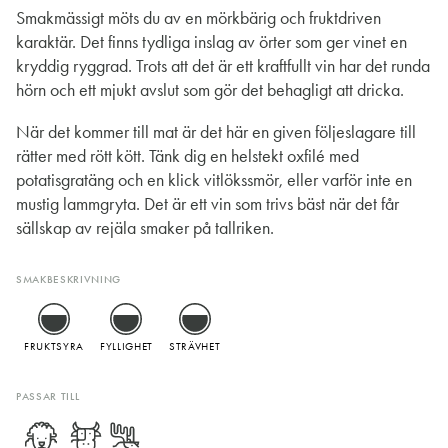
Smakmässigt möts du av en mörkbärig och fruktdriven
karaktär. Det finns tydliga inslag av örter som ger vinet en
kryddig ryggrad. Trots att det är ett kraftfullt vin har det runda
hörn och ett mjukt avslut som gör det behagligt att dricka.
När det kommer till mat är det här en given följeslagare till
rätter med rött kött. Tänk dig en helstekt oxfilé med
potatisgratäng och en klick vitlökssmör, eller varför inte en
mustig lammgryta. Det är ett vin som trivs bäst när det får
sällskap av rejäla smaker på tallriken.
SMAKBESKRIVNING
FRUKTSYRA
FYLLIGHET
STRÄVHET
PASSAR TILL