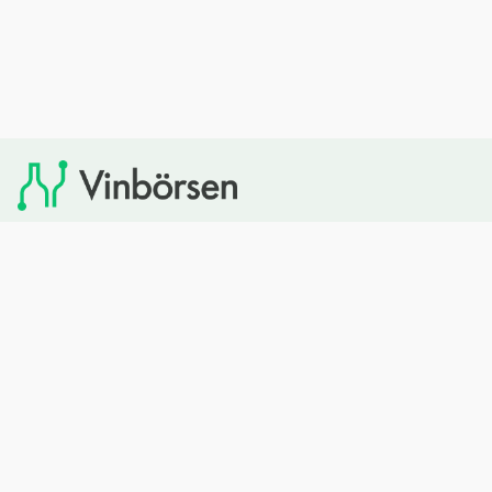
Vinbörsen tipsar om viner som du sedan kan köpa via
Systembolaget. Vinbörsen har ingen egen försäljning och
heller inget kommersiellt samarbete med Systembolaget.
Bläddra
Om oss
Rött vin
Om Vinbörsen