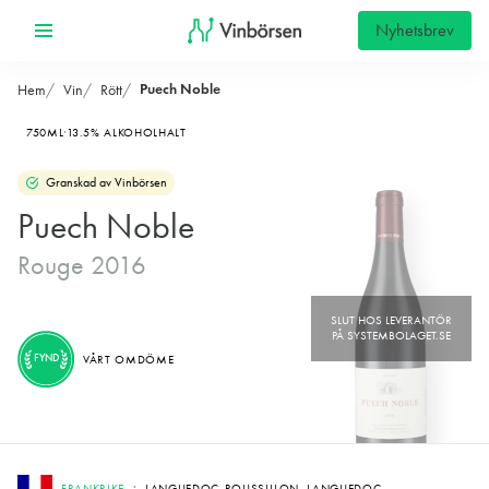
Nyhetsbrev
Puech Noble
Hem
Vin
Rött
750ML
13.5% ALKOHOLHALT
Granskad av Vinbörsen
Puech Noble
Rouge 2016
FYND
VÅRT OMDÖME
FRANKRIKE
LANGUEDOC-ROUSSILLON, LANGUEDOC