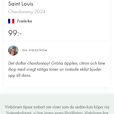
Saint Louis
Chardonnay 2024
Frankrike
99:-
EVA WECKSTRÖM
Det doftar chardonnay! Gröna äpplen, citron och lime
ihop med svagt nötiga toner av rostade ekfat bjuder
upp till dans.
Vinbörsen tipsar enbart om viner som du sedan kan köpa via
Systembolaget, vi har ingen egen försäljning. Vinbörsen har