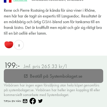
Rene och Pierre Rostaing är kända för sina viner i Rhône,
men här har de tagit sin expertis till Languedoc. Resultatet är
en mörkbärig och örtig GSM-blend som för tankarna till en
fransk bistro. Det är kraftfullt men mjukt och gör sig riktigt bra
till en bit oxfilé eller lamm.
g
199:-
Jmf. pris 265.33 kr/l
Beställ på Systembolaget.se
open_in_new
Vinbörsen har ingen egen försäljning utan hela köpet genomförs
på systembolaget.se. Vinbörsen har heller ingen koppling till eller
kommersiellt samarbete med Systembolaget.
TIPSA EN VÄN