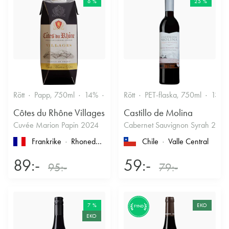
6 %
25 %
Rött
Papp, 750ml
14%
Fruktigt & Smakrikt
Rött
PET-flaska, 750ml
13.5
Côtes du Rhône Villages
Castillo de Molina
Cuvée Marion Papin 2024
Cabernet Sauvignon Syrah 2022
Frankrike
Rhonedalen
, Côtes du Rhône
Chile
, Côtes-du-Rhône-Vi
Valle Central
89:-
59:-
95:-
79:-
7 %
EKO
FYND
EKO