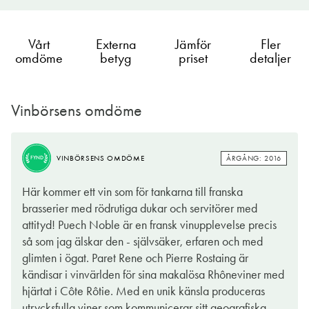
Vårt
Externa
Jämför
Fler
omdöme
betyg
priset
detaljer
Vinbörsens omdöme
ÅRGÅNG: 2016
VINBÖRSENS OMDÖME
FYND
Här kommer ett vin som för tankarna till franska
brasserier med rödrutiga dukar och servitörer med
attityd! Puech Noble är en fransk vinupplevelse precis
så som jag älskar den - självsäker, erfaren och med
glimten i ögat. Paret Rene och Pierre Rostaing är
kändisar i vinvärlden för sina makalösa Rhôneviner med
hjärtat i Côte Rôtie. Med en unik känsla produceras
utrycksfulla viner som kommunicerar sitt geografiska