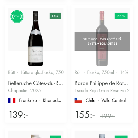
EKO
22 %
FYND
Rött
Lättare glasflaska, 750ml
13.5%
Rött
Flaska, 750ml
Kryddigt & Mustigt
14%
Belleruche Côtes-du-Rhône
Baron Philippe de Rothschild Chile SA
Chapoutier 2025
Escudo Rojo Gran Reserva 2022
Frankrike
Rhonedalen
, Côtes du Rhône
Chile
Valle Central
139:-
155:-
199:-