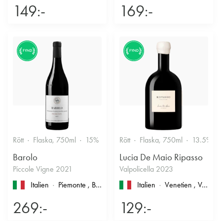
149:-
169:-
FYND
FYND
Rött
Flaska, 750ml
15%
Stramt & Nyanserat
Rött
Flaska, 750ml
13.5%
Barolo
Lucia De Maio Ripasso
Piccole Vigne 2021
Valpolicella 2023
Italien
Piemonte
, Barolo
Italien
Venetien
, Valpolicella
269:-
129:-