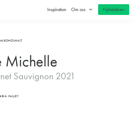
keyboard_arrow_down
Inspiration
Om oss
Nyhetsbrev
 ALKOHOLHALT
 Michelle
rnet Sauvignon 2021
BIA VALLEY