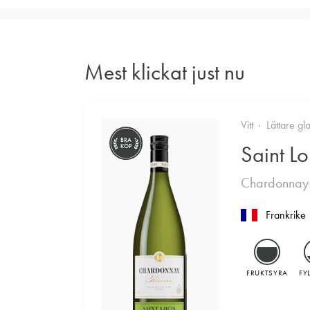
Mest klickat just nu
Vitt
Lättare gl
BRA
Saint Lo
KÖP
Chardonnay
Frankrike
FRUKTSYRA
FY