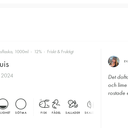
asflaska, 1000ml
12%
Friskt & Fruktigt
uis
E
 2024
Det doft
och lime
rostade e
LLIGHET
SÖTMA
FISK
FÅGEL
SALLADER
SKALDJUR