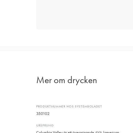
Mer om drycken
PRODUKTNUMMER HOS SYSTEMBOLAGET
350102
URSPRUNG
Columbia Valley är ett övergripande AVA (american