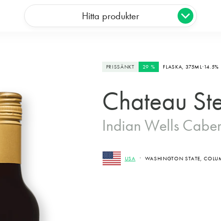
Hitta produkter
PRISSÄNKT
29 %
FLASKA,
375ML
14.5%
Chateau Ste
Indian Wells Cabe
USA
WASHINGTON STATE, COLUM