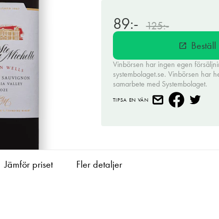
89:-
125:-
Bestäl
open_in_new
Vinbörsen har ingen egen försäljn
systembolaget.se. Vinbörsen har hell
samarbete med Systembolaget.
TIPSA EN VÄN
Jämför priset
Fler detaljer