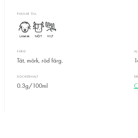
PASSAR TILL
LAMM
NÖT
VILT
FÄRG
A
Tät, mörk, röd färg.
1
SOCKERHALT
D
0.3g/100ml
C