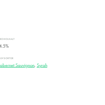
LKOHOLHALT
4.5%
RUVSORTER
abernet Sauvignon
,
Syrah