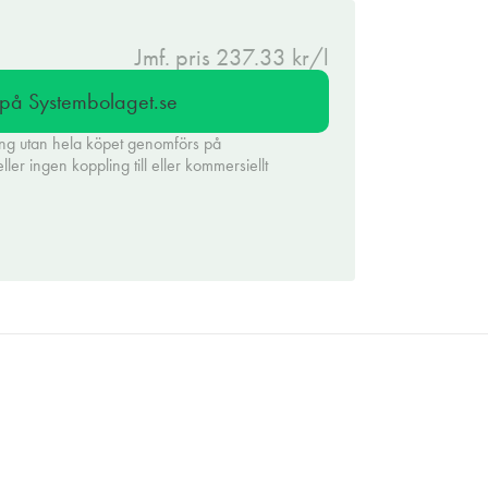
Jmf. pris 237.33 kr/l
l på Systembolaget.se
ing utan hela köpet genomförs på
er ingen koppling till eller kommersiellt