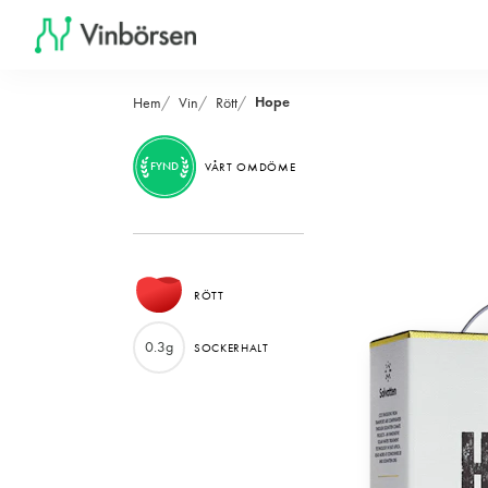
Hope
Hem
Vin
Rött
FYND
VÅRT OMDÖME
RÖTT
0.3g
SOCKERHALT