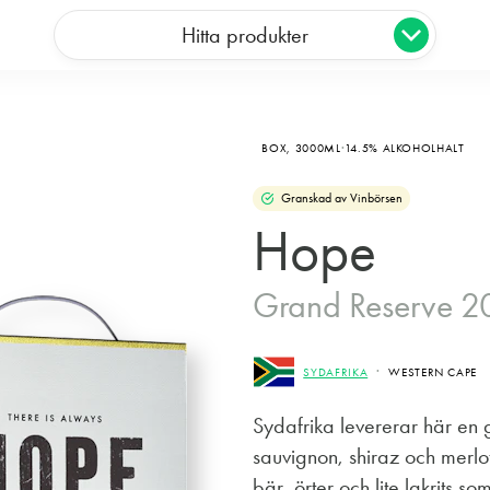
Hitta produkter
BOX,
3000ML
14.5% ALKOHOLHALT
Granskad av Vinbörsen
Hope
Grand Reserve 2
SYDAFRIKA
WESTERN CAPE
Sydafrika levererar här en
sauvignon, shiraz och merlot
bär, örter och lite lakrits som