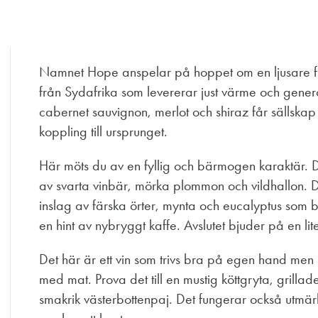
Namnet Hope anspelar på hoppet om en ljusare fram
från Sydafrika som levererar just värme och genero
cabernet sauvignon, merlot och shiraz får sällskap 
koppling till ursprunget.
Här möts du av en fyllig och bärmogen karaktär. 
av svarta vinbär, mörka plommon och vildhallon. D
inslag av färska örter, mynta och eucalyptus som 
en hint av nybryggt kaffe. Avslutet bjuder på en lit
Det här är ett vin som trivs bra på egen hand men
med mat. Prova det till en mustig köttgryta, grillad
smakrik västerbottenpaj. Det fungerar också utmärkt