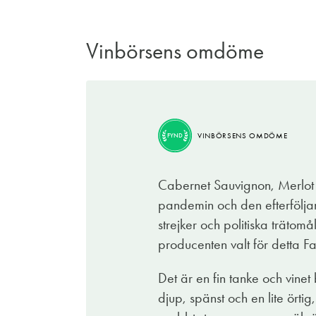
Vinbörsens omdöme
BRA
VINBÖRSENS OMDÖME
KÖP
VINBÖRSENS OMDÖME
FYND
Hope. Hopp. Ett fint namn och tanke, speci
utgörs av klassiska druvor som cabernet sau
Cabernet Sauvignon, Merlot o
vin- dock är upplevelsen bärmogen och m
pandemin och den efterfölja
Vi bjuds på djup, opulent frukt av svart
strejker och politiska trätom
eucalyptus i bräschen samt viol, rostade e
producenten valt för detta Fa
Hope är en smakrik, sömlös kreation som k
Det är en fin tanke och vinet
mustigt långkok, en västerbottenpaj, din g
djup, spänst och en lite ört