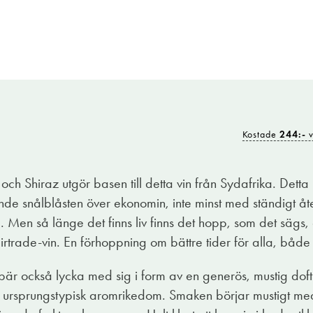
Kostade
244:-
v
ellt på ett rättvisemärkt vin. Vinet upplevs någonstans mel
vignon, merlot och shiraz. Samt en liten skvätt av landets st
ch Shiraz utgör basen till detta vin från Sydafrika. Detta
ycket generös.
nde snålblåsten över ekonomin, inte minst med ständigt å
a vinbär, boysenbär, mörka plommon och vildhallon samt b
ål. Men så länge det finns liv finns det hopp, som det säg
kfatstoner av ceder och nybryggt kaffe. I avslutet tillkomm
irtrade-vin. En förhoppning om bättre tider för alla, både
änns välbyggd och sammanhållen. Vinet lånar sig fint att 
 bär också lycka med sig i form av en generös, mustig doft
rillbonanza eller till de örtkrydade lammfärsbiffarna serv
ig, ursprungstypisk aromrikedom. Smaken börjar mustigt me