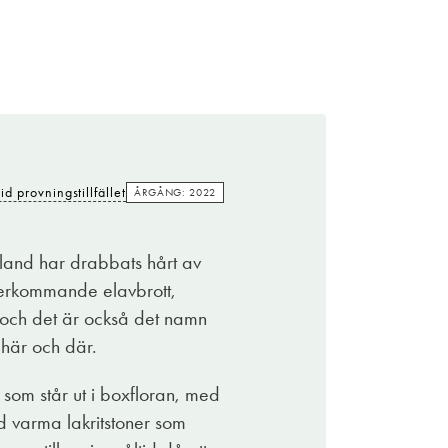
Kostade
239:-
vid provningstillfället
ÅRGÅNG: 2022
id provningstillfället
ÅRGÅNG: 2022
lan medelfylligt och fylligt och druvblenden
olthet- pinotage. Ett rubinrött, ungt och torrt
 land har drabbats hårt av
terkommande elavbrott,
alsamico, färska örter med mynta och
s, och det är också det namn
er en kittlande nerv av mustig pepprighet.
 här och där.
njuta i ensam majestät men lirar även med ett
 som står ut i boxfloran, med
erade med rotfruktsgratäng och tzatziki.
d varma lakritstoner som