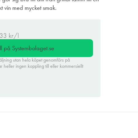
rkt vin med mycket smak.
.33 kr/l
ll på Systembolaget.se
äljning utan hela köpet genomförs på
heller ingen koppling till eller kommersiellt
.