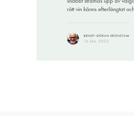
snabbt stramas upp av välgöra
rött vin känns efterlängtat och
EVA WECKSTRÖM
03 mars 2023
BENGT-GÖRAN KRONSTAM
16 feb. 2023