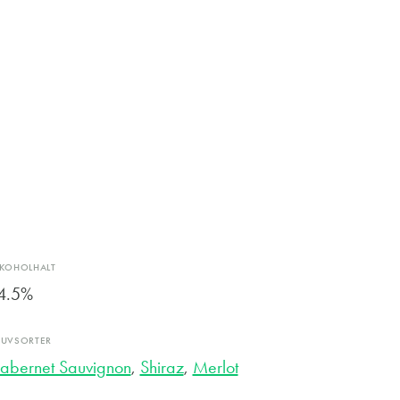
LKOHOLHALT
4.5%
RUVSORTER
abernet Sauvignon
,
Shiraz
,
Merlot