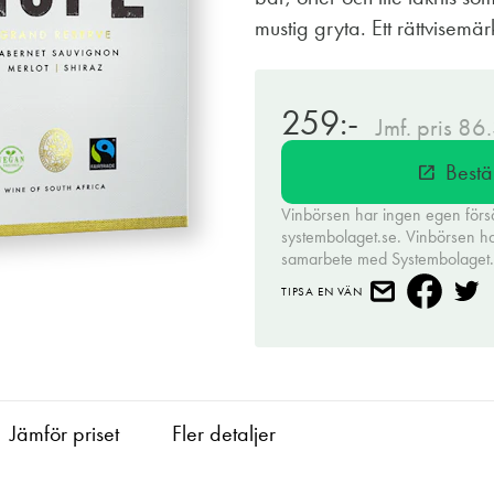
mustig gryta. Ett rättvisemä
259:-
Jmf. pris 86
Bestä
open_in_new
Vinbörsen har ingen egen förs
systembolaget.se. Vinbörsen har 
samarbete med Systembolaget
TIPSA EN VÄN
Jämför priset
Fler detaljer