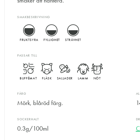
smaker att hantera.
SMAKBESKRIVNING
FRUKTSYRA
FYLLIGHET
STRÄVHET
PASSAR TILL
BUFFÉMAT
FLÄSK
SALLADER
LAMM
NÖT
FÄRG
A
Mörk, blåröd färg.
1
SOCKERHALT
D
0.3g/100ml
C