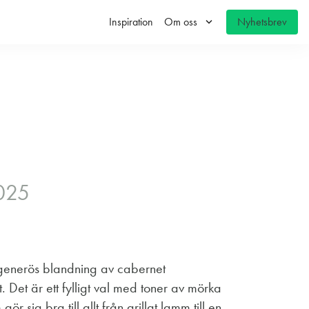
keyboard_arrow_down
Inspiration
Om oss
Nyhetsbrev
025
 generös blandning av cabernet
. Det är ett fylligt val med toner av mörka
 gör sig bra till allt från grillat lamm till en