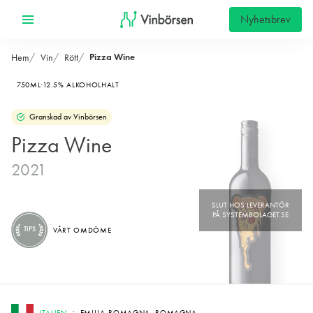
Nyhetsbrev
Pizza Wine
Hem
Vin
Rött
750ML
12.5% ALKOHOLHALT
Granskad av Vinbörsen
Pizza Wine
2021
TIPS
VÅRT OMDÖME
ITALIEN
EMILIA-ROMAGNA, ROMAGNA