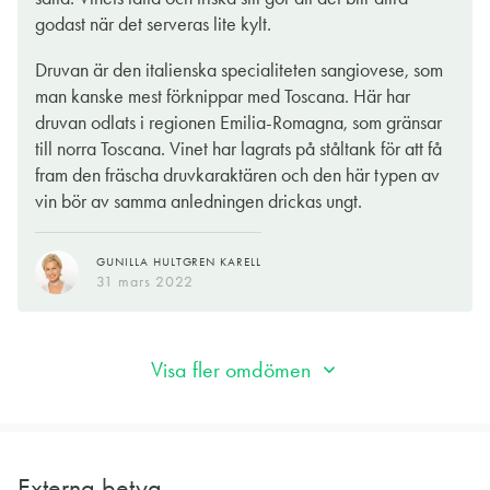
krämig svamppasta med riven parmesan. Vissa har svårt för
godast när det serveras lite kylt.
etiketten, andra älskar den. Oavsett vilket gäng man tillhör så
får man här mycket vin för pengarna.
Druvan är den italienska specialiteten sangiovese, som
man kanske mest förknippar med Toscana. Här har
druvan odlats i regionen Emilia-Romagna, som gränsar
JENS FRITHIOFSSON
14 dec. 2020
till norra Toscana. Vinet har lagrats på ståltank för att få
fram den fräscha druvkaraktären och den här typen av
vin bör av samma anledningen drickas ungt.
GUNILLA HULTGREN KARELL
31 mars 2022
Visa fler omdömen
Externa betyg