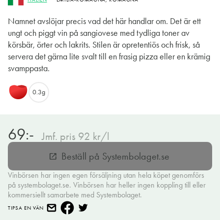
Namnet avslöjar precis vad det här handlar om. Det är ett
ungt och piggt vin på sangiovese med tydliga toner av
körsbär, örter och lakrits. Stilen är opretentiös och frisk, så
servera det gärna lite svalt till en frasig pizza eller en krämig
svamppasta.
0.3g
69:-
Jmf. pris 92 kr/l
Beställ på Systembolaget.se
open_in_new
Vinbörsen har ingen egen försäljning utan hela köpet genomförs
på systembolaget.se. Vinbörsen har heller ingen koppling till eller
kommersiellt samarbete med Systembolaget.
TIPSA EN VÄN