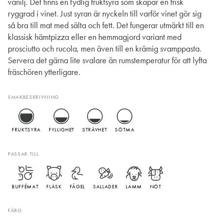
vanilj. Det finns en tydlig fruktsyra som skapar en frisk
ryggrad i vinet. Just syran är nyckeln till varför vinet gör sig
så bra till mat med sälta och fett. Det fungerar utmärkt till en
klassisk hämtpizza eller en hemmagjord variant med
prosciutto och rucola, men även till en krämig svamppasta.
Servera det gärna lite svalare än rumstemperatur för att lyfta
fräschören ytterligare.
SMAKBESKRIVNING
FRUKTSYRA
FYLLIGHET
STRÄVHET
SÖTMA
PASSAR TILL
BUFFÉMAT
FLÄSK
FÅGEL
SALLADER
LAMM
NÖT
FÄRG