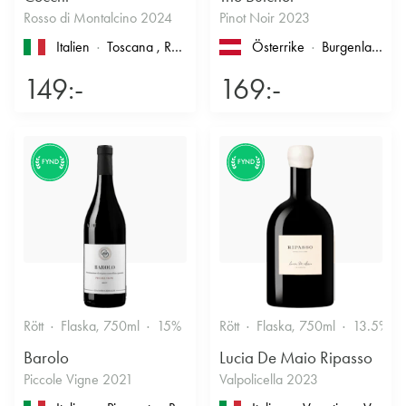
Rosso di Montalcino 2024
Pinot Noir 2023
Italien
Toscana
, Rosso di Montalcino
Österrike
Burgenland
149:-
169:-
FYND
FYND
Rött
Flaska, 750ml
15%
Stramt & Nyanserat
Rött
Flaska, 750ml
13.5%
Barolo
Lucia De Maio Ripasso
Piccole Vigne 2021
Valpolicella 2023