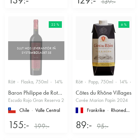
139:-
22 %
6 %
Rött
Flaska, 750ml
14%
Rött
Papp, 750ml
14%
Fru
Baron Philippe de Rothschild Chile SA
Côtes du Rhône Villages
Escudo Rojo Gran Reserva 2022
Cuvée Marion Papin 2024
Chile
Valle Central
Frankrike
Rhonedalen
, 
155:-
89:-
199:-
95:-