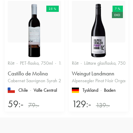
25 %
7 %
EKO
Rött
PET-flaska, 750ml
13.5%
Rött
Fruktigt & Smakrikt
Lättare glasflaska, 750ml
Castillo de Molina
Weingut Landmann
Cabernet Sauvignon Syrah 2022
Alpensegler Pinot Noir Organic
Chile
Valle Central
Tyskland
Baden
59:-
129:-
79:-
139:-