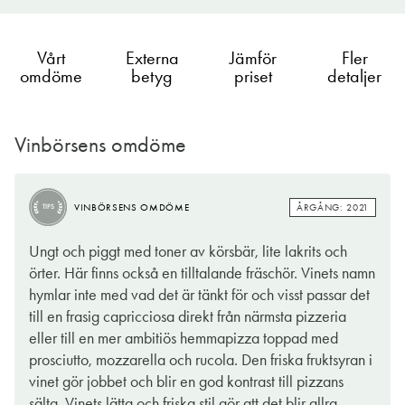
Vårt
Externa
Jämför
Fler
omdöme
betyg
priset
detaljer
Vinbörsens omdöme
ÅRGÅNG: 2020
VINBÖRSENS OMDÖME
TIPS
ÅRGÅNG: 2021
VINBÖRSENS OMDÖME
TIPS
Pizza Wine - ett vin som tydligt visar sitt skräddarsydda
Ungt och piggt med toner av körsbär, lite lakrits och
sammanhang. Glöm fine dining, karaffer och nypolerat
örter. Här finns också en tilltalande fräschör. Vinets namn
bordssilver här kavlar vi upp ärmarna och tar fram slicern. Pizza
hymlar inte med vad det är tänkt för och visst passar det
går hem i både slott och koja och det gör även det här vinet
till en frasig capricciosa direkt från närmsta pizzeria
med stor säkerhet. Varmfruktig, lättdrucken och opretentiös
eller till en mer ambitiös hemmapizza toppad med
ramar den med självsäkerhet in en härlig kväll runt bordet.
prosciutto, mozzarella och rucola. Den friska fruktsyran i
Med mörka körsbär, en snygg vaniljton och balanserad syra
vinet gör jobbet och blir en god kontrast till pizzans
gör den sig tillgänglig till både en Margherita di Bufala och en
sälta. Vinets lätta och friska stil gör att det blir allra