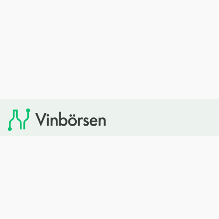
Vinbörsen tipsar om viner som du sedan kan köpa via
Systembolaget. Vinbörsen har ingen egen försäljning och
heller inget kommersiellt samarbete med Systembolaget.