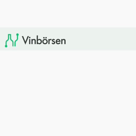
Vinbörsen tipsar om viner som du sedan kan köpa via
Systembolaget. Vinbörsen har ingen egen försäljning och
heller inget kommersiellt samarbete med Systembolaget.
Bläddra
Om oss
Rött vin
Om Vinbörsen
Vitt vin
Hur funkar det?
Mousserande
Redaktionen