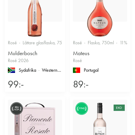
Rosé
Lättare glasflaska, 750ml
Rosé
12.5%
Flaska, 750ml
Fruktigt & Smakrikt
11%
F
Mulderbosch
Mateus
Rosé 2026
Rosé
Sydafrika
Western Cape
, Coastal Region
Portugal
99:-
89:-
BRA
EKO
FYND
KÖP