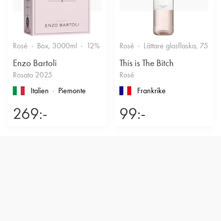
Rosé
Box, 3000ml
12%
Friskt & Bärigt
Rosé
Lättare glasflaska, 750ml
Enzo Bartoli
This is The Bitch
Rosato 2025
Rosé
Italien
Piemonte
Frankrike
269:-
99:-