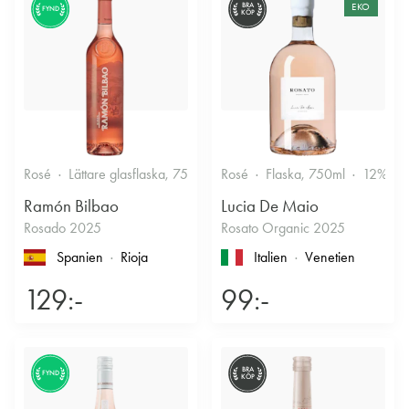
BRA
EKO
FYND
KÖP
Rosé
Lättare glasflaska, 750ml
Rosé
12.5%
Flaska, 750ml
Fruktigt & Smakrikt
12%
Ramón Bilbao
Lucia De Maio
Rosado 2025
Rosato Organic 2025
Spanien
Rioja
Italien
Venetien
129:-
99:-
BRA
FYND
KÖP