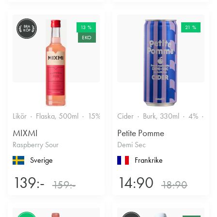
BRA
13 %
21 %
KÖP
EKO
Likör
Flaska, 500ml
15%
Annan likör
Cider
Burk, 330ml
4%
Tor
MIXMI
Petite Pomme
Raspberry Sour
Demi Sec
Sverige
Frankrike
139:-
14:90
159:-
18:90