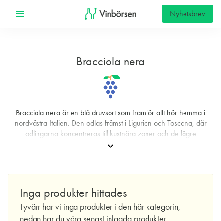
Nyhetsbrev
Bracciola nera
Bracciola nera är en blå druvsort som framför allt hör hemma i
nordvästra Italien. Den odlas främst i Ligurien och Toscana, där
odlingarna koncentreras till kustnära zoner och de lägre
sluttningarna mot Apenninerna. I praktiken är det områdena kring
expand_more
provinsen Massa-Carrara i Toscana och La Spezia i Ligurien som
utgör druvans kärnområden. Här har den en lång tradition som del
av lokala blandningar och räknas som en av flera mindre, men
karaktärsfulla, inhemska sorter. Synonymerna Barciuola och
Inga produkter hittades
Braciola förekommer i äldre källor och på lokala etiketter, vilket kan
förklara varför namnet ibland stavas och uttalas på olika sätt.
Tyvärr har vi inga produkter i den här kategorin,
nedan har du våra senast inlagda produkter.