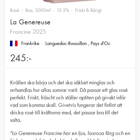
Rosé
Box, 3000ml
13.5%
Friskt & Bärigt
La Genereuse
Francine 2025
Frankrike
Languedoc-Roussillon
, Pays d'Oc
245:-
Kvällen ska börja och det ska såklart minglas och
avhandlas hur allas somrar varit. Då passar ett glas rosé
perfekt. Friskt, fräscht och ställer aptiten på givakt inför
vad som komma skall. Givetvis fungerar det finfint att
dricka rosé till kräftorna med, det passar bra till det
salta.
"La Genereuse Francine har en ljus, laxrosa färg och en