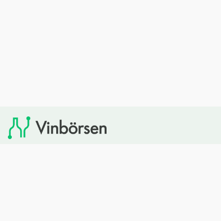
Vinbörsen tipsar om viner som du sedan kan köpa via
Systembolaget. Vinbörsen har ingen egen försäljning och
heller inget kommersiellt samarbete med Systembolaget.