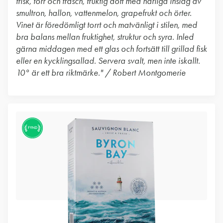
frisk, torr och fräsch, fruktig doft med härliga inslag av
smultron, hallon, vattenmelon, grapefrukt och örter.
Vinet är föredömligt torrt och matvänligt i stilen, med
bra balans mellan fruktighet, struktur och syra. Inled
gärna middagen med ett glas och fortsätt till grillad fisk
eller en kycklingsallad. Servera svalt, men inte iskallt.
10° är ett bra riktmärke." / Robert Montgomerie
FYND