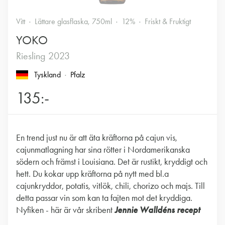
Vitt
Lättare glasflaska, 750ml
12%
Friskt & Fruktigt
YOKO
Riesling 2023
Tyskland
Pfalz
135:-
En trend just nu är att äta kräftorna på cajun vis,
cajunmatlagning har sina rötter i Nordamerikanska
södern och främst i Louisiana. Det är rustikt, kryddigt och
hett. Du kokar upp kräftorna på nytt med bl.a
cajunkryddor, potatis, vitlök, chili, chorizo och majs. Till
detta passar vin som kan ta fajten mot det kryddiga.
Nyfiken - här är vår skribent
Jennie Walldéns recept