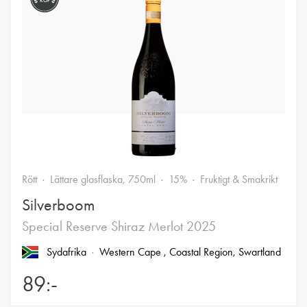
KÖP
Rött
Lättare glasflaska, 750ml
15%
Fruktigt & Smakrikt
Silverboom
Special Reserve Shiraz Merlot 2025
Sydafrika
Western Cape
, Coastal Region
, Swartland
89:-