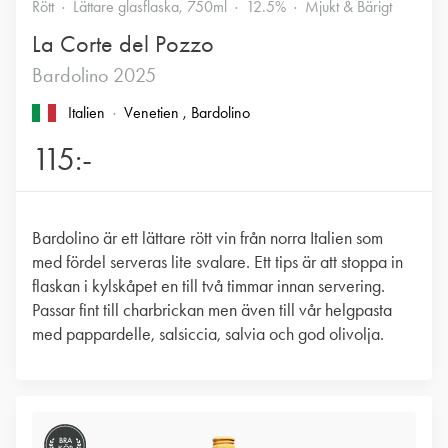
Rött
Lättare glasflaska, 750ml
12.5%
Mjukt & Bärigt
La Corte del Pozzo
Bardolino 2025
Italien
Venetien
, Bardolino
115:-
Bardolino är ett lättare rött vin från norra Italien som
med fördel serveras lite svalare. Ett tips är att stoppa in
flaskan i kylskåpet en till två timmar innan servering.
Passar fint till charbrickan men även till vår helgpasta
med pappardelle, salsiccia, salvia och god olivolja.
BRA