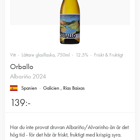
Vitt
Lättare glasflaska, 750ml
12.5%
Friskt & Fruktigt
Orballo
Albariño 2024
Spanien
Galicien
, Rías Baixas
139:-
Har du inte provat druvan Albariño/Alvarinho än är det
hög tid - för det här är friskt, fruktigt med krispig syra.