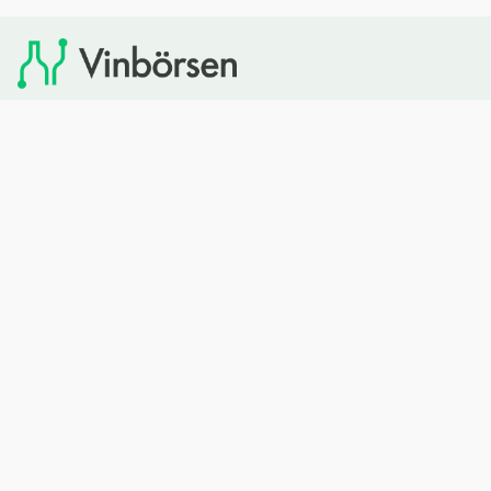
Vinbörsen tipsar om viner som du sedan kan köpa via
Systembolaget. Vinbörsen har ingen egen försäljning och
heller inget kommersiellt samarbete med Systembolaget.
Bläddra
Om oss
Rött vin
Om Vinbörsen
Vitt vin
Hur funkar det?
Mousserande
Redaktionen
Rosévin
Privacy policy
Sprit
Arkivet