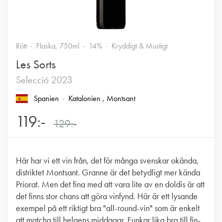
Rött
Flaska, 750ml
14%
Kryddigt & Mustigt
Les Sorts
Selecció 2023
Spanien
Katalonien
, Montsant
119:-
129:-
Här har vi ett vin från, det för många svenskar okända,
distriktet Montsant. Granne är det betydligt mer kända
Priorat. Men det fina med att vara lite av en doldis är att
det finns stor chans att göra vinfynd. Här är ett lysande
exempel på ett riktigt bra "all-round-vin" som är enkelt
att matcha till helgens middagar. Funkar lika bra till fin-