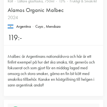
Rött
Lättare glasflaska, 750ml
13%
Fruktigt & Smakrikt
Alamos Organic Malbec
2024
Argentina
Cuyo
, Mendoza
119:-
Malbec är Argentinans nationaldruva och här är ett
finfint exempel på hur det ska smaka, tät, generös och
fokuserat och som gjort för en middag lagad med
omsorg och stora smaker, gärna en fin bit kött med
smakrika tillbehör. Kanske en höstgrillning till helgen i
sann argentinsk anda?