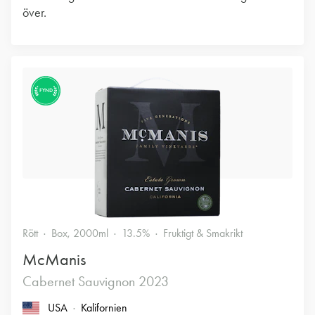
över.
FYND
Rött
Box, 2000ml
13.5%
Fruktigt & Smakrikt
McManis
Cabernet Sauvignon 2023
USA
Kalifornien