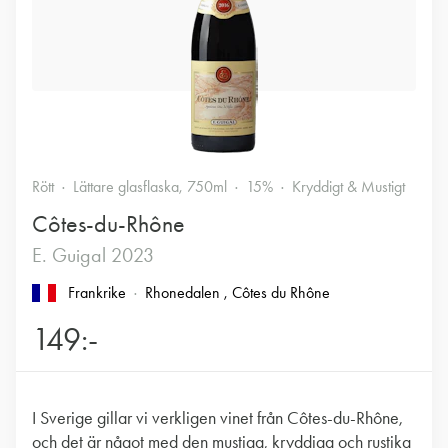
Rött
Lättare glasflaska, 750ml
15%
Kryddigt & Mustigt
Côtes-du-Rhône
E. Guigal 2023
Frankrike
Rhonedalen
, Côtes du Rhône
149:-
I Sverige gillar vi verkligen vinet från Côtes-du-Rhône,
och det är något med den mustiga, kryddiga och rustika