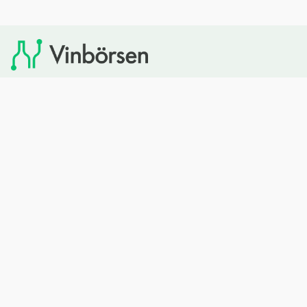
Vinbörsen tipsar om viner som du sedan kan köpa via
Systembolaget. Vinbörsen har ingen egen försäljning och
heller inget kommersiellt samarbete med Systembolaget.
Bläddra
Om oss
Rött vin
Om Vinbörsen
Vitt vin
Hur funkar det?
Mousserande
Redaktionen
Rosévin
Privacy policy