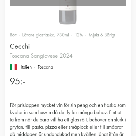
Rött
Lättare glasflaska, 750ml
12%
Mjukt & Bärigt
Cecchi
Toscana Sangiovese 2024
Italien
Toscana
95:-
För prislappen mycket vin för sin peng och en flaska som
kvalar in som husvin då det fyller många behov. Fint att
ta fram när du bara vill ha ett glas rött, behöver en slurk i
grytan, till pasta, pizza eller småplock eller till småprat
då middagen är undandukad men kvällen långt ifrån är