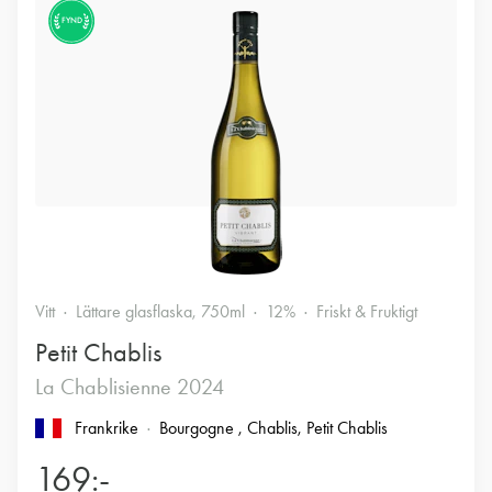
FYND
Vitt
Lättare glasflaska, 750ml
12%
Friskt & Fruktigt
Petit Chablis
La Chablisienne 2024
Frankrike
Bourgogne
, Chablis
, Petit Chablis
169:-