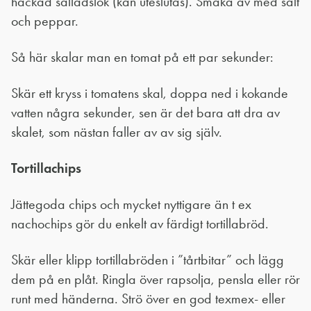
hackad salladslök (kan uteslutas). Smaka av med salt
och peppar.
Så här skalar man en tomat på ett par sekunder:
Skär ett kryss i tomatens skal, doppa ned i kokande
vatten några sekunder, sen är det bara att dra av
skalet, som nästan faller av av sig själv.
Tortillachips
Jättegoda chips och mycket nyttigare än t ex
nachochips gör du enkelt av färdigt tortillabröd.
Skär eller klipp tortillabröden i ”tårtbitar” och lägg
dem på en plåt. Ringla över rapsolja, pensla eller rör
runt med händerna. Strö över en god texmex- eller