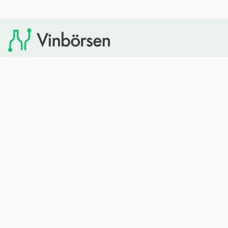
Vinbörsen tipsar om viner som du sedan kan köpa via
Systembolaget. Vinbörsen har ingen egen försäljning och
heller inget kommersiellt samarbete med Systembolaget.
Bläddra
Om oss
Rött vin
Om Vinbörsen
Vitt vin
Hur funkar det?
Mousserande
Redaktionen
Rosévin
Privacy policy