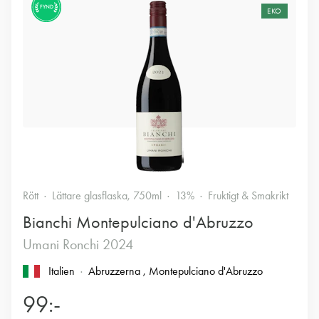
FYND
EKO
Rött
Lättare glasflaska, 750ml
13%
Fruktigt & Smakrikt
Bianchi Montepulciano d'Abruzzo
Umani Ronchi 2024
Italien
Abruzzerna
, Montepulciano d'Abruzzo
99:-