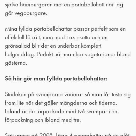
själva hamburgaren mot en portabellohatt när jag
gör vegoburgare.
Mina fyllda portabellohattar passar perfekt som en
effektfull förrätt, men med t ex risotto och en
grönsallad blir det en underbar komplett
helgmiddag. Perfekt när man har vegetarianer bland
gästerna.
Så här gör man fyllda portabellohattar:
Storleken på svamparna varierar så man får testa sig
fram lite när det gäller mängderna och tiderna.
Ibland är de förpackade med två svampar i en
förpackning och ibland med tre.
Sätt ugnen på 200°. Lägg 4 svamphattar på en plåt