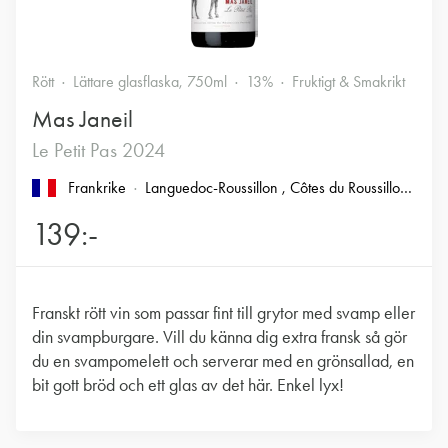
Rött
Lättare glasflaska, 750ml
13%
Fruktigt & Smakrikt
Mas Janeil
Le Petit Pas 2024
Frankrike
Languedoc-Roussillon
, Côtes du Roussillon
, Côte
139:-
Franskt rött vin som passar fint till grytor med svamp eller
din svampburgare. Vill du känna dig extra fransk så gör
du en svampomelett och serverar med en grönsallad, en
bit gott bröd och ett glas av det här. Enkel lyx!