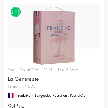
FYND
Rosé
Box, 3000ml
13.5%
Friskt & Bärigt
La Genereuse
Francine 2025
Frankrike
Languedoc-Roussillon
, Pays d'Oc
245:-