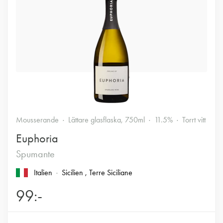
Mousserande
Lättare glasflaska, 750ml
11.5%
Torrt vitt
Euphoria
Spumante
Italien
Sicilien
, Terre Siciliane
99:-