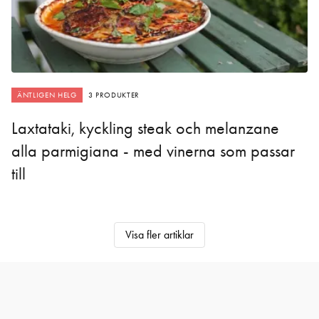
ÄNTLIGEN HELG
3 PRODUKTER
Laxtataki, kyckling steak och melanzane
alla parmigiana - med vinerna som passar
till
Visa fler artiklar