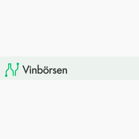
Vinbörsen tipsar om viner som du sedan kan köpa via
Systembolaget. Vinbörsen har ingen egen försäljning och
heller inget kommersiellt samarbete med Systembolaget.
Bläddra
Om oss