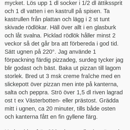
mycket. Lös upp 1 dl socker i 1/2 dl ättikssprit
och 1 dl vatten i en kastrull på spisen. Ta
kastrullen från plattan och lägg i 2 st tunt
skivade rödlökar. Häll över allt i en glasburk
och låt svalna. Picklad rödlök håller minst 2
veckor så det går bra att förbereda i god tid.
Sätt ugnen på 220°. Jag använde 1
förpackning färdig pizzadeg, surdeg tycker jag
blir godast och bäst. Baka ut pizzan till lagom
storlek. Bred ut 3 msk creme fraîche med en
slickepott över pizzan men inte på kanterna,
salta och peppra. Strö över 1,5 dl riven lagrad
ost t ex Västerbotten- eller prästost. Grädda
mitt i ugnen, ca 20 minuter, tills både osten
och kanterna fått en fin gyllene färg.