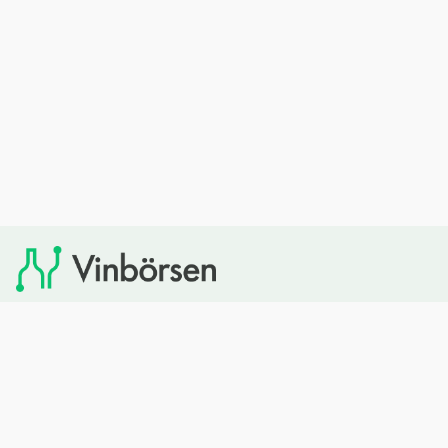
Vinbörsen tipsar om viner som du sedan kan köpa
via Systembolaget. Vinbörsen har ingen egen
försäljning och heller inget kommersiellt samarbete
med Systembolaget.