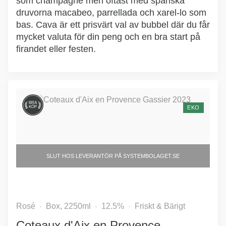
som champagne men oftast med spanska
druvorna macabeo, parrellada och xarel-lo som
bas. Cava är ett prisvärt val av bubbel där du får
mycket valuta för din peng och en bra start på
firandet eller festen.
BRA
KÖP
EKO
Rosé
Box, 2250ml
12.5%
Friskt & Bärigt
Coteaux d'Aix en Provence