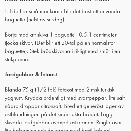
Till de här små mackorna blir det bäst att använda
baguette (helst av surdeg).
Börja med att skiva 1 baguette i 0,5-1 centimeter
tjocka skivor. (Det blir ett 20-tal på en normalstor
baguette). Stek brödskivorna i rikligt med smör i en
stekpanna.
Jordgubbar & fetaost
Blanda 75 g (1/2 fpk) fetaost med 2 msk turkisk
yoghurt. Krydda ordentligt med svartpeppar, lite salt,
några droppar citronsaft. Bred ett generöst lager av
ostblandningen på det smörstekta brödet. Lägg
skivade jordgubbar ovanpå ostkrämen. Ringla över
lite balsamico och dekorera med basilikablad.