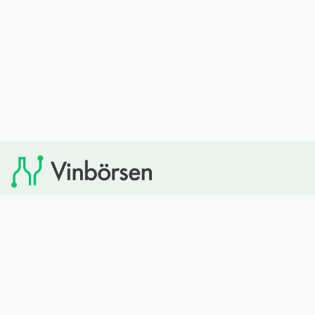
Vinbörsen tipsar om viner som du sedan kan köpa via
Systembolaget. Vinbörsen har ingen egen försäljning och
heller inget kommersiellt samarbete med Systembolaget.