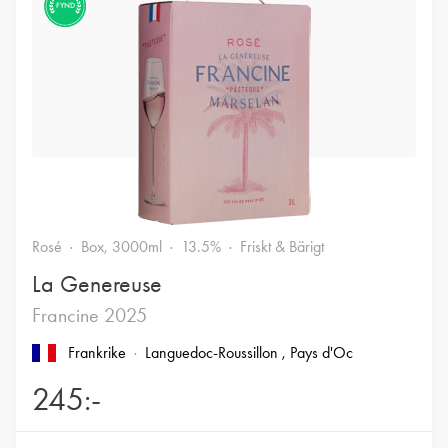
FYND
Rosé
Box, 3000ml
13.5%
Friskt & Bärigt
La Genereuse
Francine 2025
Frankrike
Languedoc-Roussillon
, Pays d'Oc
245:-