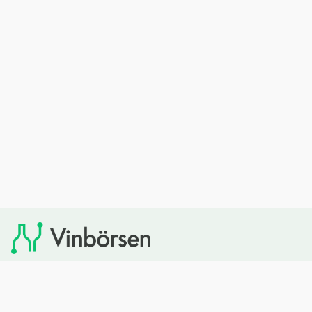
Vinbörsen tipsar om viner som du sedan kan köpa via
Systembolaget. Vinbörsen har ingen egen försäljning och