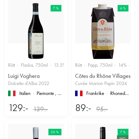
7 %
6 %
Rött
Flaska, 750ml
13.5%
Rött
Papp, 750ml
14%
Fru
Luigi Voghera
Côtes du Rhône Villages
Dolcetto d'Alba 2022
Cuvée Marion Papin 2024
Italien
Piemonte
, Dolcetto d'Alba
Frankrike
Rhonedalen
, 
129:-
89:-
139:-
95:-
25 %
7 %
EKO