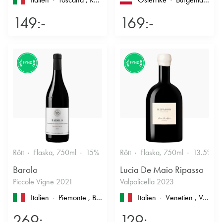
149:-
169:-
FYND
FYND
Rött
Flaska, 750ml
15%
Stramt & Nyanserat
Rött
Flaska, 750ml
13.5%
Barolo
Lucia De Maio Ripasso
Piccole Vigne 2021
Valpolicella 2023
Italien
Piemonte
, Barolo
Italien
Venetien
, Valpolicella
269:-
129:-