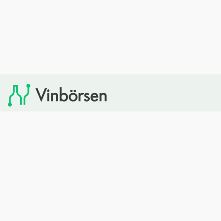
Vinbörsen tipsar om viner som du sedan kan köpa via
Systembolaget. Vinbörsen har ingen egen försäljning och
heller inget kommersiellt samarbete med Systembolaget.
Bläddra
Om oss
Rött vin
Om Vinbörsen