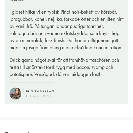
I glaset hittar vi en typisk Pinot noir-bukett av körsbär,
jordgubbar, kanel, nejlika, torkade örter och en liten hint
av vaniljfrö. På tungan landar pudriga tanniner,
solmogna bär och varma ekfatskryddor som knyts ihop
av en mineralisk, frisk finish. Det här är alltigenom gott
med sin josiga framtoning men också fina koncentration.
Drick gärna något sval för att framhäva fräschören och
testa till smörstekt torskrygg med bacon, svamp och
potatispuré. Varsågod, då var middagen löst!
ELIN BÖRJESSON
03 sep. 2021