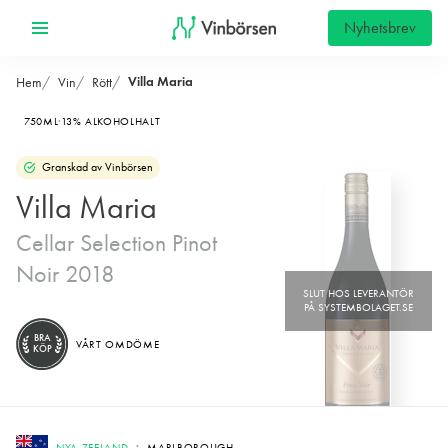
Nyhetsbrev
Villa Maria
Hem
Vin
Rött
750ML
13% ALKOHOLHALT
Granskad av Vinbörsen
Villa Maria
Cellar Selection Pinot
Noir 2018
BRA
VÅRT OMDÖME
KÖP
NYA ZEELAND
MARLBOROUGH