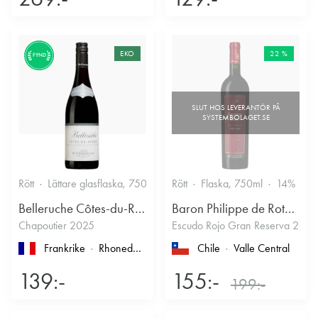
EKO
22 %
FYND
Rött
Lättare glasflaska, 750ml
13.5%
Rött
Flaska, 750ml
Kryddigt & Mustigt
14%
Belleruche Côtes-du-Rhône
Baron Philippe de Rothschild Chile SA
Chapoutier 2025
Escudo Rojo Gran Reserva 2022
Frankrike
Rhonedalen
, Côtes du Rhône
Chile
Valle Central
139:-
155:-
199:-