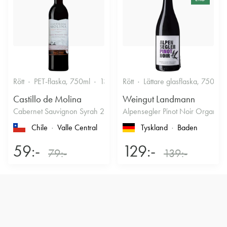
Rött
PET-flaska, 750ml
13.5%
Rött
Fruktigt & Smakrikt
Lättare glasflaska, 750ml
Castillo de Molina
Weingut Landmann
Cabernet Sauvignon Syrah 2022
Alpensegler Pinot Noir Organic
Chile
Valle Central
Tyskland
Baden
59:-
129:-
79:-
139:-