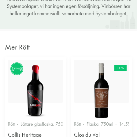
Systembolaget, vi har ingen egen försäljning. Vinbörsen har
heller inget kommersiellt samarbete med Systembolaget.
Mer Rött
11 %
FYND
Rött
Lättare glasflaska, 750ml
13.5%
Rött
Flaska, 750ml
14.5%
Collis Heritage
Clos du Val