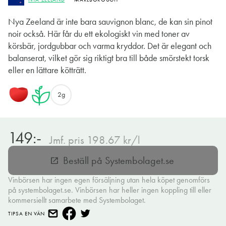
Nya Zeeland är inte bara sauvignon blanc, de kan sin pinot
noir också. Här får du ett ekologiskt vin med toner av
körsbär, jordgubbar och varma kryddor. Det är elegant och
balanserat, vilket gör sig riktigt bra till både smörstekt torsk
eller en lättare kötträtt.
2g
149:-
Jmf. pris 198.67 kr/l
Beställ på Systembolaget.se
open_in_new
Vinbörsen har ingen egen försäljning utan hela köpet genomförs
på systembolaget.se. Vinbörsen har heller ingen koppling till eller
kommersiellt samarbete med Systembolaget.
TIPSA EN VÄN