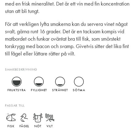
med en frisk mineralitet. Det är ett vin med fin koncentration
utan att bli tungt.
För att verkligen lyfta smakerna kan du servera vinet något
svalt, gärna runt 16 grader. Det är en tacksam kompis vid
matbordet och funkar oväntat bra till fisk, som smörstekt
torskrygg med bacon och svamp. Givetvis sitter det lika fint
till fågel eller lättare rätter på vilt.
SMAKBESKRIVNING
FRUKTSYRA
FYLLIGHET
STRÄVHET
SÖTMA
PASSAR TILL
FISK
FÅGEL
NÖT
VILT