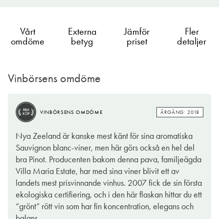
Vårt
Externa
Jämför
Fler
omdöme
betyg
priset
detaljer
Vinbörsens omdöme
BRA
ÅRGÅNG: 2018
VINBÖRSENS OMDÖME
KÖP
Nya Zeeland är kanske mest känt för sina aromatiska
Sauvignon blanc-viner, men här görs också en hel del
bra Pinot. Producenten bakom denna pava, familjeägda
Villa Maria Estate, har med sina viner blivit ett av
landets mest prisvinnande vinhus. 2007 fick de sin första
ekologiska certifiering, och i den här flaskan hittar du ett
”grönt” rött vin som har fin koncentration, elegans och
balans.