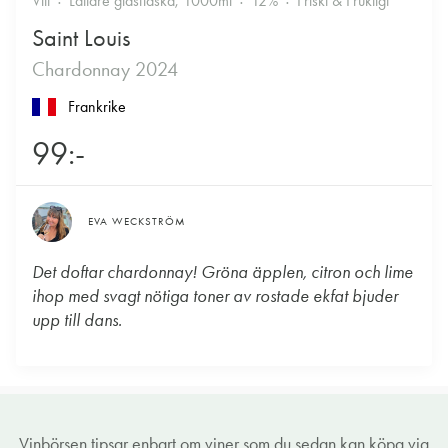
Vitt
Lättare glasflaska, 1000ml
12%
Friskt & Fruktigt
Saint Louis
Chardonnay 2024
Frankrike
99:-
EVA WECKSTRÖM
Det doftar chardonnay! Gröna äpplen, citron och lime
ihop med svagt nötiga toner av rostade ekfat bjuder
upp till dans.
Vinbörsen tipsar enbart om viner som du sedan kan köpa via