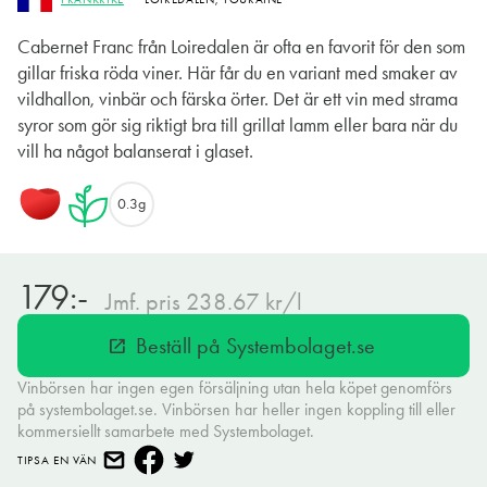
Cabernet Franc från Loiredalen är ofta en favorit för den som
gillar friska röda viner. Här får du en variant med smaker av
vildhallon, vinbär och färska örter. Det är ett vin med strama
syror som gör sig riktigt bra till grillat lamm eller bara när du
vill ha något balanserat i glaset.
0.3g
179:-
Jmf. pris 238.67 kr/l
Beställ på Systembolaget.se
open_in_new
Vinbörsen har ingen egen försäljning utan hela köpet genomförs
på systembolaget.se. Vinbörsen har heller ingen koppling till eller
kommersiellt samarbete med Systembolaget.
TIPSA EN VÄN