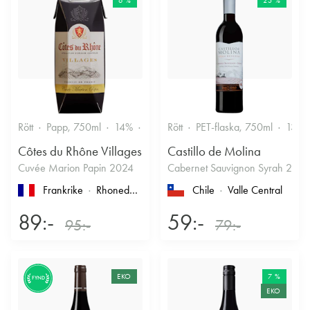
6 %
25 %
Rött
Papp, 750ml
14%
Fruktigt & Smakrikt
Rött
PET-flaska, 750ml
13.5
Côtes du Rhône Villages
Castillo de Molina
Cuvée Marion Papin 2024
Cabernet Sauvignon Syrah 2022
Frankrike
Rhonedalen
, Côtes du Rhône
Chile
, Côtes-du-Rhône-Vi
Valle Central
89:-
59:-
95:-
79:-
EKO
7 %
FYND
EKO