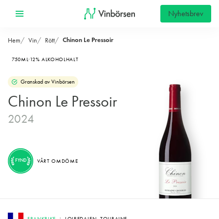
Nyhetsbrev
Chinon Le Pressoir
Hem
Vin
Rött
750ML
12% ALKOHOLHALT
Granskad av Vinbörsen
Chinon Le Pressoir
2024
FYND
VÅRT OMDÖME
FRANKRIKE
LOIREDALEN, TOURAINE