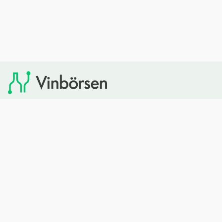
Vinbörsen tipsar om viner som du sedan kan köpa via
Systembolaget. Vinbörsen har ingen egen försäljning och
heller inget kommersiellt samarbete med Systembolaget.
Bläddra
Om oss
Rött vin
Om Vinbörsen
Vitt vin
Hur funkar det?