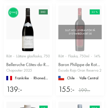
EKO
22 %
FYND
Rött
Lättare glasflaska, 750ml
13.5%
Rött
Flaska, 750ml
Kryddigt & Mustigt
14%
Belleruche Côtes-du-Rhône
Baron Philippe de Rothschild Chile SA
Chapoutier 2025
Escudo Rojo Gran Reserva 2022
Frankrike
Rhonedalen
, Côtes du Rhône
Chile
Valle Central
139:-
155:-
199:-