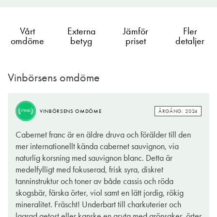
Vårt
Externa
Jämför
Fler
omdöme
betyg
priset
detaljer
Vinbörsens omdöme
ÅRGÅNG: 2024
VINBÖRSENS OMDÖME
FYND
ÅRGÅNG: 2024
VINBÖRSENS OMDÖME
FYND
Här finns intensitet och djup i smaken. Toner som kan liknas vid
Cabernet franc är en äldre druva och förälder till den
vildhallon, vinbär, färska örter, lakrits. Syrorna är strama och
mer internationellt kända cabernet sauvignon, via
ger precis det lilla motståndet som behövs för att det ska bli
naturlig korsning med sauvignon blanc. Detta är
balans. Ett jättegott rödvin rakt av! Servera det källarsvalt till
medelfylligt med fokuserad, frisk syra, diskret
exempelvis grillade lammkotletter med getostkräm och rostad
tanninstruktur och toner av både cassis och röda
potatis. Eller någon annan favoriträtt. Den här typen av vin
skogsbär, färska örter, viol samt en lätt jordig, rökig
matchar det mesta och som det så sant är sagt: är vinet gott, är
mineralitet. Fräscht! Underbart till charkuterier och
maten god (och sällskapet trevligt) - då kan inget bli fel. Drick,
lagrad getost eller kanske en gryta med grönsaker, örter