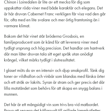
Chinon i Loiredalen är lite av ett mecka för dig som
uppskattar röda viner med både karaktär och elegans. Det
är här druvan Cabernet Franc verkligen får visa vad den går
för, ofta med en lite svalare och mer örtig framtoning än i
varmare klimat.
Bakom det här vinet står bröderna Grosbois, en
familjeproducent som är känd för att leverera viner med
tydligt ursprung och hög precision. Det handlar om hantverk
där man låter druvan tala sitt eget språk utan onödigt
krångel, vilket märks tydligt i slutresultatet.
I glaset möts du av en intensiv och djup smakprofil. Tänk dig
toner av vildhallon och vinbär som blandas med färska örter
och ett stråk av lakrits. Syran är stram och ger precis det där
lilla motståndet som behövs för att skapa en snygg balans i
munnen.
Det här är ett mångsidigt vin som trivs bra vid matbordet.
Prova att servera det källarsvalt till grillade lammkotletter