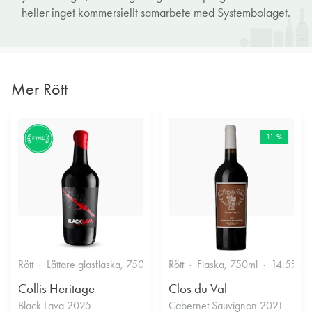
heller inget kommersiellt samarbete med Systembolaget.
Mer Rött
11 %
FYND
Rött
Lättare glasflaska, 750ml
13.5%
Rött
Flaska, 750ml
14.5%
Collis Heritage
Clos du Val
Black Lava 2025
Cabernet Sauvignon 2021