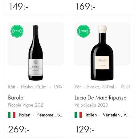
149:-
169:-
FYND
FYND
Rött
Flaska, 750ml
15%
Stramt & Nyanserat
Rött
Flaska, 750ml
13.5%
Barolo
Lucia De Maio Ripasso
Piccole Vigne 2021
Valpolicella 2023
Italien
Piemonte
, Barolo
Italien
Venetien
, Valpolicella
269:-
129:-