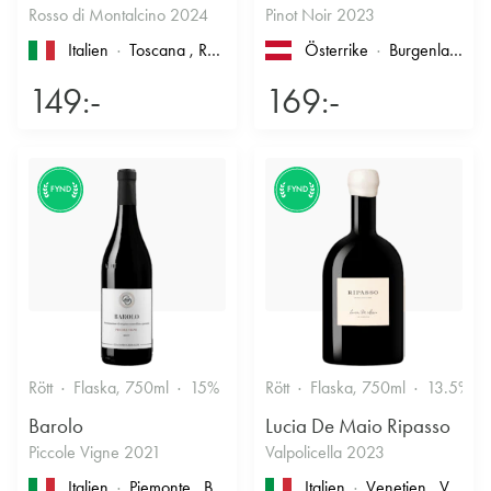
Rosso di Montalcino 2024
Pinot Noir 2023
Italien
Toscana
, Rosso di Montalcino
Österrike
Burgenland
149:-
169:-
FYND
FYND
Rött
Flaska, 750ml
15%
Stramt & Nyanserat
Rött
Flaska, 750ml
13.5%
Barolo
Lucia De Maio Ripasso
Piccole Vigne 2021
Valpolicella 2023
Italien
Piemonte
, Barolo
Italien
Venetien
, Valpolicella