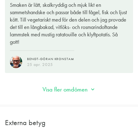
ständig press under hela växtsäsongen där mycket kan gå fel.
Smaken är lätt, skalkryddig och mjuk likt en
Men går allt bra är det bingo. Druvorna till just det här vinet
sammetshandske och passar både till fågel, fisk och ljust
kommer från vingårdar i södra Frankrike där sol och värme
kött. Till vegetariskt med för den delen och jag provade
bidrar till den generösa fruktigheten.
det till en långbakad, vitlöks- och rosmarindoftande
lammstek med mustig ratatouille och klyftpotatis. Så
Servera gärna vinet till en frasigt panerad kycklingfilé med
gott!
sojamajonnäs och frisk vattenkrassesallad. Vinets mjuka
fruktighet blir en bra följeslagare till kycklingens milda smak.
BENGT-GÖRAN KRONSTAM
25 apr. 2025
GUNILLA HULTGREN KARELL
19 maj 2025
Visa fler omdömen
Externa betyg