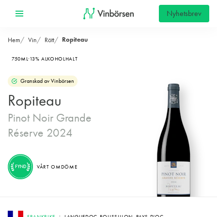
Nyhetsbrev
Ropiteau
Hem
Vin
Rött
750ML
13% ALKOHOLHALT
Granskad av Vinbörsen
Ropiteau
Pinot Noir Grande
Réserve 2024
FYND
VÅRT OMDÖME
FRANKRIKE
LANGUEDOC-ROUSSILLON, PAYS D'OC