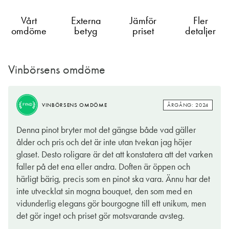
Vårt
Externa
Jämför
Fler
omdöme
betyg
priset
detaljer
Vinbörsens omdöme
BRA
ÅRGÅNG: 2024
VINBÖRSENS OMDÖME
KÖP
ÅRGÅNG: 2024
VINBÖRSENS OMDÖME
FYND
Doften kan liknas vid toner som påminner om röda bär, det finns
Denna pinot bryter mot det gängse både vad gäller
drag av hallon, jordgubbar och en lätt örtig touch. Smaken är
ålder och pris och det är inte utan tvekan jag höjer
mjuk, tonerna av mogna jordgubbar kommer igen och det finns
glaset. Desto roligare är det att konstatera att det varken
en liten vaniljkryddig ton. Ett soft pinot noir-vin där fruktigheten
faller på det ena eller andra. Doften är öppen och
ligger i framkant.
härligt bärig, precis som en pinot ska vara. Ännu har det
inte utvecklat sin mogna bouquet, den som med en
Producent är Ropiteau Frères som har sitt ursprung i Bourgogne.
vidunderlig elegans gör bourgogne till ett unikum, men
Och i Bourgogne är det pinot noir som gäller för röda viner. En
det gör inget och priset gör motsvarande avsteg.
erkänt svårodlad och nyckfull druvsort som håller vinodlarna i