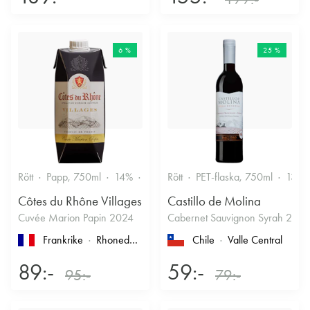
6 %
25 %
Rött
Papp, 750ml
14%
Fruktigt & Smakrikt
Rött
PET-flaska, 750ml
13.5
Côtes du Rhône Villages
Castillo de Molina
Cuvée Marion Papin 2024
Cabernet Sauvignon Syrah 2022
Frankrike
Rhonedalen
, Côtes du Rhône
Chile
, Côtes-du-Rhône-Vi
Valle Central
89:-
59:-
95:-
79:-