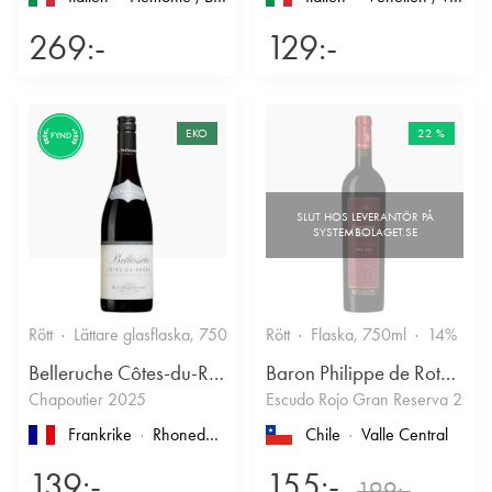
269:-
129:-
EKO
22 %
FYND
Rött
Lättare glasflaska, 750ml
13.5%
Rött
Flaska, 750ml
Kryddigt & Mustigt
14%
Belleruche Côtes-du-Rhône
Baron Philippe de Rothschild Chile SA
Chapoutier 2025
Escudo Rojo Gran Reserva 2022
Frankrike
Rhonedalen
, Côtes du Rhône
Chile
Valle Central
139:-
155:-
199:-