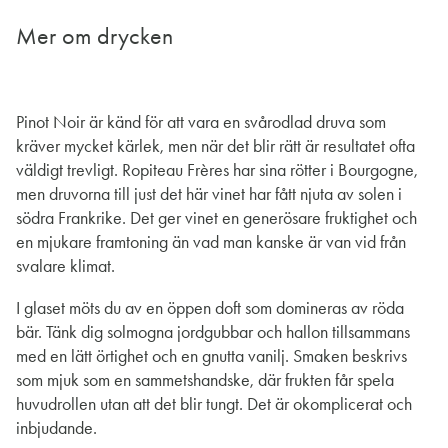
Mer om drycken
Pinot Noir är känd för att vara en svårodlad druva som
kräver mycket kärlek, men när det blir rätt är resultatet ofta
väldigt trevligt. Ropiteau Frères har sina rötter i Bourgogne,
men druvorna till just det här vinet har fått njuta av solen i
södra Frankrike. Det ger vinet en generösare fruktighet och
en mjukare framtoning än vad man kanske är van vid från
svalare klimat.
I glaset möts du av en öppen doft som domineras av röda
bär. Tänk dig solmogna jordgubbar och hallon tillsammans
med en lätt örtighet och en gnutta vanilj. Smaken beskrivs
som mjuk som en sammetshandske, där frukten får spela
huvudrollen utan att det blir tungt. Det är okomplicerat och
inbjudande.