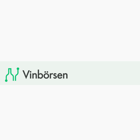
Vinbörsen tipsar om viner som du sedan kan köpa via
Systembolaget. Vinbörsen har ingen egen försäljning och
heller inget kommersiellt samarbete med Systembolaget.
Bläddra
Om oss