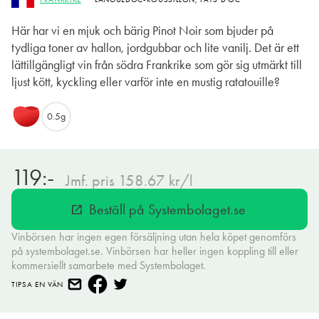
Här har vi en mjuk och bärig Pinot Noir som bjuder på
tydliga toner av hallon, jordgubbar och lite vanilj. Det är ett
lättillgängligt vin från södra Frankrike som gör sig utmärkt till
ljust kött, kyckling eller varför inte en mustig ratatouille?
0.5g
119:-
Jmf. pris 158.67 kr/l
Beställ på Systembolaget.se
open_in_new
Vinbörsen har ingen egen försäljning utan hela köpet genomförs
på systembolaget.se. Vinbörsen har heller ingen koppling till eller
kommersiellt samarbete med Systembolaget.
TIPSA EN VÄN