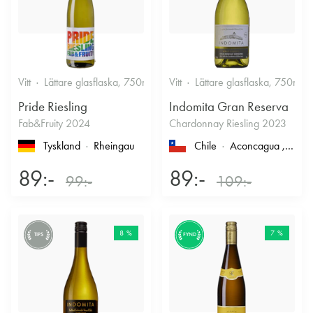
Vitt
Lättare glasflaska, 750ml
12%
Vitt
Lättare glasflaska, 750ml
Friskt & Fruktigt
Pride Riesling
Indomita Gran Reserva
Fab&Fruity 2024
Chardonnay Riesling 2023
Tyskland
Rheingau
Chile
Aconcagua
, Casablanca
89:-
89:-
99:-
109:-
8 %
7 %
TIPS
FYND