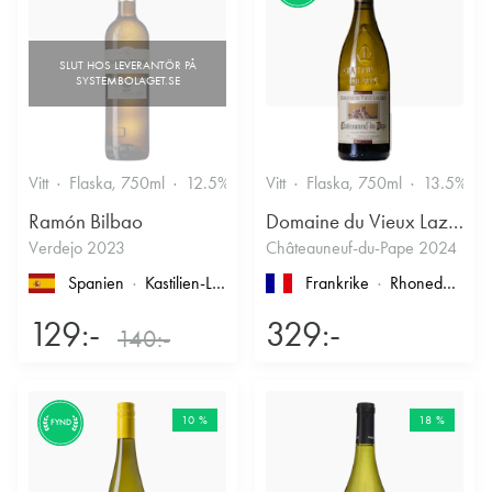
Vitt
Flaska, 750ml
12.5%
Vitt
Flaska, 750ml
13.5%
Ramón Bilbao
Domaine du Vieux Lazaret
Verdejo 2023
Châteauneuf-du-Pape 2024
Spanien
Kastilien-León
, Rueda
Frankrike
Rhonedalen
, 
129:-
329:-
140:-
10 %
18 %
FYND