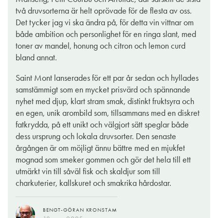
två druvsorterna är helt oprövade för de flesta av oss.
Det tycker jag vi ska ändra på, för detta vin vittnar om
både ambition och personlighet för en ringa slant, med
toner av mandel, honung och citron och lemon curd
bland annat.
Saint Mont lanserades för ett par år sedan och hyllades
samstämmigt som en mycket prisvärd och spännande
nyhet med djup, klart stram smak, distinkt fruktsyra och
en egen, unik arombild som, tillsammans med en diskret
fatkrydda, på ett unikt och välgjort sätt speglar både
dess ursprung och lokala druvsorter. Den senaste
årgången är om möjligt ännu bättre med en mjukfet
mognad som smeker gommen och gör det hela till ett
utmärkt vin till såväl fisk och skaldjur som till
charkuterier, kallskuret och smakrika hårdostar.
BENGT-GÖRAN KRONSTAM