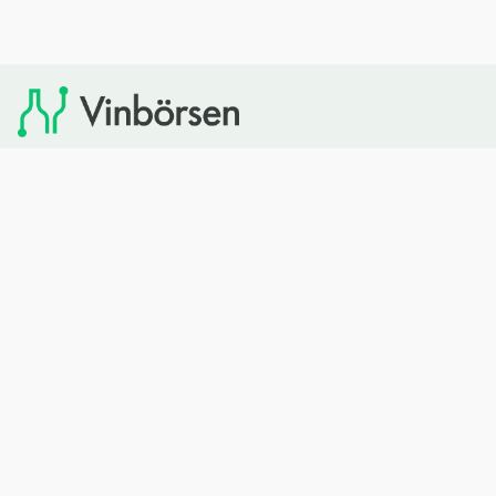
Vinbörsen tipsar om viner som du sedan kan köpa via
Systembolaget. Vinbörsen har ingen egen försäljning och
heller inget kommersiellt samarbete med Systembolaget.
Bläddra
Om oss
Rött vin
Om Vinbörsen
Vitt vin
Hur funkar det?
Mousserande
Redaktionen
Rosévin
Privacy policy