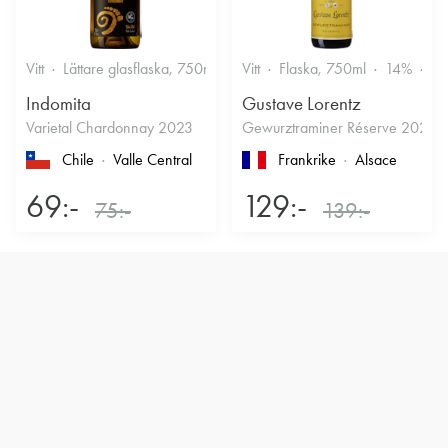
Vitt
Lättare glasflaska, 750ml
12.5%
Vitt
Flaska, 750ml
Friskt & Fruktigt
14%
Dr
Indomita
Gustave Lorentz
Varietal Chardonnay 2023
Gewurztraminer Réserve 2025
Chile
Valle Central
Frankrike
Alsace
69:-
129:-
75:-
139:-