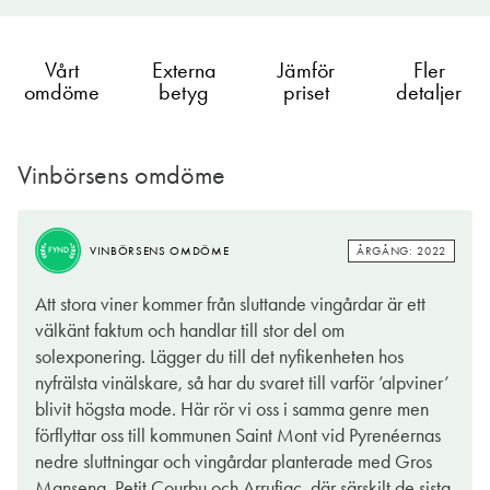
Vårt
Externa
Jämför
Fler
omdöme
betyg
priset
detaljer
Vinbörsens omdöme
ÅRGÅNG: 2022
VINBÖRSENS OMDÖME
FYND
Att stora viner kommer från sluttande vingårdar är ett
välkänt faktum och handlar till stor del om
solexponering. Lägger du till det nyfikenheten hos
nyfrälsta vinälskare, så har du svaret till varför ’alpviner’
blivit högsta mode. Här rör vi oss i samma genre men
förflyttar oss till kommunen Saint Mont vid Pyrenéernas
nedre sluttningar och vingårdar planterade med Gros
Manseng, Petit Courbu och Arrufiac, där särskilt de sista