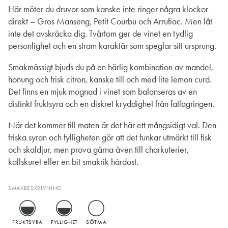
Här möter du druvor som kanske inte ringer några klockor
direkt – Gros Manseng, Petit Courbu och Arrufiac. Men låt
inte det avskräcka dig. Tvärtom ger de vinet en tydlig
personlighet och en stram karaktär som speglar sitt ursprung.
Smakmässigt bjuds du på en härlig kombination av mandel,
honung och frisk citron, kanske till och med lite lemon curd.
Det finns en mjuk mognad i vinet som balanseras av en
distinkt fruktsyra och en diskret kryddighet från fatlagringen.
När det kommer till maten är det här ett mångsidigt val. Den
friska syran och fylligheten gör att det funkar utmärkt till fisk
och skaldjur, men prova gärna även till charkuterier,
kallskuret eller en bit smakrik hårdost.
SMAKBESKRIVNING
FRUKTSYRA
FYLLIGHET
SÖTMA