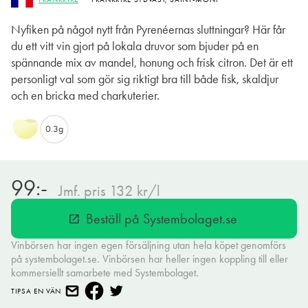
Nyfiken på något nytt från Pyrenéernas sluttningar? Här får
du ett vitt vin gjort på lokala druvor som bjuder på en
spännande mix av mandel, honung och frisk citron. Det är ett
personligt val som gör sig riktigt bra till både fisk, skaldjur
och en bricka med charkuterier.
0.3g
99:-
Jmf. pris 132 kr/l
Beställ på Systembolaget.se
open_in_new
Vinbörsen har ingen egen försäljning utan hela köpet genomförs
på systembolaget.se. Vinbörsen har heller ingen koppling till eller
kommersiellt samarbete med Systembolaget.
TIPSA EN VÄN