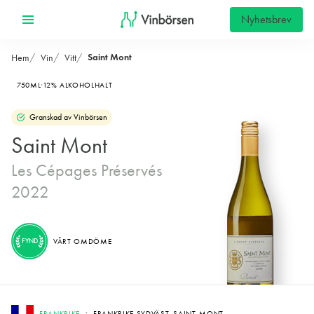
Nyhetsbrev
Saint Mont
Hem
Vin
Vitt
750ML
12% ALKOHOLHALT
Granskad av Vinbörsen
Saint Mont
Les Cépages Préservés
2022
FYND
VÅRT OMDÖME
FRANKRIKE
FRANKRIKE SYDVÄST, SAINT-MONT