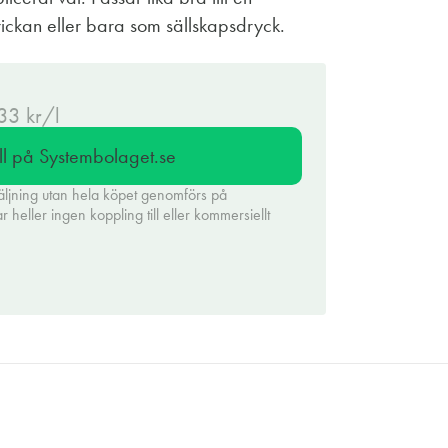
rickan eller bara som sällskapsdryck.
.33 kr/l
ll på Systembolaget.se
äljning utan hela köpet genomförs på
heller ingen koppling till eller kommersiellt
.