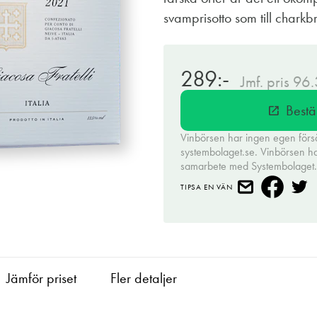
svamprisotto som till charkb
289:-
Jmf. pris 96
Bestä
open_in_new
Vinbörsen har ingen egen förs
systembolaget.se. Vinbörsen har 
samarbete med Systembolaget
TIPSA EN VÄN
Jämför priset
Fler detaljer