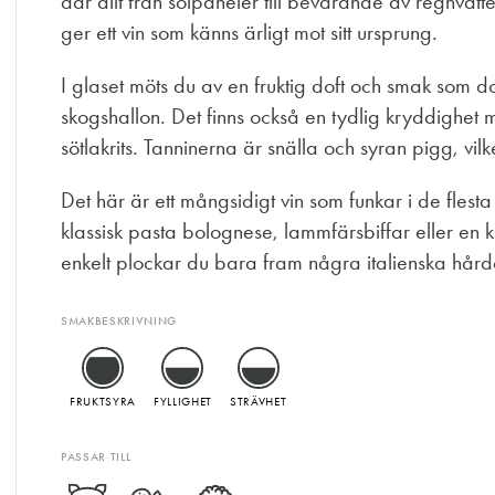
där allt från solpaneler till bevarande av regnvatt
ger ett vin som känns ärligt mot sitt ursprung.
I glaset möts du av en fruktig doft och smak som
skogshallon. Det finns också en tydlig kryddighet m
sötlakrits. Tanninerna är snälla och syran pigg, vilke
Det här är ett mångsidigt vin som funkar i de flest
klassisk pasta bolognese, lammfärsbiffar eller en k
enkelt plockar du bara fram några italienska hårdo
SMAKBESKRIVNING
FRUKTSYRA
FYLLIGHET
STRÄVHET
PASSAR TILL