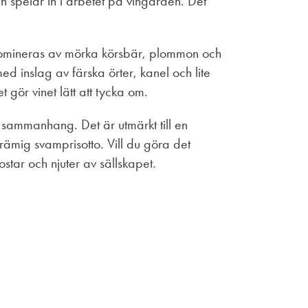
en spelar in i arbetet på vingården. Det
 domineras av mörka körsbär, plommon och
ed inslag av färska örter, kanel och lite
t gör vinet lätt att tycka om.
a sammanhang. Det är utmärkt till en
rämig svamprisotto. Vill du göra det
star och njuter av sällskapet.