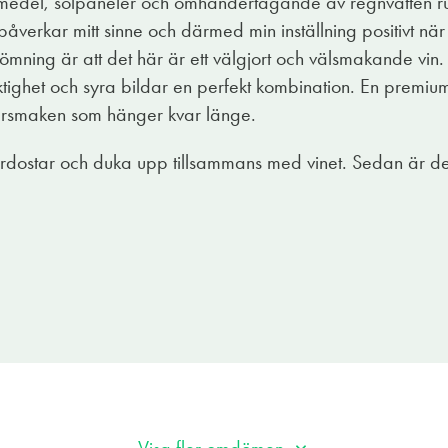
edel, solpaneler och omhändertagande av regnvatten run
plicerade framtoning, matvänliga stil och friska, läskande
åverkar mitt sinne och därmed min inställning positivt när 
ömning är att det här är ett välgjort och välsmakande vin
uktighet och syra bildar en perfekt kombination. En premi
ftersmaken som hänger kvar länge.
rdostar och duka upp tillsammans med vinet. Sedan är de