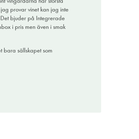
t vingårdarna har största
 avslut utmärkt att passa både prat och mat.
jag provar vinet kan jag inte
. Det bjuder på Integrerade
umbox i pris men även i smak
t bara sällskapet som