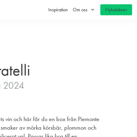
keyboard_arrow_down
Inspiration
Om oss
Nyhetsbrev
atelli
a 2024
ets vin och här får du en box från Piemonte
d smaker av mörka körsbär, plommon och
icerat val. Passar lika bra till en