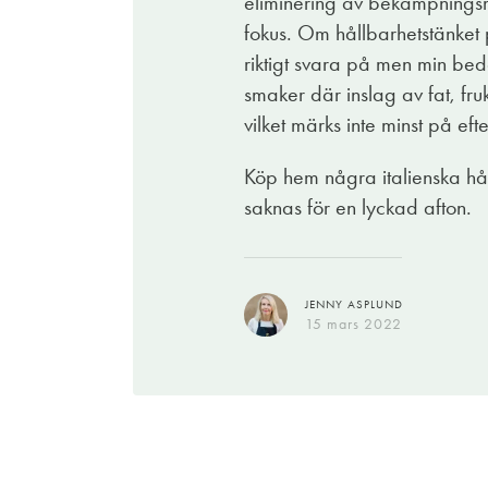
eliminering av bekämpningsm
JENNY ASPLUND
hit hos den svenska publiken med sin okom
fokus. Om hållbarhetstänket p
18 apr. 2023
Hörde jag svamprisotto?
riktigt svara på men min bed
JENNY ASPLUND
smaker där inslag av fat, fr
11 feb. 2025
Psst! Samma vin finns även på flaska.
vilket märks inte minst på e
Köp hem några italienska hå
saknas för en lyckad afton.
ELIN BÖRJESSON
13 mars 2022
JENNY ASPLUND
15 mars 2022