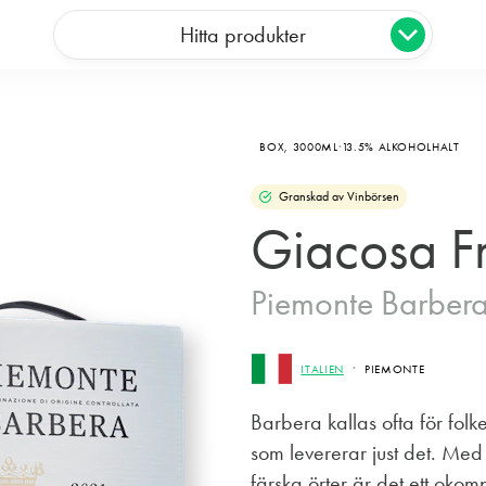
Hitta produkter
BOX,
3000ML
13.5% ALKOHOLHALT
Granskad av Vinbörsen
Giacosa Fr
Piemonte Barber
ITALIEN
PIEMONTE
Barbera kallas ofta för folk
som levererar just det. Me
färska örter är det ett okompl