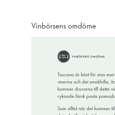
Vinbörsens omdöme
BRA
VINBÖRSENS OMDÖME
KÖP
Toscana är känt för sina mat-
vinerna och det smakfulla, it
kommer druvorna till detta vi
rykande färsk pasta pomodoro
Som alltid när det kommer ti