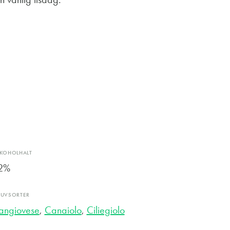
LKOHOLHALT
2%
RUVSORTER
angiovese
,
Canaiolo
,
Ciliegiolo