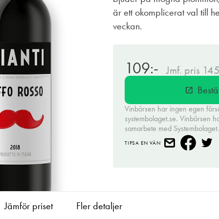
är ett okomplicerat val till 
veckan.
109:-
Jmf. pris 14
Bestä
open_in_new
Vinbörsen har ingen egen förs
systembolaget.se. Vinbörsen har 
samarbete med Systembolaget
TIPSA EN VÄN
Jämför priset
Fler detaljer