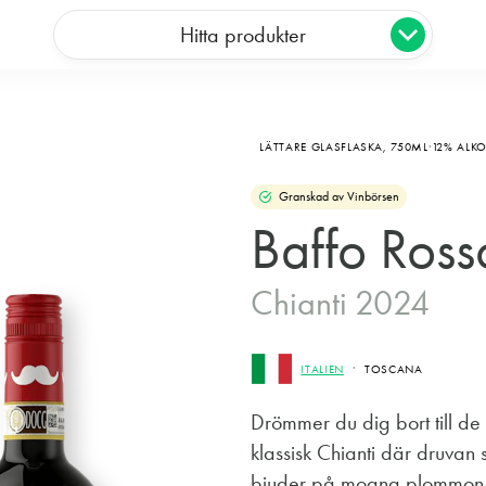
Hitta produkter
LÄTTARE GLASFLASKA,
750ML
12% ALK
Granskad av Vinbörsen
Baffo Ross
Chianti 2024
ITALIEN
TOSCANA
Drömmer du dig bort till de
klassisk Chianti där druvan
bjuder på mogna plommon, k