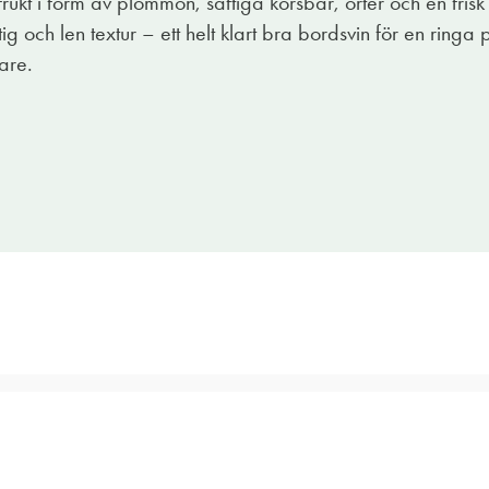
frukt i form av plommon, saftiga körsbär, örter och en frisk
ig och len textur – ett helt klart bra bordsvin för en ring
gare.