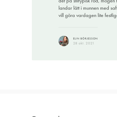
det på stiltypisk röd, mogen 
landar lätt i munnen med saft
vill göra vardagen lite festli
ELIN BÖRJESSON
28 okt. 2021