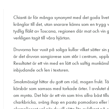
Chianti är för många synonymt med det goda livet i 
krånglar till det, utan snarare känns som en tryg
tydlig fläkt av Toscana, regionen där mat och vin g
verkligen tagit till våra hjärtan.
Druvorna har vuxit på soliga kullar vilket sätter sin
är det druvan sangiovese som står i centrum, uppb
Resultatet är ett vin med en lätt och saftig munkän
inbjudande och len i texturen.
Smakmässigt hittar du gott om röd, mogen frukt. 
körsbär som samsas med torkade örter. I avslutet 
om mynta. Det här är ett vin som trivs allra bäst 
charkbricka, sväng ihop en pasta pomodoro eller 
okomplicerat val när du vill sätta lite guldkant på 