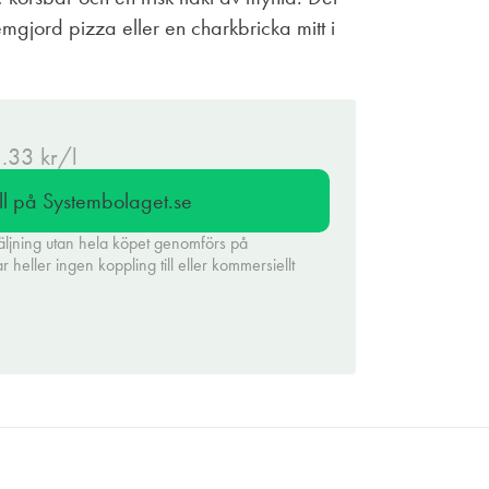
hemgjord pizza eller en charkbricka mitt i
5.33 kr/l
ll på Systembolaget.se
äljning utan hela köpet genomförs på
heller ingen koppling till eller kommersiellt
.