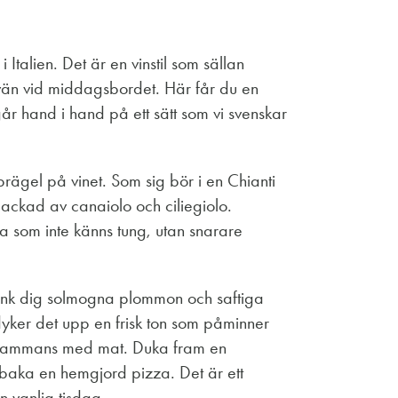
Italien. Det är en vinstil som sällan
g vän vid middagsbordet. Här får du en
år hand i hand på ett sätt som vi svenskar
 prägel på vinet. Som sig bör i en Chianti
ackad av canaiolo och ciliegiolo.
sla som inte känns tung, utan snarare
Tänk dig solmogna plommon och saftiga
dyker det upp en frisk ton som påminner
tillsammans med mat. Duka fram en
baka en hemgjord pizza. Det är ett
en vanlig tisdag.