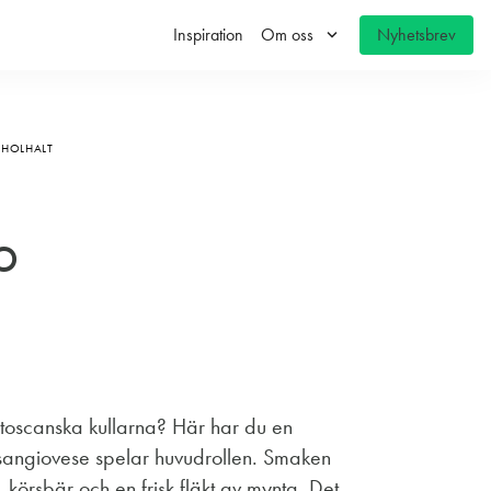
keyboard_arrow_down
Inspiration
Om oss
Nyhetsbrev
OHOLHALT
o
 toscanska kullarna? Här har du en
 sangiovese spelar huvudrollen. Smaken
örsbär och en frisk fläkt av mynta. Det