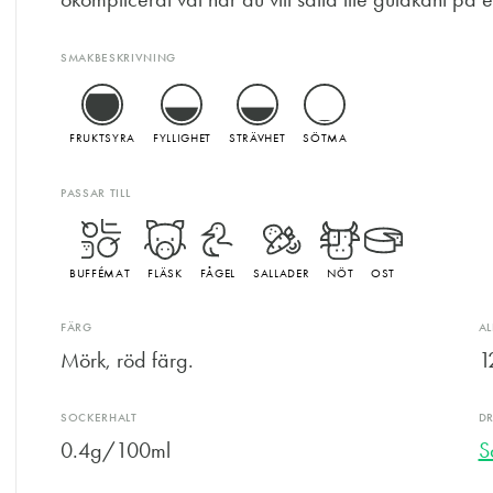
SMAKBESKRIVNING
FRUKTSYRA
FYLLIGHET
STRÄVHET
SÖTMA
PASSAR TILL
BUFFÉMAT
FLÄSK
FÅGEL
SALLADER
NÖT
OST
FÄRG
A
Mörk, röd färg.
1
SOCKERHALT
D
0.4g/100ml
S