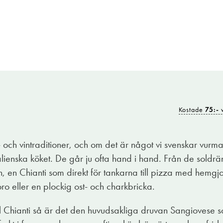
Kostade
75:-
v
 och vintraditioner, och om det är något vi svenskar vurmar 
alienska köket. De går ju ofta hand i hand. Från de soldrä
n, en Chianti som direkt för tankarna till pizza med hemgjo
 eller en plockig ost- och charkbricka.
ll Chianti så är det den huvudsakliga druvan Sangiovese s