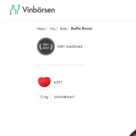
Baffo Rosso
Hem
Vin
Rött
BRA
VÅRT OMDÖME
KÖP
RÖTT
0.4g
SOCKERHALT