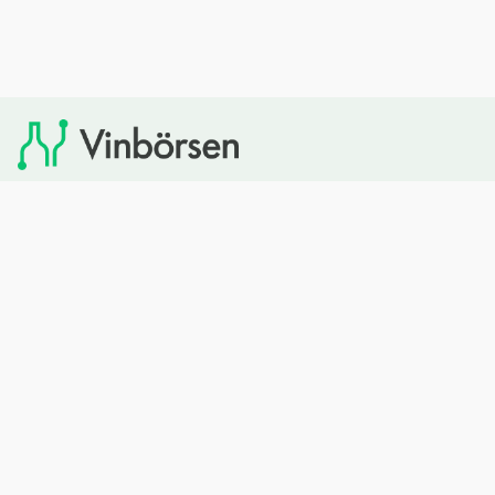
Vinbörsen tipsar om viner som du sedan kan köpa via
Systembolaget. Vinbörsen har ingen egen försäljning och
heller inget kommersiellt samarbete med Systembolaget.
Bläddra
Om oss
Rött vin
Om Vinbörsen
Vitt vin
Hur funkar det?
Mousserande
Redaktionen