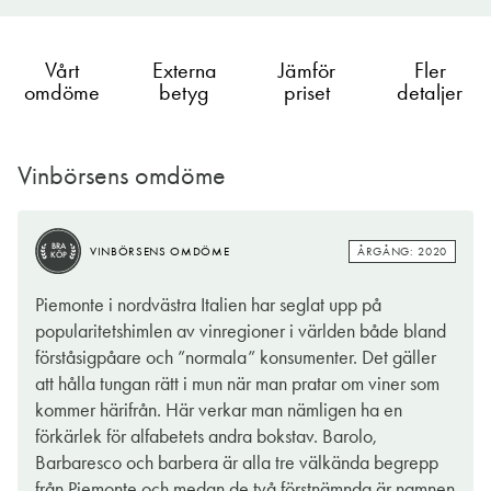
Vårt
Externa
Jämför
Fler
omdöme
betyg
priset
detaljer
Vinbörsens omdöme
BRA
ÅRGÅNG: 2020
VINBÖRSENS OMDÖME
KÖP
BRA
ÅRGÅNG: 2020
VINBÖRSENS OMDÖME
KÖP
Vidöppen och omedelbar doft med starkt knäckiga, solbrända
Piemonte i nordvästra Italien har seglat upp på
druvaromer i ytterst publikfriande och lättgillad stil. Frisk och
popularitetshimlen av vinregioner i världen både bland
vitalt ungsaftig, lätt smak med mer frukt- än garvsyra, vilket gör
förståsigpåare och ”normala” konsumenter. Det gäller
detta till ett passande alternativ till både fisk, fågel, ljust kött,
att hålla tungan rätt i mun när man pratar om viner som
pasta, pizza och mycket annat på den svenskitalienska buffé-
kommer härifrån. Här verkar man nämligen ha en
och vardagsrepertoaren.
förkärlek för alfabetets andra bokstav. Barolo,
Barbaresco och barbera är alla tre välkända begrepp
BENGT-GÖRAN KRONSTAM
från Piemonte och medan de två förstnämnda är namnen