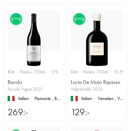
FYND
FYND
Rött
Flaska, 750ml
15%
Stramt & Nyanserat
Rött
Flaska, 750ml
13.5%
Barolo
Lucia De Maio Ripasso
Piccole Vigne 2021
Valpolicella 2023
Italien
Piemonte
, Barolo
Italien
Venetien
, Valpolicella
269:-
129:-