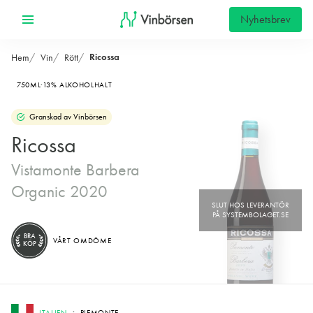
Nyhetsbrev
Ricossa
Hem
Vin
Rött
750ML
13% ALKOHOLHALT
Granskad av Vinbörsen
Ricossa
Vistamonte Barbera
Organic 2020
BRA
VÅRT OMDÖME
KÖP
ITALIEN
PIEMONTE