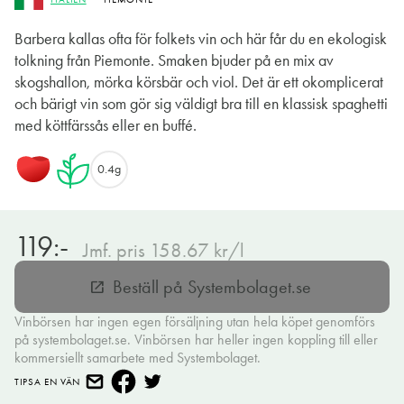
Barbera kallas ofta för folkets vin och här får du en ekologisk
tolkning från Piemonte. Smaken bjuder på en mix av
skogshallon, mörka körsbär och viol. Det är ett okomplicerat
och bärigt vin som gör sig väldigt bra till en klassisk spaghetti
med köttfärssås eller en buffé.
0.4g
119:-
Jmf. pris 158.67 kr/l
Beställ på Systembolaget.se
open_in_new
Vinbörsen har ingen egen försäljning utan hela köpet genomförs
på systembolaget.se. Vinbörsen har heller ingen koppling till eller
kommersiellt samarbete med Systembolaget.
TIPSA EN VÄN