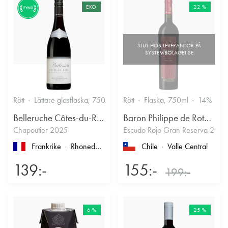
EKO
22 %
FYND
Rött
Lättare glasflaska, 750ml
13.5%
Rött
Flaska, 750ml
Kryddigt & Mustigt
14%
Belleruche Côtes-du-Rhône
Baron Philippe de Rothschild Chile SA
Chapoutier 2025
Escudo Rojo Gran Reserva 2022
Frankrike
Rhonedalen
, Côtes du Rhône
Chile
Valle Central
139:-
155:-
199:-
6 %
25 %