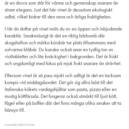
är en druva som står för värme och gemenskap snarare än
stram elegans. Just det här vinet är dessutom ekologiskt
odlat, vilket bidrar till den rena och ärliga fruktigheten.
När du doftar på vinet möts du av en öppen och inbjudande
karaktär. Smakmässigt är det en riktig bärbomb där
skogshallon och mörka körsbär tar plats tillsammans med
solvarma blåbär. Du kanske också anar en tydlig ton av
violtabletter och lite knäckighet i bakgrunden. Det är friskt
och ungdomligt med fokus på mjuk frukt snarare än strävhet.
Eftersom vinet är så pass mjukt och saftigt är det en tacksam
kompis vid middagsbordet. Det gör sig allra bäst till det
italienska kökets vardagshjältar som pasta, pizza eller en
mustig köttfärssås. Det fungerar också utmärkt till ljust kött,
fågel eller på buffén där det finns många olika smaker att ta
hänsyn till.
SMAKBESKRIVNING